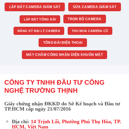
LẮP ĐẶT CAMERA GIÁM SÁT
SỬA CAMERA GIÁM SÁT
TRỌN BỘ CAMERA
LẮP ĐẶT TỔNG ĐÀI
ĐĂNG KÝ ĐẠI LÝ CAMERA
THU MUA CAMERA CŨ
TỔNG ĐÀI ĐIỆN THOẠI
MÁY CHẤM CÔNG NHẬN DIỆN KHUÔN MẶT
CÔNG TY TNHH ĐẦU TƯ CÔNG
NGHỆ TRƯỜNG THỊNH
Giấy chứng nhận ĐKKD do Sở Kế hoạch và Đầu tư
TP.HCM cấp ngày 21/07/2016
Địa chỉ:
14 Trịnh Lỗi, Phường Phú Thọ Hòa, TP.
HCM, Việt Nam