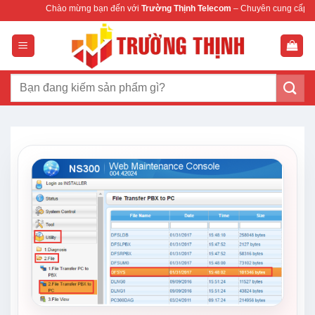
Bỏ
Chào mừng bạn đến với
Trường Thịnh Telecom
– Chuyên cung cấp thiết b
qua
nội
dung
Tìm
kiếm: