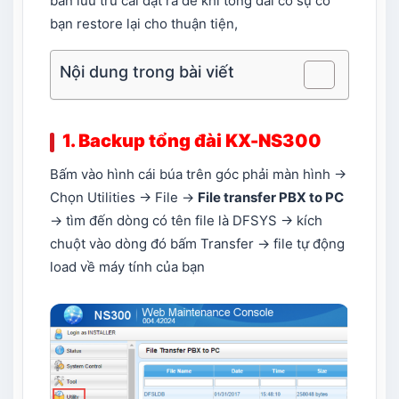
bản lưu trữ cài đặt ra để khi tổng đài có sự cố
bạn restore lại cho thuận tiện,
Nội dung trong bài viết
1. Backup tổng đài KX-NS300
Bấm vào hình cái búa trên góc phải màn hình ->
Chọn Utilities -> File ->
File transfer PBX to PC
-> tìm đến dòng có tên file là DFSYS -> kích
chuột vào dòng đó bấm Transfer -> file tự động
load về máy tính của bạn