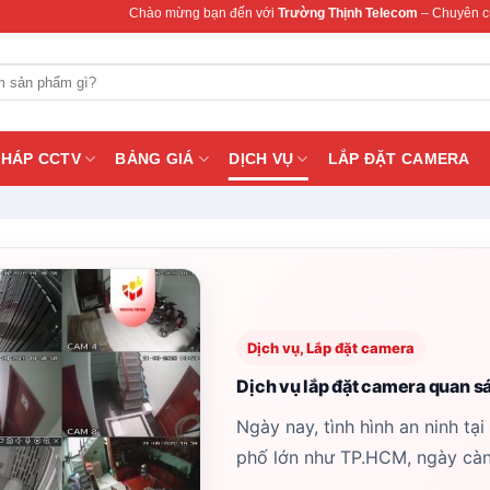
Chào mừng bạn đến với
Trường Thịnh Telecom
– Chuyên cung cấp thi
PHÁP CCTV
BẢNG GIÁ
DỊCH VỤ
LẮP ĐẶT CAMERA
Dịch vụ, Lắp đặt camera
Dịch vụ lắp đặt camera quan s
Ngày nay, tình hình an ninh tại
phố lớn như TP.HCM, ngày càng