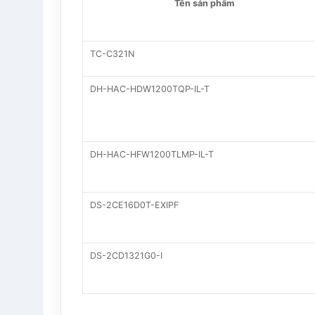
Tên sản phẩm
TC-C321N
DH-HAC-HDW1200TQP-IL-T
DH-HAC-HFW1200TLMP-IL-T
DS-2CE16D0T-EXIPF
DS-2CD1321G0-I