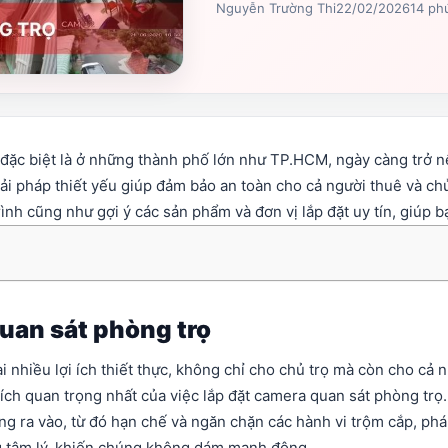
Nguyễn Trường Thi
22/02/2026
14 ph
ọ, đặc biệt là ở những thành phố lớn như TP.HCM, ngày càng trở 
ải pháp thiết yếu giúp đảm bảo an toàn cho cả người thuê và chủ
 trình cũng như gợi ý các sản phẩm và đơn vị lắp đặt uy tín, giúp b
quan sát phòng trọ
i nhiều lợi ích thiết thực, không chỉ cho chủ trọ mà còn cho cả 
ợi ích quan trọng nhất của việc lắp đặt camera quan sát phòng trọ
g ra vào, từ đó hạn chế và ngăn chặn các hành vi trộm cắp, phá 
g tâm lý, khiến chúng không dám manh động.