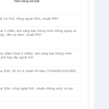
Tính năng nổi bật
hỗ trợ PoE, hồng ngoại 30m, chuẩn IP67.
ại 2 chiều, ánh sáng kép thông minh (hồng ngoại và
ng), tầm xa 40m, chuẩn IP67.
mic (đàm thoại 2 chiều), ánh sáng kép thông minh
phù hợp lắp ngoài trời.
i 20m, hỗ trợ 4 chuẩn tín hiệu (TVI/AHD/CVI/CVBS),
ại 30m, công nghệ PoE, chuẩn chống nước và bụi