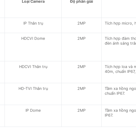
Loại Camera
Độ phân giải
IP Thân trụ
2MP
Tích hợp micro, 
HDCVI Dome
2MP
Tích hợp đàm tho
đèn ánh sáng trắ
HDCVI Thân trụ
2MP
Tích hợp loa và 
40m, chuẩn IP67, 
HD-TVI Thân trụ
2MP
Tầm xa hồng ngoạ
chuẩn IP67.
IP Dome
2MP
Tầm xa hồng ngo
IP67.