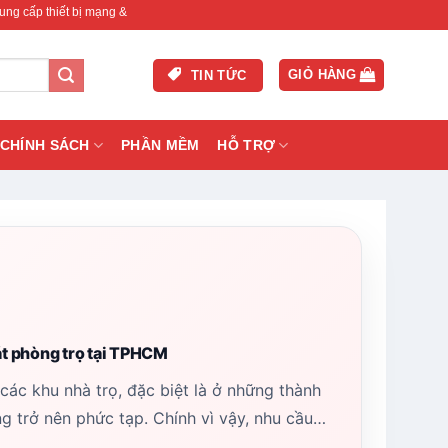
ết bị mạng & camera chính hãng, bảo hành , hỗ trợ nhanh.
GIỎ HÀNG
TIN TỨC
CHÍNH SÁCH
PHẦN MỀM
HỖ TRỢ
át phòng trọ tại TPHCM
 các khu nhà trọ, đặc biệt là ở những thành
 trở nên phức tạp. Chính vì vậy, nhu cầu…