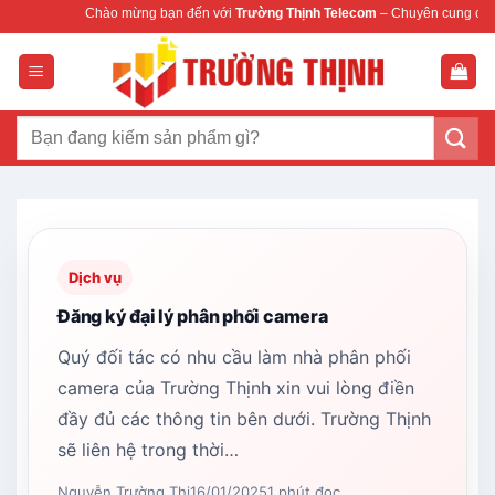
Bỏ
Chào mừng bạn đến với
Trường Thịnh Telecom
– Chuyên cung cấp thiết b
qua
nội
dung
Tìm
kiếm:
Dịch vụ
Đăng ký đại lý phân phối camera
Quý đối tác có nhu cầu làm nhà phân phối
camera của Trường Thịnh xin vui lòng điền
đầy đủ các thông tin bên dưới. Trường Thịnh
sẽ liên hệ trong thời…
Nguyễn Trường Thi
16/01/2025
1 phút đọc