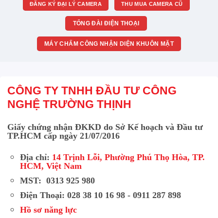
ĐĂNG KÝ ĐẠI LÝ CAMERA
THU MUA CAMERA CŨ
TỔNG ĐÀI ĐIỆN THOẠI
MÁY CHẤM CÔNG NHẬN DIỆN KHUÔN MẶT
CÔNG TY TNHH ĐẦU TƯ CÔNG
NGHỆ TRƯỜNG THỊNH
Giấy chứng nhận ĐKKD do Sở Kế hoạch và Đầu tư
TP.HCM cấp ngày 21/07/2016
Địa chỉ:
14 Trịnh Lỗi, Phường Phú Thọ Hòa, TP.
HCM, Việt Nam
MST: 0313 925 980
Điện Thoại: 028 38 10 16 98 - 0911 287 898
Hồ sơ năng lực