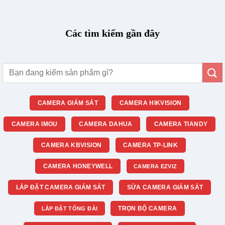
Các tìm kiếm gần đây
Tìm
kiếm:
CAMERA GIÁM SÁT
CAMERA HIKVISION
CAMERA IMOU
CAMERA DAHUA
CAMERA TIANDY
CAMERA KBVISION
CAMERA TP-LINK
CAMERA HONEYWELL
CAMERA EZVIZ
LẮP ĐẶT CAMERA GIÁM SÁT
SỬA CAMERA GIÁM SÁT
TRỌN BỘ CAMERA
LẮP ĐẶT TỔNG ĐÀI