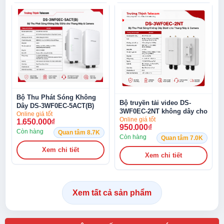
Bộ Thu Phát Sóng Không
Bộ truyền tải video DS-
Dây DS-3WF0EC-5ACT(B)
3WF0EC-2NT không dây cho
cho Thang Máy
Online giá tốt
Thang Máy và Camera
Online giá tốt
1.650.000
₫
950.000
₫
Còn hàng
Quan tâm 8.7K
Còn hàng
Quan tâm 7.0K
Xem chi tiết
Xem chi tiết
Xem tất cả sản phẩm