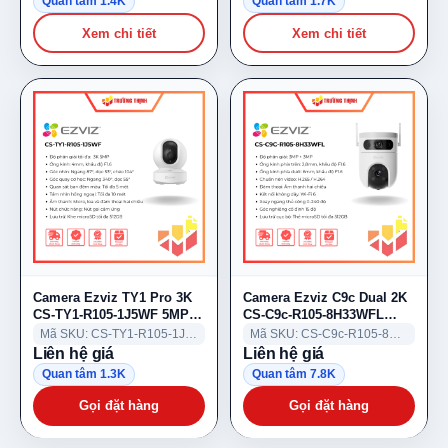
Quan tâm 1.4K
Quan tâm 1.7K
Xem chi tiết
Xem chi tiết
Camera Ezviz TY1 Pro 3K
Camera Ezviz C9c Dual 2K
CS-TY1-R105-1J5WF 5MP
CS-C9c-R105-8H33WFL
WiFi kép
3MP+3MP hai ống kính
Mã SKU: CS-TY1-R105-1J5WF
Mã SKU: CS-C9c-R105-8H33WFL
Liên hệ giá
Liên hệ giá
Quan tâm 1.3K
Quan tâm 7.8K
Gọi đặt hàng
Gọi đặt hàng