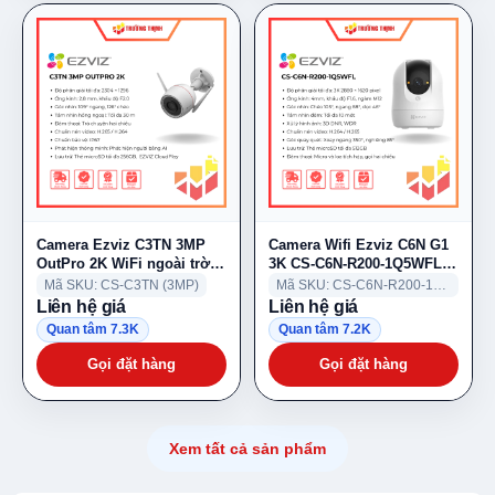
Camera Ezviz C3TN 3MP
Camera Wifi Ezviz C6N G1
OutPro 2K WiFi ngoài trời
3K CS-C6N-R200-1Q5WFL
IP67
5MP 4mm
Mã SKU: CS-C3TN (3MP)
Mã SKU: CS-C6N-R200-1Q5WFL
Liên hệ giá
Liên hệ giá
Quan tâm 7.3K
Quan tâm 7.2K
Gọi đặt hàng
Gọi đặt hàng
Xem tất cả sản phẩm