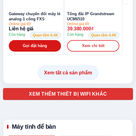
lẻ
Tổng đài IP Grandstream
UCM6510
Online giá tốt
39.380.000
₫
Còn hàng
K
Quan tâm 4.4K
Xem chi tiết
Xem tất cả sản phẩm
XEM THÊM THIẾT BỊ WIFI KHÁC
Máy tính để bàn