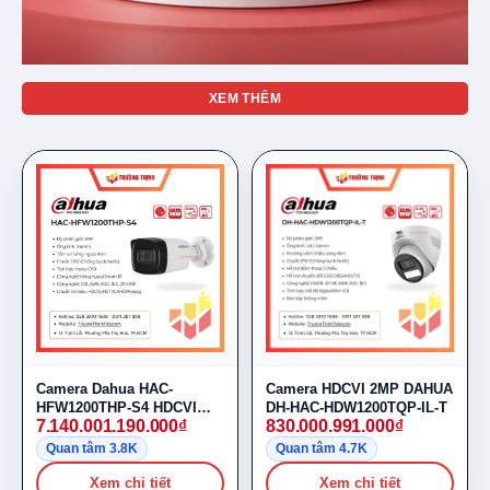
XEM THÊM
Camera Dahua HAC-
Camera HDCVI 2MP DAHUA
HFW1200THP-S4 HDCVI
DH-HAC-HDW1200TQP-IL-T
7.140.001.190.000
₫
830.000.991.000
₫
2MP Full HD
Quan tâm 3.8K
Quan tâm 4.7K
Xem chi tiết
Xem chi tiết