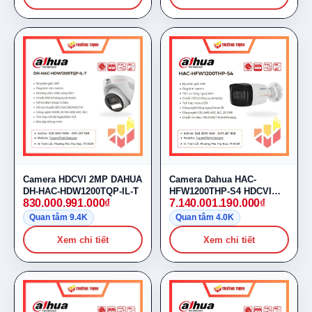
Camera HDCVI 2MP DAHUA
Camera Dahua HAC-
DH-HAC-HDW1200TQP-IL-T
HFW1200THP-S4 HDCVI
830.000.991.000
₫
7.140.001.190.000
₫
2MP Full HD
Quan tâm 9.4K
Quan tâm 4.0K
Xem chi tiết
Xem chi tiết