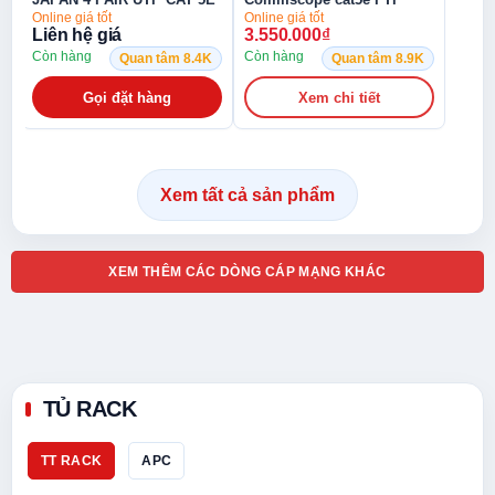
219413-2 Chính hãng
Online giá tốt
3.550.000
₫
Còn hàng
K
Quan tâm 8.9K
Xem chi tiết
Xem tất cả sản phẩm
XEM THÊM CÁC DÒNG CÁP MẠNG KHÁC
TỦ RACK
TT RACK
APC