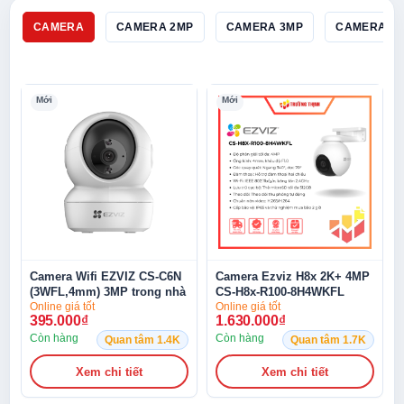
CAMERA
CAMERA 2MP
CAMERA 3MP
CAMERA 4
Mới
Mới
Camera Wifi EZVIZ CS-C6N
Camera Ezviz H8x 2K+ 4MP
(3WFL,4mm) 3MP trong nhà
CS-H8x-R100-8H4WKFL
ColorFULL
Online giá tốt
Online giá tốt
395.000
₫
1.630.000
₫
Còn hàng
Còn hàng
Quan tâm 1.4K
Quan tâm 1.7K
Xem chi tiết
Xem chi tiết