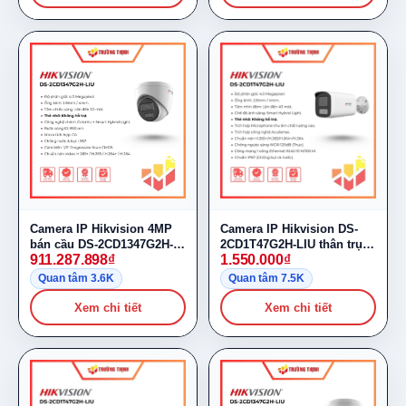
Camera IP Hikvision 4MP
Camera IP Hikvision DS-
bán cầu DS-2CD1347G2H-
2CD1T47G2H-LIU thân trụ
911.287.898
₫
1.550.000
₫
LIU
4MP
Quan tâm 3.6K
Quan tâm 7.5K
Xem chi tiết
Xem chi tiết