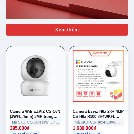
Xem thêm
Camera Wifi EZVIZ CS-C6N
Camera Ezviz H8x 2K+ 4MP
(3WFL,4mm) 3MP trong
CS-H8x-R100-8H4WKFL
nhà
ColorFULL
Mã SKU: CS-C6N (3WFL,4mm)
Mã SKU: CS-H8x-R100-8H4WKFL
395.000
₫
1.630.000
₫