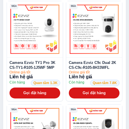
Mới
Mới
Camera Ezviz TY1 Pro 3K
Camera Ezviz C9c Dual 2K
CS-TY1-R105-1J5WF 5MP
CS-C9c-R105-8H33WFL
WiFi kép
3MP+3MP hai ống kính
Online giá tốt
Online giá tốt
Liên hệ giá
Liên hệ giá
Còn hàng
Còn hàng
Quan tâm 1.3K
Quan tâm 7.8K
Gọi đặt hàng
Gọi đặt hàng
Mới
Mới