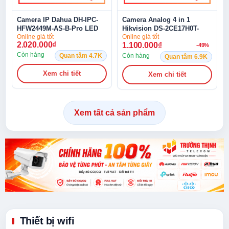
Camera IP Dahua DH-IPC-
Camera Analog 4 in 1
HFW2449M-AS-B-Pro LED
Hikvision DS-2CE17H0T-
4MP
IT5F(C) 5MP
Online giá tốt
Online giá tốt
2.020.000
₫
1.100.000
₫
-49%
Còn hàng
Quan tâm 4.7K
Còn hàng
Quan tâm 6.9K
Xem chi tiết
Xem chi tiết
Xem tất cả sản phẩm
Thiết bị wifi