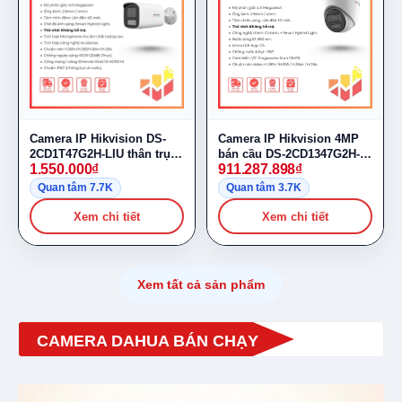
Camera IP Hikvision DS-
Camera IP Hikvision 4MP
2CD1T47G2H-LIU thân trụ
bán cầu DS-2CD1347G2H-
1.550.000
₫
911.287.898
₫
4MP
LIU
Quan tâm 7.7K
Quan tâm 3.7K
Xem chi tiết
Xem chi tiết
Xem tất cả sản phẩm
CAMERA DAHUA BÁN CHẠY