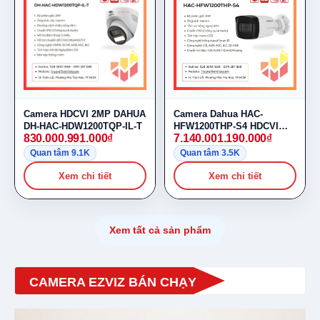
Camera HDCVI 2MP DAHUA
Camera Dahua HAC-
DH-HAC-HDW1200TQP-IL-T
HFW1200THP-S4 HDCVI
830.000.991.000
₫
7.140.001.190.000
₫
2MP Full HD
Quan tâm 9.1K
Quan tâm 3.5K
Xem chi tiết
Xem chi tiết
Xem tất cả sản phẩm
CAMERA EZVIZ BÁN CHẠY