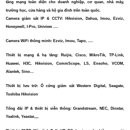
tầng mạng toàn diện cho doanh nghiệp, cơ quan, nhà máy,
trường học, cửa hàng và hộ gia đình trên toàn quốc.
Camera giám sát IP & CCTV: Hikvision, Dahua, Imou, Ezviz,
Honeywell, I-Pro, Uniview ….
Camera WiFi thông minh: Ezviz, Imou, Tapo, ….
Thiết bị mạng & hạ tầng: Ruijie, Cisco, MikroTik, TP-Link,
Huawei, H3C, Hikvision, CommScope, LS, Ensoho, VCOM,
Alantek, Sino…
Thiết bị lưu trữ: Ổ cứng giám sát Western Digital, Seagate,
Toshiba Hikvision
Tổng đài IP & thiết bị viễn thông: Grandstream, NEC, Dinstar,
Yealink, Yeastar,,,,