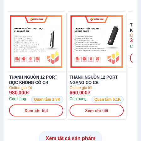
THANH NGUỒN 8 PORT
THAN
KHÔNG CB
KHÔ
Online giá tốt
Online
354.000
₫
324.
Còn hàng
Còn h
Quan tâm 4.0K
Xem chi tiết
THANH NGUỒN 12 PORT
NGANG CÓ CB
Online giá tốt
660.000
₫
Còn hàng
K
Quan tâm 6.1K
Xem chi tiết
Xem tất cả sản phẩm