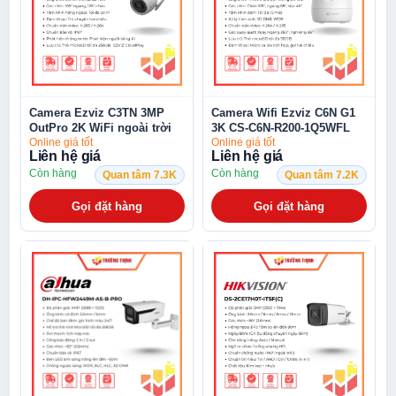
Camera Ezviz C3TN 3MP
Camera Wifi Ezviz C6N G1
OutPro 2K WiFi ngoài trời
3K CS-C6N-R200-1Q5WFL
IP67
5MP 4mm
Online giá tốt
Online giá tốt
Liên hệ giá
Liên hệ giá
Còn hàng
Còn hàng
Quan tâm 7.3K
Quan tâm 7.2K
Gọi đặt hàng
Gọi đặt hàng