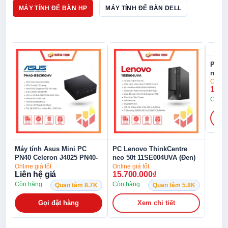
MÁY TÍNH ĐỂ BÀN HP
MÁY TÍNH ĐỂ BÀN DELL
PC Lenovo ThinkCentre
PC L
neo 50s 11T0004XVA_89034
neo 
Online giá tốt
Online
15.600.000
₫
15.7
Còn hàng
Còn h
Quan tâm 2.4K
Xem chi tiết
PC Lenovo ThinkCentre
neo 50t 11SE004UVA (Đen)
Online giá tốt
15.700.000
₫
Còn hàng
K
Quan tâm 5.8K
Xem chi tiết