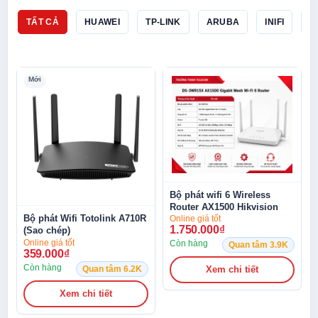
TẤT CẢ
HUAWEI
TP-LINK
ARUBA
INIFI
T
Mới
Bộ phát wifi 6 Wireless
Router AX1500 Hikvision
Bộ phát Wifi Totolink A710R
DS-3WR15X
Online giá tốt
1.750.000
₫
(Sao chép)
Online giá tốt
Còn hàng
Quan tâm 3.9K
359.000
₫
Còn hàng
Quan tâm 6.2K
Xem chi tiết
Xem chi tiết