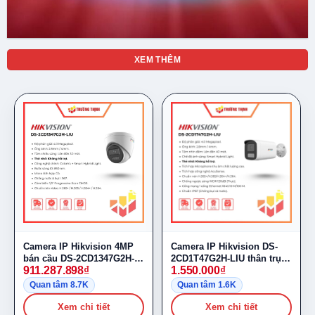
XEM THÊM
Camera IP Hikvision 4MP
Camera IP Hikvision DS-
bán cầu DS-2CD1347G2H-
2CD1T47G2H-LIU thân trụ
911.287.898
₫
1.550.000
₫
LIU
4MP
Quan tâm 8.7K
Quan tâm 1.6K
Xem chi tiết
Xem chi tiết