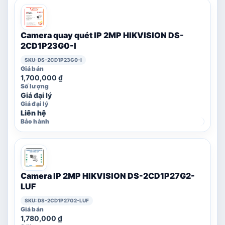
Camera quay quét IP 2MP HIKVISION DS-
2CD1P23G0-I
SKU: DS-2CD1P23G0-I
1,700,000
₫
Giá đại lý
Liên hệ
Camera IP 2MP HIKVISION DS-2CD1P27G2-
LUF
SKU: DS-2CD1P27G2-LUF
1,780,000
₫