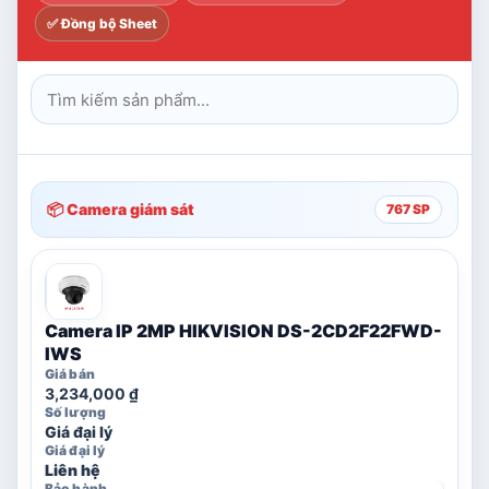
✅ Đồng bộ Sheet
📦 Camera giám sát
767 SP
Camera IP 2MP HIKVISION DS-2CD2F22FWD-
IWS
3,234,000
₫
Giá đại lý
Liên hệ