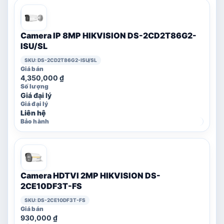
Camera IP 8MP HIKVISION DS-2CD2T86G2-
ISU/SL
SKU: DS-2CD2T86G2-ISU/SL
4,350,000
₫
Giá đại lý
Liên hệ
Camera HDTVI 2MP HIKVISION DS-
2CE10DF3T-FS
SKU: DS-2CE10DF3T-FS
930,000
₫