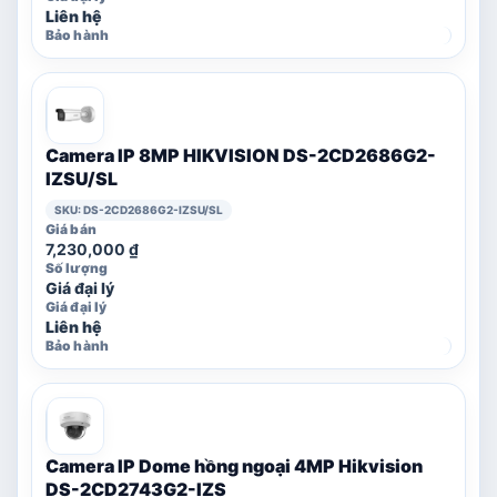
Liên hệ
Camera IP 8MP HIKVISION DS-2CD2686G2-
IZSU/SL
SKU: DS-2CD2686G2-IZSU/SL
7,230,000
₫
Giá đại lý
Liên hệ
Camera IP Dome hồng ngoại 4MP Hikvision
DS-2CD2743G2-IZS