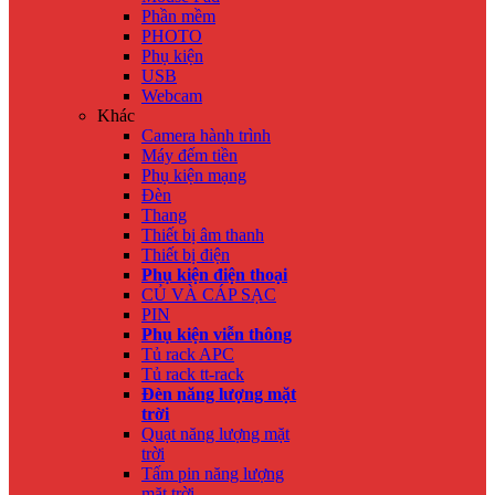
Phần mềm
PHOTO
Phụ kiện
USB
Webcam
Khác
Camera hành trình
Máy đếm tiền
Phụ kiện mạng
Đèn
Thang
Thiết bị âm thanh
Thiết bị điện
Phụ kiện điện thoại
CỦ VÀ CÁP SẠC
PIN
Phụ kiện viễn thông
Tủ rack APC
Tủ rack tt-rack
Đèn năng lượng mặt
trời
Quạt năng lượng mặt
trời
Tấm pin năng lượng
mặt trời