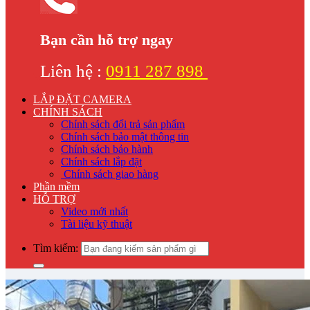
Bạn cần hỗ trợ ngay
Liên hệ :
0911 287 898
LẮP ĐẶT CAMERA
CHÍNH SÁCH
Chính sách đổi trả sản phẩm
Chính sách bảo mật thông tin
Chính sách bảo hành
Chính sách lắp đặt
Chính sách giao hàng
Phần mềm
HỖ TRỢ
Video mới nhất
Tài liệu kỹ thuật
Tìm kiếm: