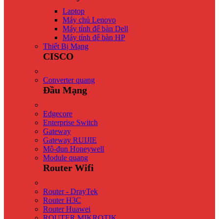
Laptop
Máy chủ Lenovo
Máy tính để bàn Dell
Máy tính để bàn HP
Thiết Bị Mạng
CISCO
Converter quang
Đầu Mạng
Edgecore
Enterprise Switch
Gateway
Gateway RUIJIE
Mô-đun Honeywell
Module quang
Router Wifi
Router - DrayTek
Router H3C
Router Huawei
ROUTER MIKROTIK