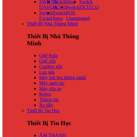
SWITCH
Switch
Hrui
Switch
DAHUA
HUNO
Switch
ZKTECO
Switch
Switch
POE
Ewind
Imou
Unmanaged
Thiết Bị Nhà Thông Minh
Thiết Bị Nhà Thông
Minh
Ghế Sofa
Ghế xếp
Giường xếp
Lau sàn
Máy hút bụi thông minh
Máy quét rác
Máy rửa xe
Robot
Thùng rác
Xe đẩy
Thiết Bị Tin Học
Thiết Bị Tin Học
ÂM THANH