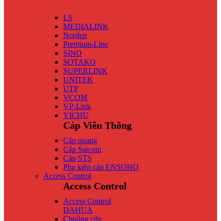
LS
MEDIALINK
Norden
Premium-Line
SINO
SOTAKO
SUPERLINK
UNITEK
UTP
VCOM
VP-Link
YICHU
Cáp Viễn Thông
Cáp quang
Cáp Saicom
Cáp STS
Phụ kiện cáp ENSOHO
Access Control
Access Control
Access Control
DAHUA
Chuông cửa