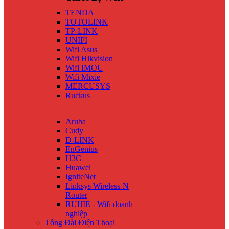
TENDA
TOTOLINK
TP-LINK
UNIFI
Wifi Asus
Wifi Hikvision
Wifi IMOU
Wifi Mixie
MERCUSYS
Ruckus
Aruba
Cudy
D-LINK
EnGenius
H3C
Huawei
IgniteNet
Linksys Wireless-N
Router
RUIJIE - Wifi doanh
nghiệp
Tồng Đài Điện Thoại