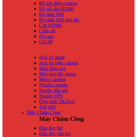
Bộ lưu điện camera
Bộ nối dài HDMI
Bộ phát Wifi
Bộ phát Wifi sim 4G
Cáp HDMI
Chân đế
Flycam
Giá đỡ
Hộp kỹ thuật
Jack tín hiệu camera
Màn hình test
Máy test dây mạng
Micro camera
Nguồn camera
Nguồn đầu ghi
Nguồn UPS
Ống kính ZKTeco
Thẻ nhớ
Máy Chấm Công
Máy Chấm Công
Đầu đọc thẻ
Đầu đọc vân tay