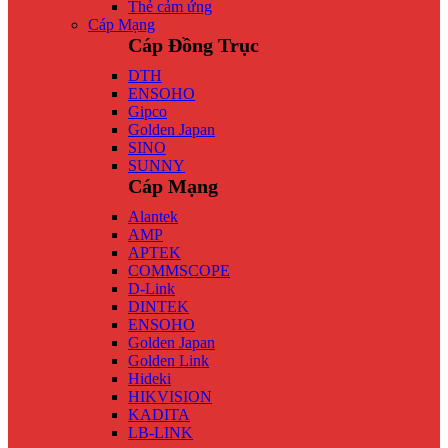
Thẻ cảm ứng
Cáp Mạng
Cáp Đồng Trục
DTH
ENSOHO
Gipco
Golden Japan
SINO
SUNNY
Cáp Mạng
Alantek
AMP
APTEK
COMMSCOPE
D-Link
DINTEK
ENSOHO
Golden Japan
Golden Link
Hideki
HIKVISION
KADITA
LB-LINK