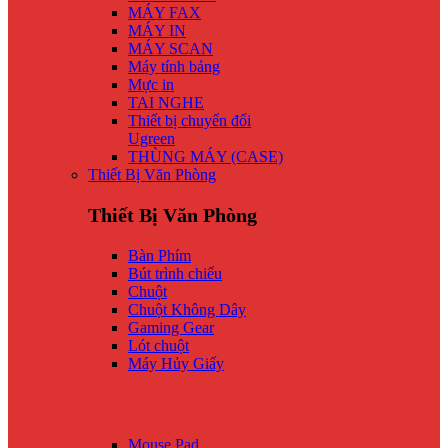
MÁY FAX
MÁY IN
MÁY SCAN
Máy tính bảng
Mực in
TAI NGHE
Thiết bị chuyển đổi
Ugreen
THÙNG MÁY (CASE)
Thiết Bị Văn Phòng
Thiết Bị Văn Phòng
Bàn Phím
Bút trình chiếu
Chuột
Chuột Không Dây
Gaming Gear
Lót chuột
Máy Hủy Giấy
Mouse Pad