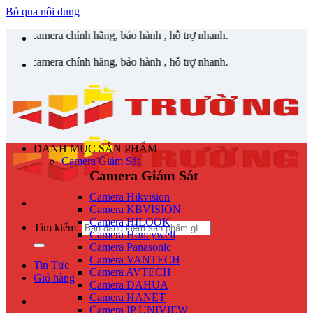
Bỏ qua nội dung
ính hãng, bảo hành , hỗ trợ nhanh.
ính hãng, bảo hành , hỗ trợ nhanh.
DANH MỤC SẢN PHẨM
Camera Giám Sát
Camera Giám Sát
Camera Hikvision
Camera KBVISION
Camera HILOOK
Tìm kiếm:
Camera Honeywell
Camera Panasonic
Camera VANTECH
Tin Tức
Camera AVTECH
Giỏ hàng
Camera DAHUA
Camera HANET
Camera IP UNIVIEW