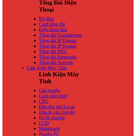
Tổng Đài Điện
Thoại
Bộ đàm
Card tổng đài
Điện thoại bàn
Tổng đài Grandstream
Tổng đài IP Dinstar
Tổng đài IP Yeastar
Tổng đài NEC
Tổng đài Panasonic
Tổng đài Xorcom
Link Kiện Máy Tính
Linh Kiện Máy
Tính
Cáp nguồn
Card màn hình
CPU
Đầu đọc thẻ Lexar
Đầu & cáp chuyển
HUB chuyển
LCD
Mainboard
Nguồn PC