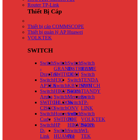
Router TP-Link
Thiết Bị Cáp
Thiết bị cáp COMMSCOPE
Thiết bị quản lý AP Huawei
VOLKTEK
SWITCH
Switch
Switch
Switch
Switch
-
GRANDSTREAM
IP-
RUIJIE
DrayTek
SWITCH
COM
Switch
Switch
H3C
Switch
TENDA
APTEK
Switch
KBVISION
SWITCH
Switch
HIKVISION
Switch
TIANDY
Aruba
Switch
Mercusys
Switch
SWITCH
HILOOK
Switch
TP-
CISCO
Switch
ONV
LINK
Switch
Honeywell
Switch
Switch
Cudy
SWITCH
POE
VOLKTEK
Switch
HP
HIKVISION
Switch
D-
Switch
Switch
WI-
Link
HUAWEI
Poe
TEK