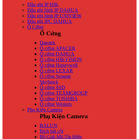
Đầu ghi IP HIK
Đầu ghi hình IP DAHUA
Đầu ghi hình IP UNIVIEW
Đầu ghi IPC DAHUA
Ổ Cứng
Ổ Cứng
Datotek
Ổ cứng APACER
Ổ cứng DAHUA
Ổ cứng HIKVISION
Ổ cứng Honeywell
Ổ cứng LEXAR
Ổ cứng Seagate
Skyhawk
Ổ cứng SSD
Ổ cứng TEAMGROUP
Ổ cứng TOSHIBA
Ổ cứng Western
Phụ Kiện Camera
Phụ Kiện Camera
BALUN
Bích bắt cột
Bộ Giải Mã Tín Hiệu