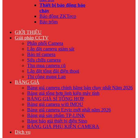
Thiết bị báo động báo
cháy
Báo động ZKTeco
Báo trộm
GIỚI THIỆU
Giải pháp CCTV
Phân phối Camera
Lắp đặt camera giám sát
Bảo trì camera
Sửa chữa camera
Thu mua camera cũ
Lắp đặt tổng đài điện thoại
Thi công mạng Lan
BẢNG GIÁ
Bảng giá camera chính hãng bán chạy nhất Năm 2026
Bảng giá tổng hợp linh kiện máy tính
BẢNG GIÁ SỈ TỔNG HỢP
Bảng giá camera wifi IMOU
Bảng giá camera Ezviz mới nhất năm 2026
Bảng giá sản phẩm TP-LINK
Bảng báo giá thiết bị điện Sino
BẢNG GIÁ PHỤ KIỆN CAMERA
Dịch vụ