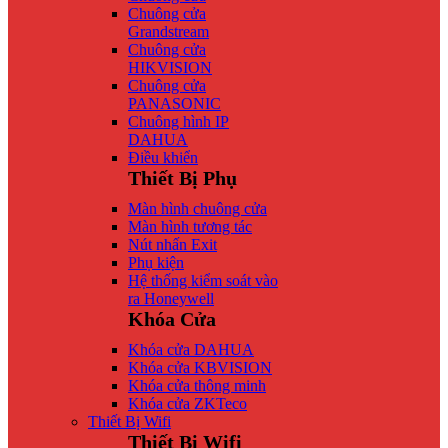
Chuông cửa
Grandstream
Chuông cửa
HIKVISION
Chuông cửa
PANASONIC
Chuông hình IP
DAHUA
Điều khiển
Thiết Bị Phụ
Màn hình chuông cửa
Màn hình tương tác
Nút nhấn Exit
Phụ kiện
Hệ thống kiểm soát vào
ra Honeywell
Khóa Cửa
Khóa cửa DAHUA
Khóa cửa KBVISION
Khóa cửa thông minh
Khóa cửa ZKTeco
Thiết Bị Wifi
Thiết Bị Wifi