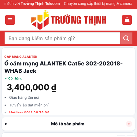
Bỏ
n đến với
Trường Thịnh Telecom
– Chuyên cung cấp thiết bị mạng & camera chính
qua
nội
dung
Tìm
kiếm:
CÁP MẠNG ALANTEK
Ổ cắm mạng ALANTEK Cat5e 302-202018-
WHAB Jack
Còn hàng
3,400,000
₫
Giao hàng tận nơi
Tư vấn lắp đặt miễn phí
Hotline: 0911 28 78 98
Mô tả sản phẩm