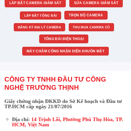
LẮP ĐẶT CAMERA GIÁM SÁT
SỬA CAMERA GIÁM SÁT
TRỌN BỘ CAMERA
LẮP ĐẶT TỔNG ĐÀI
ĐĂNG KÝ ĐẠI LÝ CAMERA
THU MUA CAMERA CŨ
TỔNG ĐÀI ĐIỆN THOẠI
MÁY CHẤM CÔNG NHẬN DIỆN KHUÔN MẶT
CÔNG TY TNHH ĐẦU TƯ CÔNG
NGHỆ TRƯỜNG THỊNH
Giấy chứng nhận ĐKKD do Sở Kế hoạch và Đầu tư
TP.HCM cấp ngày 21/07/2016
Địa chỉ:
14 Trịnh Lỗi, Phường Phú Thọ Hòa, TP.
HCM, Việt Nam