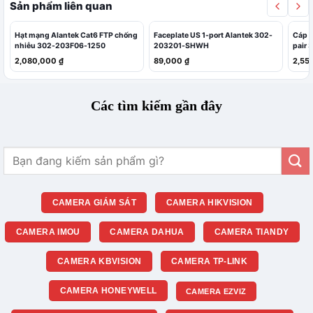
Sản phẩm liên quan
Hạt mạng Alantek Cat6 FTP chống
Faceplate US 1-port Alantek 302-
Cáp 
nhiễu 302-203F06-1250
203201-SHWH
pair
2,080,000
₫
89,000
₫
2,55
Các tìm kiếm gần đây
Tìm
kiếm:
CAMERA GIÁM SÁT
CAMERA HIKVISION
CAMERA IMOU
CAMERA DAHUA
CAMERA TIANDY
CAMERA KBVISION
CAMERA TP-LINK
CAMERA HONEYWELL
CAMERA EZVIZ