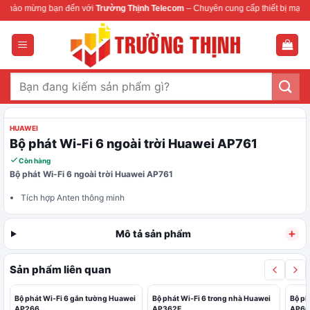
Bỏ
hào mừng bạn đến với
Trường Thịnh Telecom
– Chuyên cung cấp thiết bị mạng & 
qua
nội
dung
Tìm
kiếm:
HUAWEI
Bộ phát Wi-Fi 6 ngoài trời Huawei AP761
Còn hàng
Bộ phát Wi-Fi 6 ngoài trời Huawei AP761
Tích hợp Anten thông minh
Chuẩn IP68
Cổng: 1 cổng RJ45 10M/100M/GE, 1 cổng quang SFP
Mô tả sản phẩm
Tốc độ: 575Mbps ở tần số 2,4GHz, 1,2Gbps ở tần số 5GHz
Hotline: 0911 28 78 98
Nguồn điện PoE: tuân thủ IEEE 802.3af
Sản phẩm liên quan
Bộ phát Wi-Fi 6 gắn tường Huawei
Bộ phát Wi-Fi 6 trong nhà Huawei
Bộ ph
AP266
AP362E
AP66