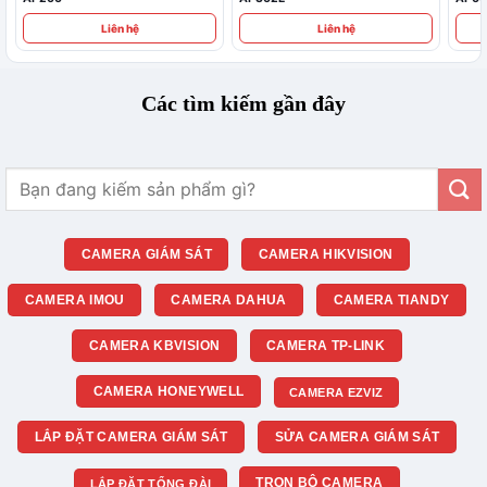
Liên hệ
Liên hệ
Các tìm kiếm gần đây
Tìm
kiếm:
CAMERA GIÁM SÁT
CAMERA HIKVISION
CAMERA IMOU
CAMERA DAHUA
CAMERA TIANDY
CAMERA KBVISION
CAMERA TP-LINK
CAMERA HONEYWELL
CAMERA EZVIZ
LẮP ĐẶT CAMERA GIÁM SÁT
SỬA CAMERA GIÁM SÁT
TRỌN BỘ CAMERA
LẮP ĐẶT TỔNG ĐÀI