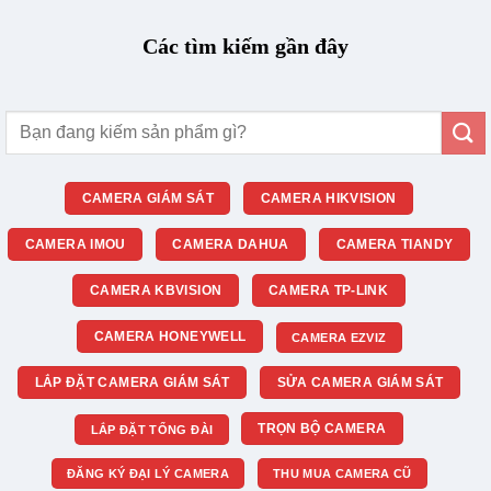
Các tìm kiếm gần đây
Tìm
kiếm:
CAMERA GIÁM SÁT
CAMERA HIKVISION
CAMERA IMOU
CAMERA DAHUA
CAMERA TIANDY
CAMERA KBVISION
CAMERA TP-LINK
CAMERA HONEYWELL
CAMERA EZVIZ
LẮP ĐẶT CAMERA GIÁM SÁT
SỬA CAMERA GIÁM SÁT
TRỌN BỘ CAMERA
LẮP ĐẶT TỔNG ĐÀI
ĐĂNG KÝ ĐẠI LÝ CAMERA
THU MUA CAMERA CŨ