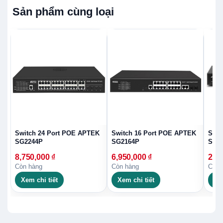
Sản phẩm cùng loại
Switch 24 Port POE APTEK
Switch 16 Port POE APTEK
Swit
SG2244P
SG2164P
SG2
8,750,000
₫
6,950,000
₫
2,9
Còn hàng
Còn hàng
Còn 
Xem chi tiết
Xem chi tiết
Xe