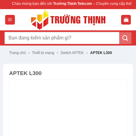
Bỏ
mừng bạn đến với
Trường Thịnh Telecom
– Chuyên cung cấp thiết bị mạng & came
qua
nội
dung
Tìm
kiếm:
Trang chủ
»
Thiết bị mạng
»
Switch APTEK
»
APTEK L300
APTEK L300