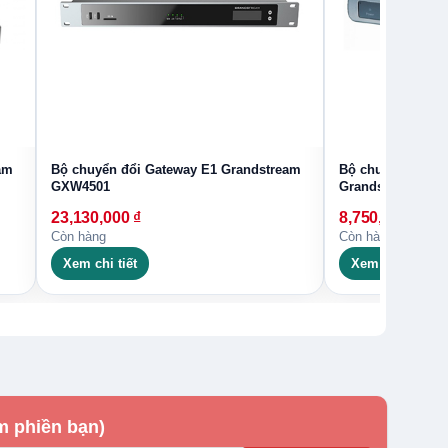
am
Bộ chuyển đổi Gateway E1 Grandstream
Bộ chuyển đổi G
GXW4501
Grandstream GX
23,130,000
₫
8,750,000
₫
Còn hàng
Còn hàng
Xem chi tiết
Xem chi tiết
m phiền bạn)