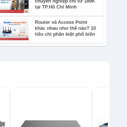
chuyên nghiệp chỉ từ 189K
tại TP.Hồ Chí Minh
Router và Access Point
khác nhau như thế nào? 10
tiêu chi phân biệt phổ biến