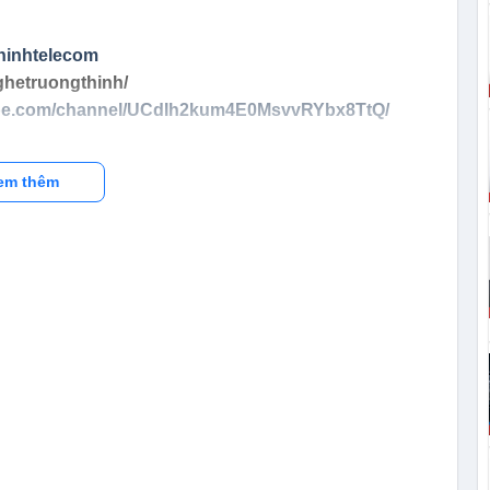
hinhtelecom
ghetruongthinh/
ube.com/channel/UCdIh2kum4E0MsvvRYbx8TtQ/
em thêm