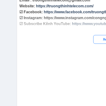
Email : truongthinhtelecom@gmail.com
Website:
https://truongthinhtelecom.com/
☑ Facebook:
https://www.facebook.com/truongt
☑ Instagram: https://www.instagram.com/congn
☑ Subscribe Kênh YouTube:
https://www.yout
X