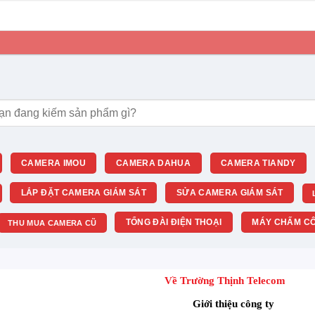
m:
CAMERA IMOU
CAMERA DAHUA
CAMERA TIANDY
LẮP ĐẶT CAMERA GIÁM SÁT
SỬA CAMERA GIÁM SÁT
TỔNG ĐÀI ĐIỆN THOẠI
MÁY CHẤM CÔ
THU MUA CAMERA CŨ
Về Trường Thịnh Telecom
Giới thiệu công ty