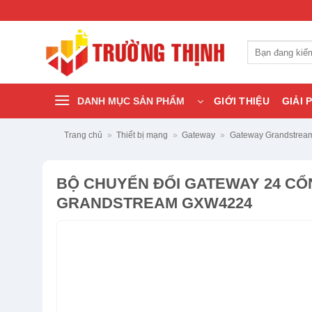
Bỏ
qua
nội
Tìm
dung
kiếm:
DANH MỤC SẢN PHẨM
GIỚI THIỆU
GIẢI 
Trang chủ
»
Thiết bị mạng
»
Gateway
»
Gateway Grandstrea
BỘ CHUYỂN ĐỔI GATEWAY 24 CỔ
GRANDSTREAM GXW4224