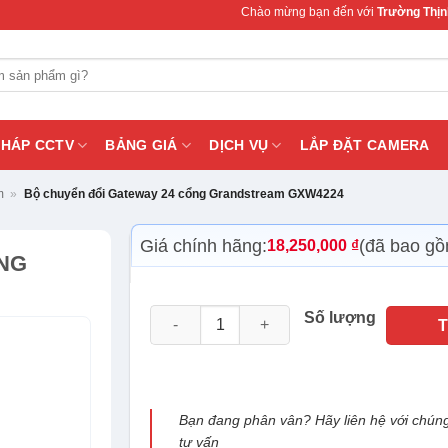
Chào mừng bạn đến với
Trường Thịnh Teleco
PHÁP CCTV
BẢNG GIÁ
DỊCH VỤ
LẮP ĐẶT CAMERA
m
»
Bộ chuyển đổi Gateway 24 cổng Grandstream GXW4224
Giá chính hãng:
(đã bao g
18,250,000
₫
NG
Bộ chuyển đổi Gateway 24 cổng Grandstr
Số lượng
Bạn đang phân vân? Hãy liên hệ với chúng
tư vấn