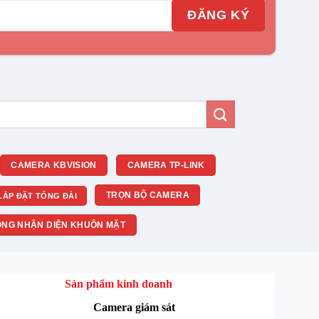
CAMERA KBVISION
CAMERA TP-LINK
TRỌN BỘ CAMERA
LẮP ĐẶT TỔNG ĐÀI
NG NHẬN DIỆN KHUÔN MẶT
Sản phẩm kinh doanh
Camera giám sát