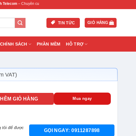
m
– Chuyên cung cấp thiết bị mạng & camera chính hãng, bảo hành , hỗ trợ nhanh.
GIỎ HÀNG
TIN TỨC
CHÍNH SÁCH
PHẦN MỀM
HỖ TRỢ
ồm VAT)
eam GXW4224 số lượng
THÊM GIỎ HÀNG
Mua ngay
 tôi để được
GỌI NGAY: 0911287898