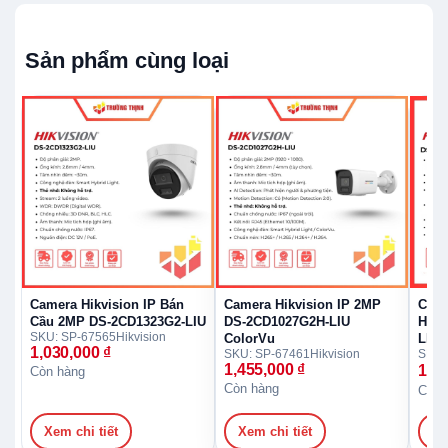
Sản phẩm cùng loại
Camera Hikvision IP Bán
Camera Hikvision IP 2MP
Came
Cầu 2MP DS-2CD1323G2-LIU
DS-2CD1027G2H-LIU
Hikv
SKU: SP-67565
Hikvision
ColorVu
LIUF
1,030,000
₫
SKU: SP-67461
Hikvision
SKU:
1,455,000
₫
1,4
Còn hàng
Còn hàng
Còn 
Xem chi tiết
Xem chi tiết
Xe