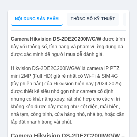
NỘI DUNG SẢN PHẨM
THÔNG SỐ KỸ THUẬT
CAT
Camera Hikvision DS-2DE2C200IWG/W
được trình
bày với thông số, tính năng và phạm vi ứng dụng đã
được xác minh để người mua dễ đánh giá.
Hikvision DS-2DE2C200IWG/W là camera IP PTZ
mini 2MP (Full HD) giá rẻ nhất có Wi-Fi & SIM 4G
(tùy phiên bản) của Hikvision hiện nay (2024-2025),
được thiết kế siêu nhỏ gọn như camera cố định
nhưng có khả năng xoay, rất phù hợp cho các vị trí
không kéo được dây mạng như cột điện, mái hiên,
nhà tạm, công trình, cửa hàng nhỏ, nhà trọ, hoặc cần
lắp đặt nhanh trong vài phút.
Camera Hikvision DS-2DE2C200IWG/W –