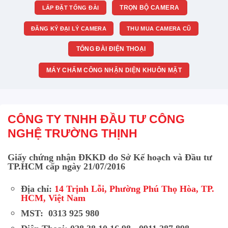
TRỌN BỘ CAMERA
LẮP ĐẶT TỔNG ĐÀI
ĐĂNG KÝ ĐẠI LÝ CAMERA
THU MUA CAMERA CŨ
TỔNG ĐÀI ĐIỆN THOẠI
MÁY CHẤM CÔNG NHẬN DIỆN KHUÔN MẶT
CÔNG TY TNHH ĐẦU TƯ CÔNG
NGHỆ TRƯỜNG THỊNH
Giấy chứng nhận ĐKKD do Sở Kế hoạch và Đầu tư
TP.HCM cấp ngày 21/07/2016
Địa chỉ:
14 Trịnh Lỗi, Phường Phú Thọ Hòa, TP.
HCM, Việt Nam
MST: 0313 925 980