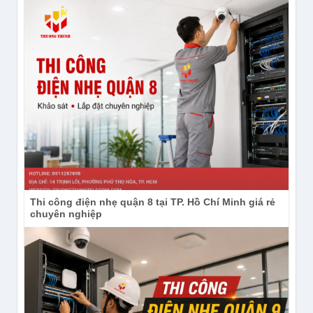
Cần tư vấn Camera IP Hikvision
Mini PT 2MP DS-
2DE2C200IWG/W?
Liên hệ Trường Thịnh để được kiểm tra tồn
kho, tư vấn cấu hình phù hợp và báo giá
chính xác trước khi đặt mua.
THÔNG TIN LIÊN HỆ & HỖ TRỢ
Thi công điện nhẹ quận 8 tại TP. Hồ Chí Minh giá rẻ
KHÁCH HÀNG:
chuyên nghiệp
CÔNG TY TNHH ĐẦU TƯ CÔNG NGHỆ TRƯỜNG 
THỊNH
Địa chỉ : 14 Trịnh Lỗi, Phường Phú Thọ Hòa, TP. 
HCM, Việt Nam