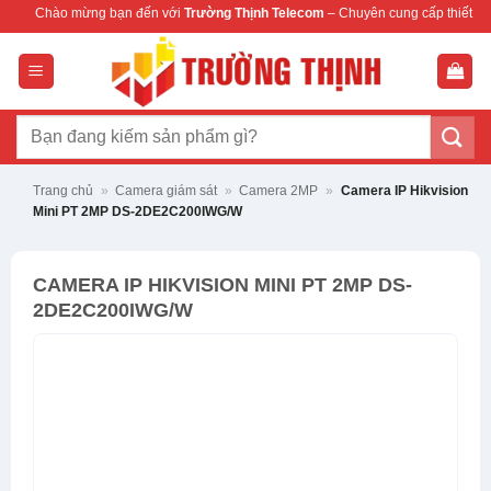
Bỏ
mừng bạn đến với
Trường Thịnh Telecom
– Chuyên cung cấp thiết bị mạng & came
qua
nội
dung
Tìm
kiếm:
Trang chủ
»
Camera giám sát
»
Camera 2MP
»
Camera IP Hikvision
Mini PT 2MP DS-2DE2C200IWG/W
CAMERA IP HIKVISION MINI PT 2MP DS-
2DE2C200IWG/W