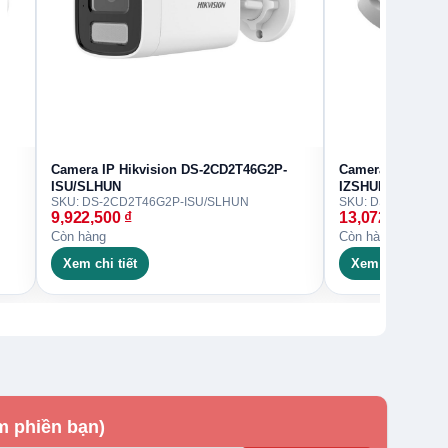
Camera IP Hikvision DS-2CD2T46G2P-
Camera IP Hikvi
ISU/SLHUN
IZSHUN
SKU: DS-2CD2T46G2P-ISU/SLHUN
SKU: DS-2CD2746
9,922,500
₫
13,072,500
₫
Còn hàng
Còn hàng
Xem chi tiết
Xem chi tiết
m phiền bạn)