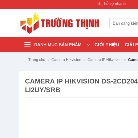
Bỏ
cấp thiết bị mạng & camera chính hãng, bảo hành , hỗ trợ nhanh.
qua
nội
Tìm
dung
kiếm:
DANH MỤC SẢN PHẨM
GIỚI THIỆU
GIẢI 
Trang chủ
»
Camera Hikvision
»
Camera IP Hikvision
»
Came
CAMERA IP HIKVISION DS-2CD204
LI2UY/SRB