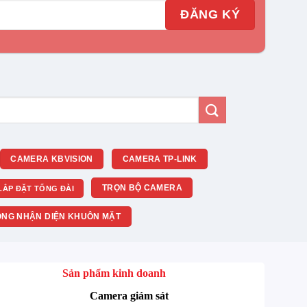
CAMERA KBVISION
CAMERA TP-LINK
TRỌN BỘ CAMERA
LẮP ĐẶT TỔNG ĐÀI
NG NHẬN DIỆN KHUÔN MẶT
Sản phẩm kinh doanh
Camera giám sát