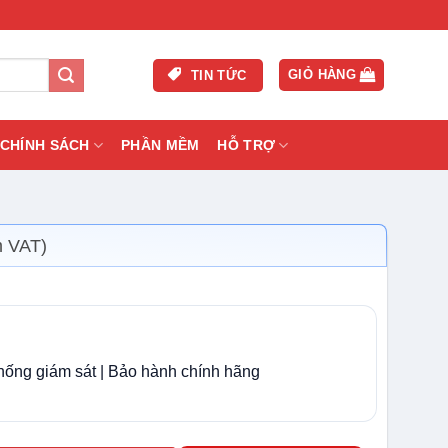
GIỎ HÀNG
TIN TỨC
CHÍNH SÁCH
PHẦN MỀM
HỖ TRỢ
m VAT)
thống giám sát | Bảo hành chính hãng