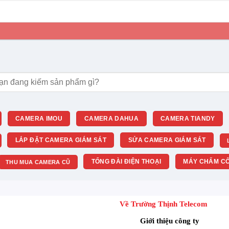
m:
CAMERA IMOU
CAMERA DAHUA
CAMERA TIANDY
LẮP ĐẶT CAMERA GIÁM SÁT
SỬA CAMERA GIÁM SÁT
TỔNG ĐÀI ĐIỆN THOẠI
MÁY CHẤM CÔ
THU MUA CAMERA CŨ
Về Trường Thịnh Telecom
Giới thiệu công ty