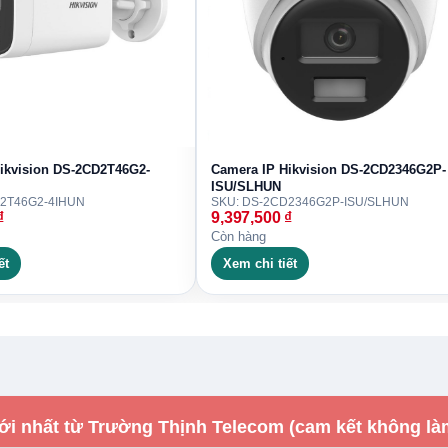
ikvision DS-2CD2T46G2-
Camera IP Hikvision DS-2CD2346G2P-
ISU/SLHUN
D2T46G2-4IHUN
SKU: DS-2CD2346G2P-ISU/SLHUN
₫
9,397,500
₫
Còn hàng
ết
Xem chi tiết
ới nhất từ Trường Thịnh Telecom (cam kết không là