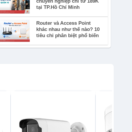
chuyên nghiệp chỉ từ 189K
tại TP.Hồ Chí Minh
Router và Access Point
khác nhau như thế nào? 10
tiêu chi phân biệt phổ biến