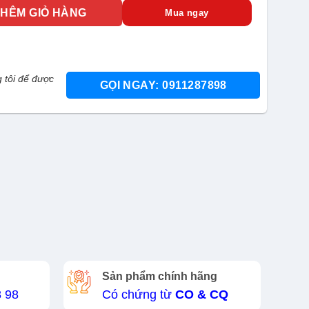
SRB số lượng
THÊM GIỎ HÀNG
Mua ngay
 tôi để được
GỌI NGAY: 0911287898
Sản phẩm chính hãng
8 98
Có chứng từ
CO & CQ