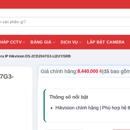
PHÁP CCTV
BẢNG GIÁ
DỊCH VỤ
LẮP ĐẶT CAMERA
ra IP Hikvision DS-2CD2047G3-LI2UY/SRB
Giá chính hãng:
(đã bao gồ
8,440,000
₫
7G3-
Thông số nổi bật
Hikvision chính hãng | Phù hợp hệ 