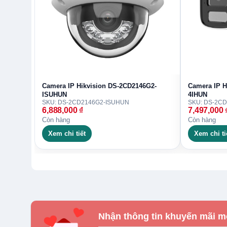
Camera IP Hikvision DS-2CD2146G2-
Camera IP H
ISUHUN
4IHUN
SKU: DS-2CD2146G2-ISUHUN
SKU: DS-2C
6,888,000
₫
7,497,000
Còn hàng
Còn hàng
Xem chi tiết
Xem chi ti
Nhận thông tin khuyến mãi m