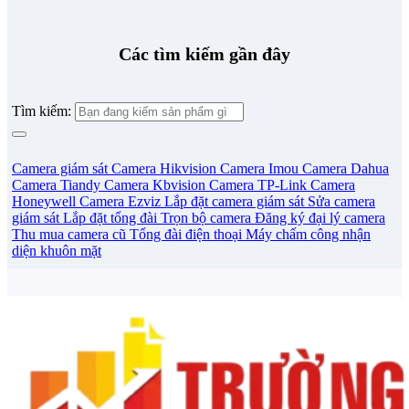
Các tìm kiếm gần đây
Tìm kiếm:
Camera giám sát
Camera Hikvision
Camera Imou
Camera Dahua
Camera Tiandy
Camera Kbvision
Camera TP-Link
Camera
Honeywell
Camera Ezviz
Lắp đặt camera giám sát
Sửa camera
giám sát
Lắp đặt tổng đài
Trọn bộ camera
Đăng ký đại lý camera
Thu mua camera cũ
Tổng đài điện thoại
Máy chấm công nhận
diện khuôn mặt