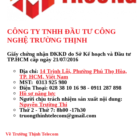
CÔNG TY TNHH ĐẦU TƯ CÔNG
NGHỆ TRƯỜNG THỊNH
Giấy chứng nhận ĐKKD do Sở Kế hoạch và Đầu tư
TP.HCM cấp ngày 21/07/2016
Địa chỉ:
14 Trịnh Lỗi, Phường Phú Thọ Hòa,
TP. HCM, Việt Nam
MST: 0313 925 980
Điện Thoại: 028 38 10 16 98 - 0911 287 898
Hồ sơ năng lực
Người chịu trách nhiệm sản xuất nội dung:
Nguyễn Trường Thi
Thứ 2 - Thứ 7: 8h00 -17h30
truongthinhtelecom@gmail.com
Về Trường Thịnh Telecom