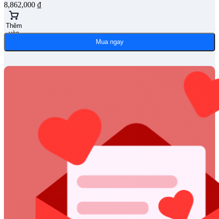
8,862,000
₫
Thêm
vào
giỏ
Mua ngay
hàng