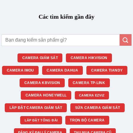
Các tìm kiếm gần đây
Tìm
kiếm:
CAMERA GIÁM SÁT
CAMERA HIKVISION
CAMERA IMOU
CAMERA DAHUA
CAMERA TIANDY
CAMERA KBVISION
CAMERA TP-LINK
CAMERA HONEYWELL
CAMERA EZVIZ
LẮP ĐẶT CAMERA GIÁM SÁT
SỬA CAMERA GIÁM SÁT
TRỌN BỘ CAMERA
LẮP ĐẶT TỔNG ĐÀI
ĐĂNG KÝ ĐẠI LÝ CAMERA
THU MUA CAMERA CŨ