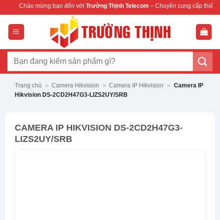
Bỏ
ừng bạn đến với
Trường Thịnh Telecom
– Chuyên cung cấp thiết bị mạng & camer
qua
nội
dung
Tìm
kiếm:
Trang chủ
»
Camera Hikvision
»
Camera IP Hikvision
»
Camera IP
Hikvision DS-2CD2H47G3-LIZS2UY/SRB
CAMERA IP HIKVISION DS-2CD2H47G3-
LIZS2UY/SRB