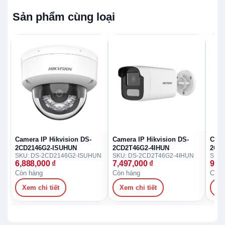
Sản phẩm cùng loại
Camera IP Hikvision DS-
Camera IP Hikvision DS-
Came
2CD2146G2-ISUHUN
2CD2T46G2-4IHUN
2CD
SKU: DS-2CD2146G2-ISUHUN
SKU: DS-2CD2T46G2-4IHUN
6,888,000
₫
7,497,000
₫
9,3
Còn hàng
Còn hàng
Còn 
Xem chi tiết
Xem chi tiết
Xe