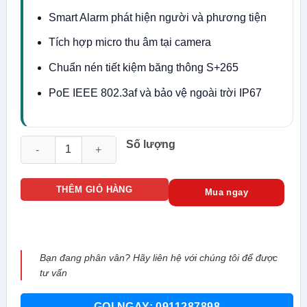
Smart Alarm phát hiện người và phương tiện
Tích hợp micro thu âm tại camera
Chuẩn nén tiết kiệm băng thông S+265
PoE IEEE 802.3af và bảo vệ ngoài trời IP67
Camera IP Thân Ngoài Trời 6MP Tiandy (TC-C36QN 2ENA-4) 
Số lượng
THÊM GIỎ HÀNG
Mua ngay
Bạn đang phân vân? Hãy liên hệ với chúng tôi để được
tư vấn
GỌI NGAY: 0911287898