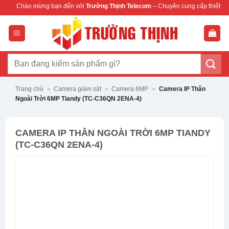
Bỏ
ng bạn đến với
Trường Thịnh Telecom
– Chuyên cung cấp thiết bị mạng & camera
qua
nội
dung
Tìm
kiếm:
Trang chủ
»
Camera giám sát
»
Camera 6MP
»
Camera IP Thân
Ngoài Trời 6MP Tiandy (TC-C36QN 2ENA-4)
CAMERA IP THÂN NGOÀI TRỜI 6MP TIANDY
(TC-C36QN 2ENA-4)