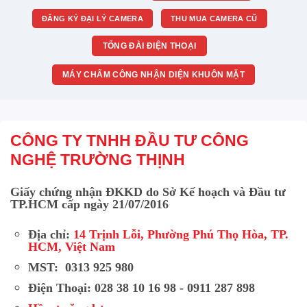
ĐĂNG KÝ ĐẠI LÝ CAMERA
THU MUA CAMERA CŨ
TỔNG ĐÀI ĐIỆN THOẠI
MÁY CHẤM CÔNG NHẬN DIỆN KHUÔN MẶT
CÔNG TY TNHH ĐẦU TƯ CÔNG
NGHỆ TRƯỜNG THỊNH
Giấy chứng nhận ĐKKD do Sở Kế hoạch và Đầu tư
TP.HCM cấp ngày 21/07/2016
Địa chỉ:
14 Trịnh Lỗi, Phường Phú Thọ Hòa, TP.
HCM, Việt Nam
MST: 0313 925 980
Điện Thoại: 028 38 10 16 98 - 0911 287 898