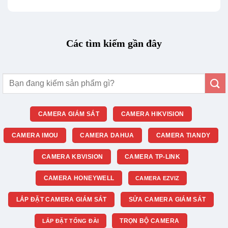
Các tìm kiếm gần đây
Tìm
kiếm:
CAMERA GIÁM SÁT
CAMERA HIKVISION
CAMERA IMOU
CAMERA DAHUA
CAMERA TIANDY
CAMERA KBVISION
CAMERA TP-LINK
CAMERA HONEYWELL
CAMERA EZVIZ
LẮP ĐẶT CAMERA GIÁM SÁT
SỬA CAMERA GIÁM SÁT
TRỌN BỘ CAMERA
LẮP ĐẶT TỔNG ĐÀI