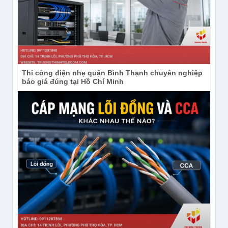
THÔNG TIN LIÊN HỆ & HỖ TRỢ
KHÁCH HÀNG:
CÔNG TY TNHH ĐẦU TƯ CÔNG NGHỆ TRƯỜNG 
THỊNH
Thi công điện nhẹ quận Bình Thạnh chuyên nghiệp
báo giá đúng tại Hồ Chí Minh
Địa chỉ : 14 Trịnh Lỗi, Phường Phú Thọ Hòa, TP. 
HCM, Việt Nam
Điện thoại: (028) 38 101 698 – 0911 28 78 98
Kinh doanh: 0888 319 798 (Ms.Trang)
Email : truongthinhtelecom@gmail.com
Nhìn chung,
Camera Tiandy TC-C36QN 2ENA-4
nên được lựa chọn dựa trên đúng thông số, môi
trường lắp đặt và yêu cầu vận hành thực tế.