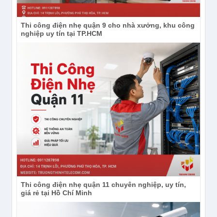
Thi công điện nhẹ quận 9 cho nhà xưởng, khu công
Chi tiết xin liên hệ:
nghiệp uy tín tại TP.HCM
Địa chỉ:
14 Trịnh Lỗi, Phường Phú Thọ Hòa, TP
Hồ Chí Minh.
Điện thoại:
(028) 38 101 698 – 0911 28 78 98
Email:
truongthinhtelecom@gmail.com
Website:
https://truongthinhtelecom.com/
YouTube:
https://www.youtube.com/channel/UCdIh2
Sản phẩm và nội dung liên quan
Đăng ký trở thành đại lý phân phối
Thi công điện nhẹ quận 11 chuyên nghiệp, uy tín,
Camera Tiandy tại Việt Nam
giá rẻ tại Hồ Chí Minh
Bảng giá Camera TIANDY