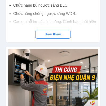
Chức năng bù ngược sáng BLC.
Chức năng chống ngược sáng WDR.
Camera hỗ trợ các tính năng: Cảnh báo phát hiện
chuyển động/che khuất/xung đột địa chỉ IP, phân
tích video (phát hiện xâm nhập (perimeter),
Xem thêm
vượt hàng rào (tripwire)), phân tích hành vi.
Tích hợp cổng mạng RJ-45 (10/100 Base-T).
Nguồn: PoE:IEEE 802.3af,Max. 5W