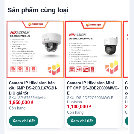
Sản phẩm cùng loại
Camera IP Hikvision bán
Camera IP Hikvision Mini
Came
cầu 6MP DS-2CD1167G2H-
PT 6MP DS-2DE2C600MWG-
DS-2
LIU giá tốt
E
còi 
SKU: SP-67555
Hikvision
SKU: DS-2DE2C600MWG-E
SKU:
1,950,000
₫
Hikvision
Hikvi
1,100,000
₫
2,0
Còn hàng
Còn hàng
Còn 
Xem chi tiết
Xem chi tiết
Xe