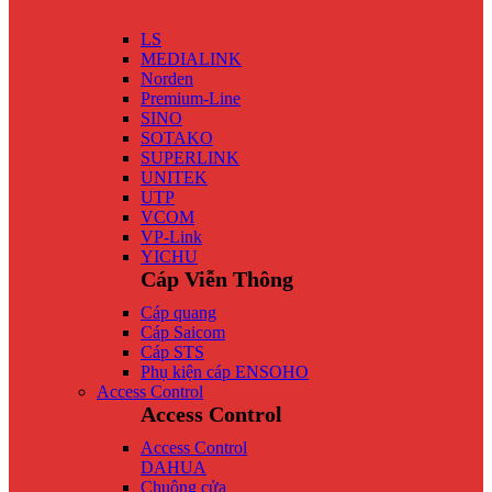
LS
MEDIALINK
Norden
Premium-Line
SINO
SOTAKO
SUPERLINK
UNITEK
UTP
VCOM
VP-Link
YICHU
Cáp Viễn Thông
Cáp quang
Cáp Saicom
Cáp STS
Phụ kiện cáp ENSOHO
Access Control
Access Control
Access Control
DAHUA
Chuông cửa