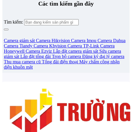
Các tìm kiếm gần đây
Tìm kiếm:
Camera giám sát
Camera Hikvision
Camera Imou
Camera Dahua
Camera Tiandy
Camera Kbvision
Camera TP-Link
Camera
Honeywell
Camera Ezviz
Lắp đặt camera giám sát
Sửa camera
giám sát
Lắp đặt tổng đài
Trọn bộ camera
Đăng ký đại lý camera
Thu mua camera cũ
Tổng đài điện thoại
Máy chấm công nhận
diện khuôn mặt