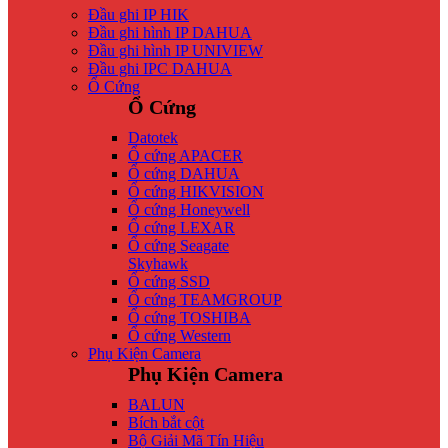
Đầu ghi IP HIK
Đầu ghi hình IP DAHUA
Đầu ghi hình IP UNIVIEW
Đầu ghi IPC DAHUA
Ổ Cứng
Ổ Cứng
Datotek
Ổ cứng APACER
Ổ cứng DAHUA
Ổ cứng HIKVISION
Ổ cứng Honeywell
Ổ cứng LEXAR
Ổ cứng Seagate
Skyhawk
Ổ cứng SSD
Ổ cứng TEAMGROUP
Ổ cứng TOSHIBA
Ổ cứng Western
Phụ Kiện Camera
Phụ Kiện Camera
BALUN
Bích bắt cột
Bộ Giải Mã Tín Hiệu