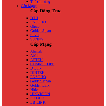
Thẻ cảm ứng
Cáp Mạng
Cáp Đồng Trục
DTH
ENSOHO
Gipco
Golden Japan
SINO
SUNNY
Cáp Mạng
Alantek
AMP
APTEK
COMMSCOPE
D-Link
DINTEK
ENSOHO
Golden Japan
Golden Link
Hideki
HIKVISION
KADITA
LB-LINK