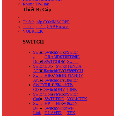
Router TP-Link
Thiết Bị Cáp
Thiết bị cáp COMMSCOPE
Thiết bị quản lý AP Huawei
VOLKTEK
SWITCH
Switch
Switch
Switch
Switch
-
GRANDSTREAM
IP-
RUIJIE
DrayTek
SWITCH
COM
Switch
Switch
H3C
Switch
TENDA
APTEK
Switch
KBVISION
SWITCH
Switch
HIKVISION
Switch
TIANDY
Aruba
Switch
Mercusys
Switch
SWITCH
HILOOK
Switch
TP-
CISCO
Switch
ONV
LINK
Switch
Honeywell
Switch
Switch
Cudy
SWITCH
POE
VOLKTEK
Switch
HP
HIKVISION
Switch
D-
Switch
Switch
WI-
Link
HUAWEI
Poe
TEK