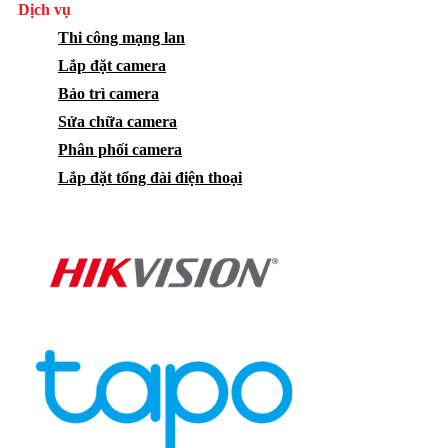
Dịch vụ
Thi công mạng lan
Lắp đặt camera
Bảo trì camera
Sửa chữa camera
Phân phối camera
Lắp đặt tổng đài điện thoại