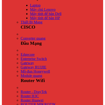
Laptop
Máy chủ Lenovo
Máy tính để bàn Dell
Máy tính để bàn HP
Thiết Bị Mạng
CISCO
Converter quang
Đầu Mạng
Edgecore
Enterprise Switch
Gateway
Gateway RUIJIE
Mô-đun Honeywell
Module quang
Router Wifi
Router - DrayTek
Router H3C
Router Huawei
ROUTER MIKROTIK