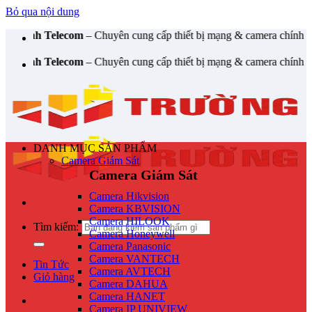
Bỏ qua nội dung
elecom
– Chuyên cung cấp thiết bị mạng & camera chính hãng, bảo hành
elecom
– Chuyên cung cấp thiết bị mạng & camera chính hãng, bảo hành
DANH MỤC SẢN PHẨM
Camera Giám Sát
Camera Giám Sát
Camera Hikvision
Camera KBVISION
Camera HILOOK
Tìm kiếm:
Camera Honeywell
Camera Panasonic
Camera VANTECH
Tin Tức
Camera AVTECH
Giỏ hàng
Camera DAHUA
Camera HANET
Camera IP UNIVIEW