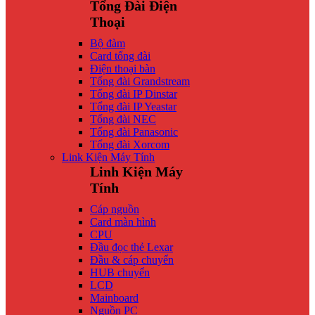
Tổng Đài Điện
Thoại
Bộ đàm
Card tổng đài
Điện thoại bàn
Tổng đài Grandstream
Tổng đài IP Dinstar
Tổng đài IP Yeastar
Tổng đài NEC
Tổng đài Panasonic
Tổng đài Xorcom
Link Kiện Máy Tính
Linh Kiện Máy
Tính
Cáp nguồn
Card màn hình
CPU
Đầu đọc thẻ Lexar
Đầu & cáp chuyển
HUB chuyển
LCD
Mainboard
Nguồn PC