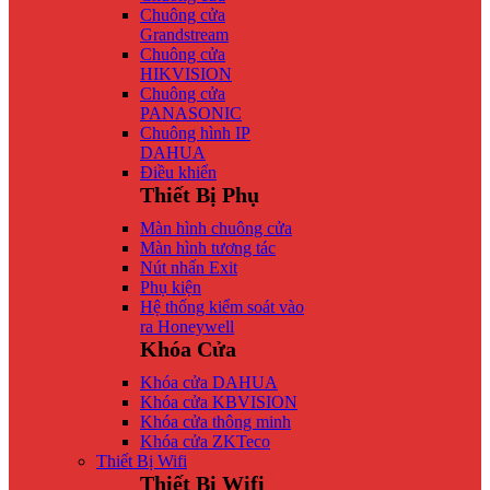
Chuông cửa
Grandstream
Chuông cửa
HIKVISION
Chuông cửa
PANASONIC
Chuông hình IP
DAHUA
Điều khiển
Thiết Bị Phụ
Màn hình chuông cửa
Màn hình tương tác
Nút nhấn Exit
Phụ kiện
Hệ thống kiểm soát vào
ra Honeywell
Khóa Cửa
Khóa cửa DAHUA
Khóa cửa KBVISION
Khóa cửa thông minh
Khóa cửa ZKTeco
Thiết Bị Wifi
Thiết Bị Wifi