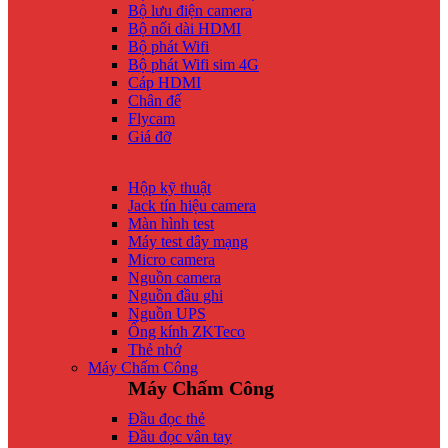
Bộ lưu điện camera
Bộ nối dài HDMI
Bộ phát Wifi
Bộ phát Wifi sim 4G
Cáp HDMI
Chân đế
Flycam
Giá đỡ
Hộp kỹ thuật
Jack tín hiệu camera
Màn hình test
Máy test dây mạng
Micro camera
Nguồn camera
Nguồn đầu ghi
Nguồn UPS
Ống kính ZKTeco
Thẻ nhớ
Máy Chấm Công
Máy Chấm Công
Đầu đọc thẻ
Đầu đọc vân tay