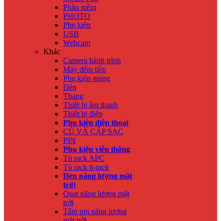
Phần mềm
PHOTO
Phụ kiện
USB
Webcam
Khác
Camera hành trình
Máy đếm tiền
Phụ kiện mạng
Đèn
Thang
Thiết bị âm thanh
Thiết bị điện
Phụ kiện điện thoại
CỦ VÀ CÁP SẠC
PIN
Phụ kiện viễn thông
Tủ rack APC
Tủ rack tt-rack
Đèn năng lượng mặt
trời
Quạt năng lượng mặt
trời
Tấm pin năng lượng
mặt trời