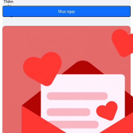
Thêm
vào
giỏ
Mua ngay
hàng