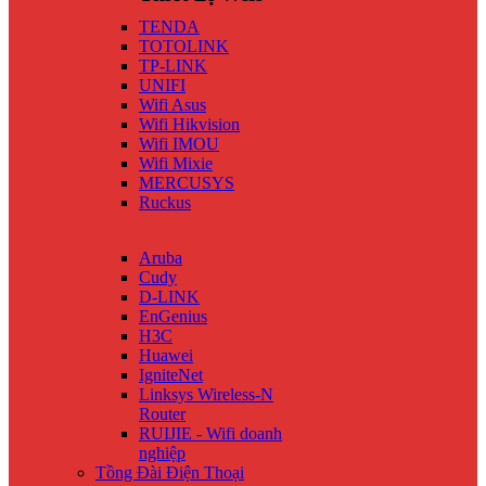
TENDA
TOTOLINK
TP-LINK
UNIFI
Wifi Asus
Wifi Hikvision
Wifi IMOU
Wifi Mixie
MERCUSYS
Ruckus
Aruba
Cudy
D-LINK
EnGenius
H3C
Huawei
IgniteNet
Linksys Wireless-N
Router
RUIJIE - Wifi doanh
nghiệp
Tồng Đài Điện Thoại