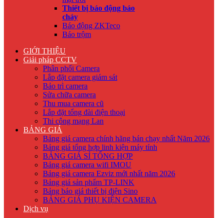
Thiết bị báo động báo
cháy
Báo động ZKTeco
Báo trộm
GIỚI THIỆU
Giải pháp CCTV
Phân phối Camera
Lắp đặt camera giám sát
Bảo trì camera
Sửa chữa camera
Thu mua camera cũ
Lắp đặt tổng đài điện thoại
Thi công mạng Lan
BẢNG GIÁ
Bảng giá camera chính hãng bán chạy nhất Năm 2026
Bảng giá tổng hợp linh kiện máy tính
BẢNG GIÁ SỈ TỔNG HỢP
Bảng giá camera wifi IMOU
Bảng giá camera Ezviz mới nhất năm 2026
Bảng giá sản phẩm TP-LINK
Bảng báo giá thiết bị điện Sino
BẢNG GIÁ PHỤ KIỆN CAMERA
Dịch vụ