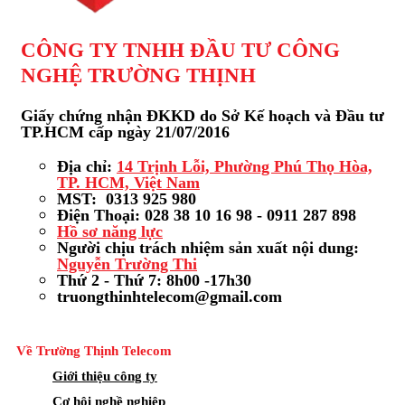
CÔNG TY TNHH ĐẦU TƯ CÔNG
NGHỆ TRƯỜNG THỊNH
Giấy chứng nhận ĐKKD do Sở Kế hoạch và Đầu tư
TP.HCM cấp ngày 21/07/2016
Địa chỉ:
14 Trịnh Lỗi, Phường Phú Thọ Hòa,
TP. HCM, Việt Nam
MST: 0313 925 980
Điện Thoại: 028 38 10 16 98 - 0911 287 898
Hồ sơ năng lực
Người chịu trách nhiệm sản xuất nội dung:
Nguyễn Trường Thi
Thứ 2 - Thứ 7: 8h00 -17h30
truongthinhtelecom@gmail.com
Về Trường Thịnh Telecom
Giới thiệu công ty
Cơ hội nghề nghiệp