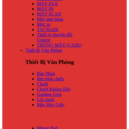
MÁY FAX
MÁY IN
MÁY SCAN
Máy tính bảng
Mực in
TAI NGHE
Thiết bị chuyển đổi
Ugreen
THÙNG MÁY (CASE)
Thiết Bị Văn Phòng
Thiết Bị Văn Phòng
Bàn Phím
Bút trình chiếu
Chuột
Chuột Không Dây
Gaming Gear
Lót chuột
Máy Hủy Giấy
Mouse Pad