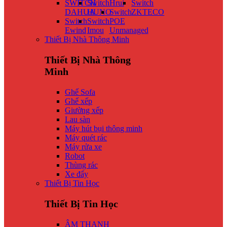
SWITCH
Switch
Hrui
Switch
DAHUA
HUNO
Switch
ZKTECO
Switch
Switch
POE
Ewind
Imou
Unmanaged
Thiết Bị Nhà Thông Minh
Thiết Bị Nhà Thông
Minh
Ghế Sofa
Ghế xếp
Giường xếp
Lau sàn
Máy hút bụi thông minh
Máy quét rác
Máy rửa xe
Robot
Thùng rác
Xe đẩy
Thiết Bị Tin Học
Thiết Bị Tin Học
ÂM THANH