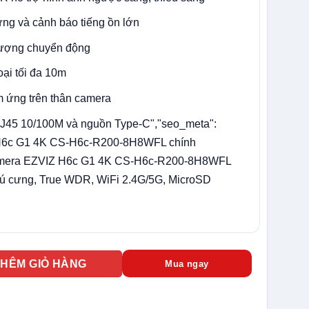
ưng và cảnh báo tiếng ồn lớn
 tượng chuyển động
ại tối đa 10m
m ứng trên thân camera
RJ45 10/100M và nguồn Type-C","seo_meta":
Z H6c G1 4K CS-H6c-R200-8H8WFL chính
Camera EZVIZ H6c G1 4K CS-H6c-R200-8H8WFL
thú cưng, True WDR, WiFi 2.4G/5G, MicroSD
 CS-H6c-R200-8H8WFL số lượng
THÊM GIỎ HÀNG
Mua ngay