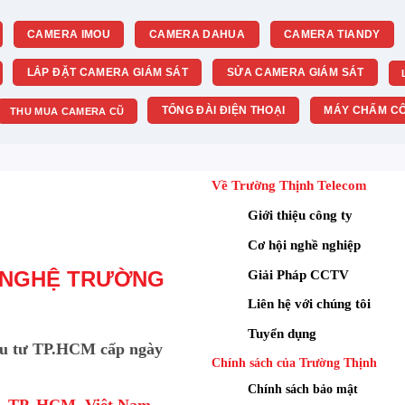
nh
4mm khẩu độ F1.6
siêu sáng, thu nhiều ánh sáng hơn
CAMERA IMOU
CAMERA DAHUA
CAMERA TIANDY
hất là khu vực thiếu sáng, rõ và sạch hơn. Camera có
góc
úp bao quát tốt phòng khách, phòng ngủ hoặc văn phòng
LẮP ĐẶT CAMERA GIÁM SÁT
SỬA CAMERA GIÁM SÁT
ệu quả khi lắp gần cửa sổ hay bị ngược sáng, giữ chi
TỔNG ĐÀI ĐIỆN THOẠI
MÁY CHẤM CÔ
THU MUA CAMERA CŨ
ế độ tuần tra
Về Trường Thịnh Telecom
Giới thiệu công ty
Cơ hội nghề nghiệp
Giải Pháp CCTV
 NGHỆ TRƯỜNG
Liên hệ với chúng tôi
Tuyển dụng
u tư TP.HCM cấp ngày
Chính sách của Trường Thịnh
Chính sách bảo mật