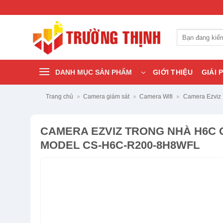
Bỏ
qua
nội
Tìm
dung
kiếm:
DANH MỤC SẢN PHẨM
GIỚI THIỆU
GIẢI 
Trang chủ
»
Camera giám sát
»
Camera Wifi
»
Camera Ezviz
CAMERA EZVIZ TRONG NHÀ H6C 
MODEL CS-H6C-R200-8H8WFL