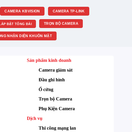
CAMERA KBVISION
CAMERA TP-LINK
TRỌN BỘ CAMERA
LẮP ĐẶT TỔNG ĐÀI
NG NHẬN DIỆN KHUÔN MẶT
Sản phẩm kinh doanh
Camera giám sát
Đầu ghi hình
Ổ cứng
Trọn bộ Camera
Phụ Kiện Camera
Dịch vụ
Thi công mạng lan