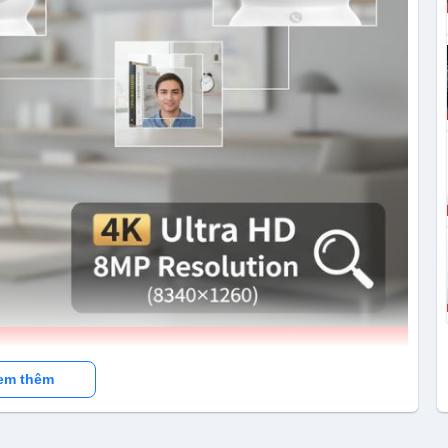
em thêm
ải 4K Ultra HD 8MP