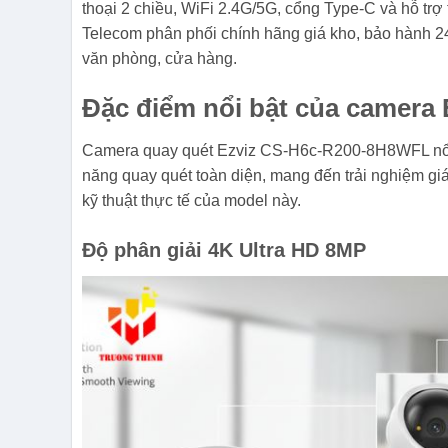
thoại 2 chiều, WiFi 2.4G/5G, cổng Type-C và hỗ 
Telecom phân phối chính hãng giá kho, bảo hành 24 t
văn phòng, cửa hàng.
Đặc điểm nổi bật của camer
Camera quay quét Ezviz CS-H6c-R200-8H8WFL nổi b
năng quay quét toàn diện, mang đến trải nghiệm gi
kỹ thuật thực tế của model này.​
Độ phân giải 4K Ultra HD 8MP