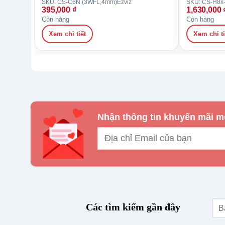
SKU: CS-C6N (3WFL,4mm)
Ezviz
SKU: CS-H8x
395,000
₫
1,630,000
Còn hàng
Còn hàng
Xem chi tiết
Xem chi ti
Nhận thông tin khuyến mãi m
Tìm
Camera Ezviz CS-H6c-R200-8H8
Các tìm kiếm gần đây
kiế