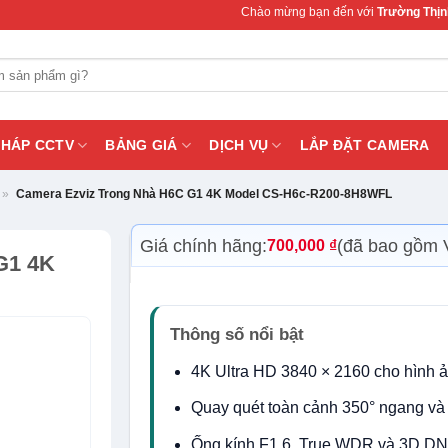
Chào mừng bạn đến với
Trường Thịnh Telecom
–
PHÁP CCTV
BẢNG GIÁ
DỊCH VỤ
LẮP ĐẶT CAMERA
»
Camera Ezviz Trong Nhà H6C G1 4K Model CS-H6c-R200-8H8WFL
Giá chính hãng:
(đã bao gồm 
700,000
₫
G1 4K
Thông số nổi bật
4K Ultra HD 3840 × 2160 cho hình ản
Quay quét toàn cảnh 350° ngang và
Ống kính F1.6, True WDR và 3D DNR