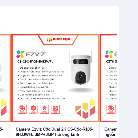
5-
Camera Ezviz C9c Dual 2K CS-C9c-R105-
Camera Ezviz C3
8H33WFL 3MP+3MP hai ống kính
ngoài trời IP67