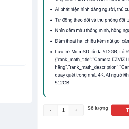
AI phát hiện hình dáng người, thú c
Tự động theo dõi và thu phóng đối
Nhìn đêm màu thông minh, hồng ngo
Đàm thoại hai chiều kèm nút gọi cả
Lưu trữ MicroSD tối đa 512GB, có 
{"rank_math_title":"Camera EZVI
hãng","rank_math_description":"
quay quét trong nhà, 4K, AI người/
512GB.
Camera Ezviz Trong Nhà H6C G1 4K Model
Số lượng