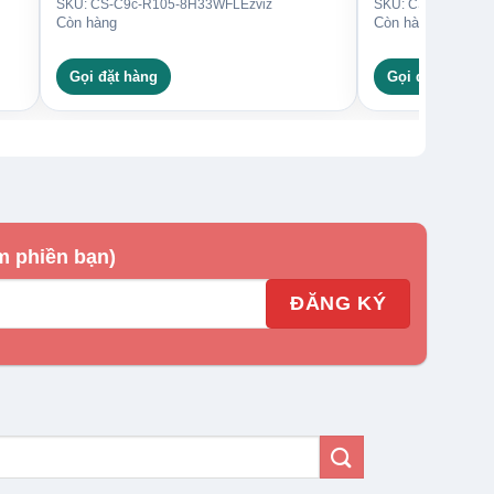
SKU: CS-C9c-R105-8H33WFL
Ezviz
SKU: CS-C3TN (3M
Còn hàng
Còn hàng
Gọi đặt hàng
Gọi đặt hàng
m phiền bạn)