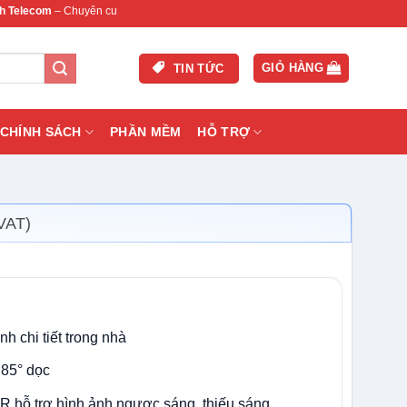
 Chuyên cung cấp thiết bị mạng & camera chính hãng, bảo hành , hỗ trợ nhanh.
GIỎ HÀNG
TIN TỨC
CHÍNH SÁCH
PHẦN MỀM
HỖ TRỢ
VAT)
h chi tiết trong nhà
 85° dọc
 hỗ trợ hình ảnh ngược sáng, thiếu sáng