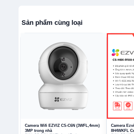
Ezviz CS-H6c-R200-8H8WFL (H6C G1 8MP) ghi hì
quét liên tục 8MP, cho độ chi tiết cao gấp 4 lần 108
Sản phẩm cùng loại
chữ trên vật thể hoặc các chi tiết nhỏ trong phòng 
Trong quá trình xem từ xa, CS-H6c-R200-8H8WFL tự 
thực tế, giúp video giữ độ mượt và ổn định, hạn ch
nếu bạn ưu tiên chất lượng hình ảnh tối đa để theo dõ
Camera Ezviz CS-H6c-R200-8H8WFL Ốn
Camera Wifi EZVIZ CS-C6N (3WFL,4mm)
Camera Ezvi
3MP trong nhà
8H4WKFL C