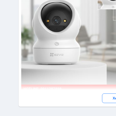
X
Độ phân gi