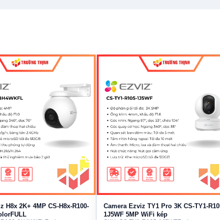
nh 4K Ultra HD 3840×2160 nhờ cảm biến 1/3" CMOS
0p. Nhờ vậy, hình ảnh rõ nét hơn khi cần soi khuôn mặt,
ở khoảng cách xa.
tối ưu tốc độ khung hình và bitrate theo băng thông
ế giật/đứng hình khi mạng yếu. Đây là lựa chọn phù hợp
i chi tiết.
g kính F1.6 tích hợp True WDR
z H8x 2K+ 4MP CS-H8x-R100-
Camera Ezviz TY1 Pro 3K CS-TY1-R10
olorFULL
1J5WF 5MP WiFi kép