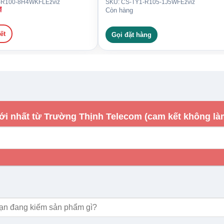
-R100-8H4WKFL
Ezviz
SKU: CS-TY1-R105-1J5WF
Ezviz
₫
Còn hàng
ết
Gọi đặt hàng
ới nhất từ Trường Thịnh Telecom (cam kết không là
WFL Ống kính F1.6 tích hợp True WDR
m: