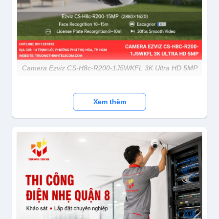
Camera Ezviz CS-H8c-R200-1J5WKFL 3K Ultra HD 5MP
Camera Ezviz CS-H8c-R200-1J5WKFL ghi hình 3K
Xem thêm
5MP (2880×1620) sắc nét, cho phép nhận diện
khuôn mặt ở 10–15m và biển số xe ở 8–10m với
hình ảnh rõ ràng, mượt 30fps. Model này tự tối ưu
chất lượng theo băng thông với các mức Ultra-
HD/HD/Chuẩn, phù hợp lắp ngoài trời khi cần giám
sát chi tiết cao và ổn định.
Camera Ezviz CS-H8c-R200-1J5WKFL ống kính
F1.6 có DWR