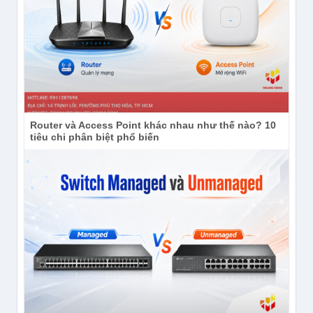
năng này hữu ích khi cần bám theo kẻ lạ xâm nhập,
xe lạ dừng trước cửa hoặc nhân viên giao hàng ra
vào.
Camera Ezviz CS-H8c-R200-1J5WKF tích hợp còi
đèn báo động
Router và Access Point khác nhau như thế nào? 10
tiêu chi phân biệt phổ biến
Camera Ezviz CS-H8c-R200-1J5WKF tích hợp còi đèn