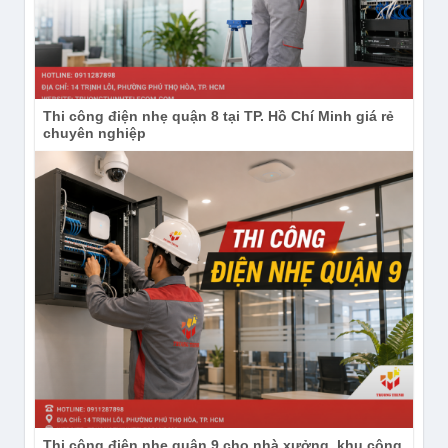
Thi công điện nhẹ quận 8 tại TP. Hồ Chí Minh giá rẻ
chuyên nghiệp
Camera Ezviz CS-H8c-R200-1J5WKFL ống kính F1.6 có
DWR
Camera Ezviz CS-H8c-R200-1J5WKFL cho góc nhìn
108° với ống kính 4mm F1.6, giúp bao quát rộng
cổng, sân trước, bãi đỗ xe và cho hình ảnh sáng rõ
Thi công điện nhẹ quận 9 cho nhà xưởng, khu công