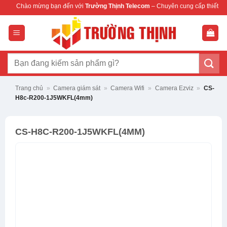
Bỏ
g bạn đến với
Trường Thịnh Telecom
– Chuyên cung cấp thiết bị mạng & camera 
qua
nội
dung
Tìm
kiếm:
Trang chủ
»
Camera giám sát
»
Camera Wifi
»
Camera Ezviz
»
CS-
H8c-R200-1J5WKFL(4mm)
CS-H8C-R200-1J5WKFL(4MM)