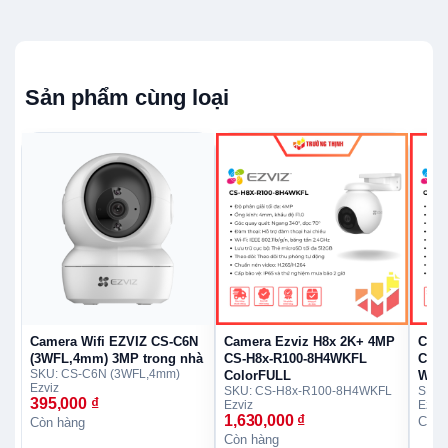
Sản phẩm cùng loại
Ezviz CS-H8c-R200-1J5WKFL có 3 chế độ nhìn đêm
Ezviz CS-H8c-R200-1J5WKFL có 3 chế độ nhìn đêm
để tùy theo nhu cầu:
Màu ban đêm (đèn trợ sáng 20m luôn bật): ghi
hình màu rõ, phù hợp khu vực cần quan sát chi
tiết và răn đe.
Camera Wifi EZVIZ CS-C6N
Camera Ezviz H8x 2K+ 4MP
Came
(3WFL,4mm) 3MP trong nhà
CS-H8x-R100-8H4WKFL
CS-T
Hồng ngoại đen trắng (IR 30m): dùng ICR tự động
SKU: CS-C6N (3WFL,4mm)
ColorFULL
WiFi
Ezviz
SKU: CS-H8x-R100-8H4WKFL
SKU:
để quan sát xa đến 30m khi không có ánh sáng.
395,000
₫
Ezviz
Ezviz
1,630,000
₫
Còn 
Còn hàng
Màu thông minh: bình thường chạy hồng ngoại,
Còn hàng