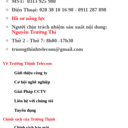
MST: 0313 925 980
Điện Thoại: 028 38 10 16 98 - 0911 287 898
Hồ sơ năng lực
Người chịu trách nhiệm sản xuất nội dung:
Nguyễn Trường Thi
Camera Ezviz CS-H8c-R200-1J5WKFL hỗ trợ đàm thoại
Thứ 2 - Thứ 7: 8h00 -17h30
2 chiều
truongthinhtelecom@gmail.com
Camera Ezviz CS-H8c-R200-1J5WKFL hỗ trợ đàm
Về Trường Thịnh Telecom
thoại 2 chiều qua app EZVIZ nhờ micro + loa tích
Giới thiệu công ty
hợp, âm thanh tự tối ưu theo mạng để bạn nhắc
Cơ hội nghề nghiệp
shipper, cảnh báo người lạ hoặc trao đổi từ xa ngay
tại khu vực lắp đặt. Kết nối dùng WiFi 2.4GHz
Giải Pháp CCTV
(802.11b/g/n) bảo mật WPA/WPA2-PSK, cài nhanh
Liên hệ với chúng tôi
bằng AP Pairing chỉ vài phút, khi cần ổn định tối đa
Tuyển dụng
có thể dùng cổng LAN RJ45 10/100Mbps.
Chính sách của Trường Thịnh
Camera Ezviz CS-H8c-R200-1J5WKFL
Chính sách bảo mật