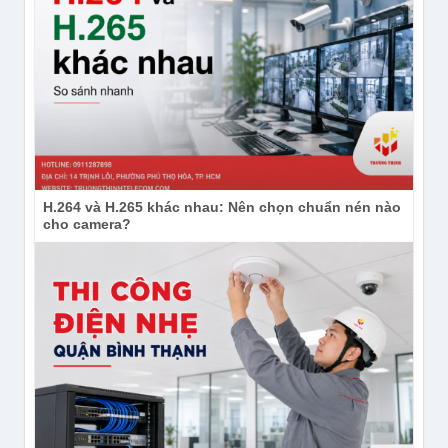
Camera Ezviz CS-H8c-R200-1J5WKFL quay 350 độ
Camera Ezviz CS-H8c-R200-1J5WKFL quay quét
350° ngang + 80° dọc, giúp bao phủ gần như toàn bộ
khu vực ngoài trời chỉ với một camera và giữ hình ổn
định khi chuyển nhanh giữa vùng sáng–tối. Như vậy,
sẽ lưu được 12 điểm preset và tự tuần tra theo chu
kỳ, phù hợp giám sát các khu vực rộng cần theo dõi
H.264 và H.265 khác nhau: Nên chọn chuẩn nén nào
nhiều góc như cổng, sân, bãi xe, kho xưởng.
cho camera?
Camera Ezviz CS-H8c-R200-1J5WKFL có AI