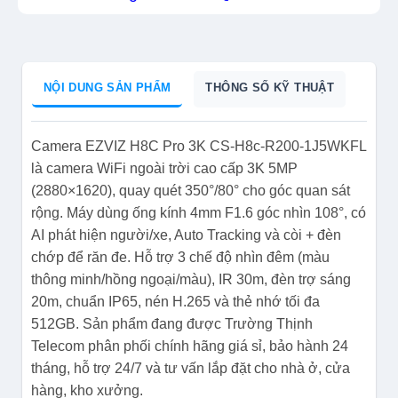
NỘI DUNG SẢN PHẨM
THÔNG SỐ KỸ THUẬT
Camera EZVIZ H8C Pro 3K CS-H8c-R200-1J5WKFL
là camera WiFi ngoài trời cao cấp 3K 5MP
(2880×1620), quay quét 350°/80° cho góc quan sát
rộng. Máy dùng ống kính 4mm F1.6 góc nhìn 108°, có
AI phát hiện người/xe, Auto Tracking và còi + đèn
chớp để răn đe. Hỗ trợ 3 chế độ nhìn đêm (màu
thông minh/hồng ngoại/màu), IR 30m, đèn trợ sáng
20m, chuẩn IP65, nén H.265 và thẻ nhớ tối đa
512GB. Sản phẩm đang được Trường Thịnh
Telecom phân phối chính hãng giá sỉ, bảo hành 24
tháng, hỗ trợ 24/7 và tư vấn lắp đặt cho nhà ở, cửa
hàng, kho xưởng.