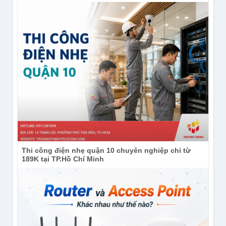
Camera Ezviz CS-H8c-R200-1J5WKFL có Auto Tracking
Thi công điện nhẹ quận 10 chuyên nghiệp chỉ từ
189K tại TP.Hồ Chí Minh
Camera Ezviz CS-H8c-R200-1J5WKFL có Auto
Tracking khi phát hiện người hoặc xe, camera tự
quay theo và phóng to, giữ đối tượng ở trung tâm
khung hình để ghi lại trọn vẹn lộ trình di chuyển. Tính