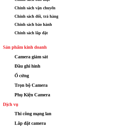
quay 350 độ phù hợp lắp ở đâu?
Chính sách vận chuyển
Chính sách đổi, trả hàng
Chính sách bảo hành
Chính sách lắp đặt
Sản phẩm kinh doanh
Camera giám sát
Đầu ghi hình
Ổ cứng
Trọn bộ Camera
Phụ Kiện Camera
Camera Ezviz CS-H8c-R200-1J5WKFL quay 350 độ phù
hợp lắp ở đâu?
Dịch vụ
Thi công mạng lan
Camera EZVIZ H8C Pro 3K với quay 350°, AI phát
Lắp đặt camera
hiện người/xe, còi đèn cảnh báo và 3 chế độ ban