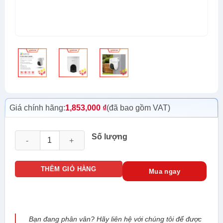
Giá chính hãng:
1,853,000
₫
(đã bao gồm VAT)
CS-H8c-R200-1J5WKFL(4mm) số lượng
Số lượng
THÊM GIỎ HÀNG
Mua ngay
Bạn đang phân vân? Hãy liên hệ với chúng tôi để được