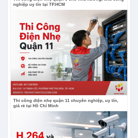
hơn khi lắp ngoài trời. Model này xử lý tốt tình huống
nghiệp uy tín tại TP.HCM
ngược sáng nhờ DWDR, đồng thời giữ hình đêm
mịn và ít nhiễu nhờ 3D DNR.
Camera Ezviz CS-H8c-R200-1J5WKFL quay 350
độ
Thi công điện nhẹ quận 11 chuyên nghiệp, uy tín,
giá rẻ tại Hồ Chí Minh