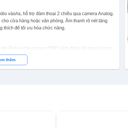
o vào/ra, hỗ trợ đàm thoại 2 chiều qua camera Analog.
ng cho cửa hàng hoặc văn phòng. Âm thanh rõ nét tăng
 thích để tối ưu hóa chức năng.
 ghi Dahua cho camera 5MP giảm đáng kể dung lượng
cứng 6TB đáp ứng nhu cầu lưu trữ dài hạn. Tính năng này
em thêm
 Cổng HDMI/VGA đảm bảo đầu ra video chất lượng.
 camera IP (4+1 kênh, 2MP). Cấu hình qua P2P và phần
 điện thoại hoặc máy tính. Quản lý 128 tài khoản kết
 bảo truy cập từ xa tiện lợi.
 4 kênh đàm thoại 2 chiều Dahua DH-