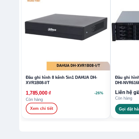
Đầu ghi hình 8 kênh 5in1 DAHUA DH-
Đầu ghi hìn
XVR1B08-I/T
DHI-NVR616H
Liên hệ gi
1,785,000
₫
-26%
Còn hàng
Còn hàng
Xem chi tiết
Gọi đặt h
Tương thích với nhiều loại camera: HDCVI, TVI,