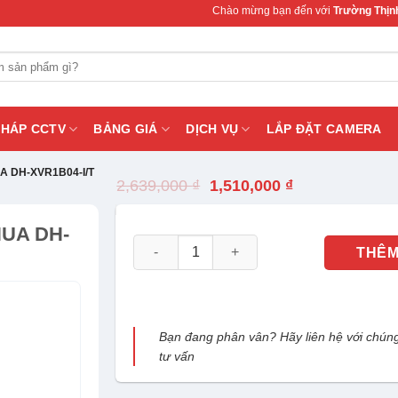
Chào mừng bạn đến với
Trường Thịnh Telecom
PHÁP CCTV
BẢNG GIÁ
DỊCH VỤ
LẮP ĐẶT CAMERA
UA DH-XVR1B04-I/T
Giá
Giá
2,639,000
₫
1,510,000
₫
gốc
hiện
là:
tại
HUA DH-
2,639,000 ₫.
là:
Đầu ghi hình HDCVI 4 kênh DAHUA DH-XVR1
1,510,000 ₫.
THÊM
Bạn đang phân vân? Hãy liên hệ với chúng
tư vấn