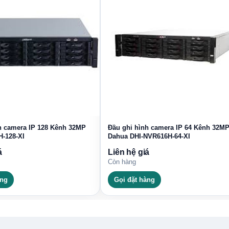
h camera IP 128 Kênh 32MP
Đầu ghi hình camera IP 64 Kênh 32M
-128-XI
Dahua DHI-NVR616H-64-XI
á
Liên hệ giá
Còn hàng
àng
Gọi đặt hàng
 AHD, Analog và IP.