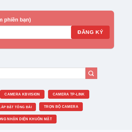
m phiền bạn)
CAMERA KBVISION
CAMERA TP-LINK
TRỌN BỘ CAMERA
LẮP ĐẶT TỔNG ĐÀI
NG NHẬN DIỆN KHUÔN MẶT