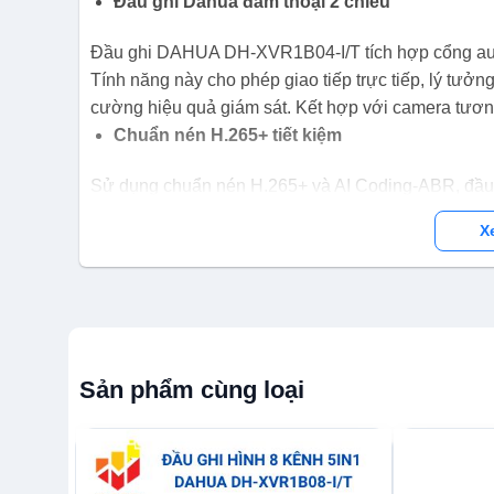
Đầu ghi Dahua đàm thoại 2 chiều
Đầu ghi DAHUA DH-XVR1B04-I/T tích hợp cổng audi
Tính năng này cho phép giao tiếp trực tiếp, lý tưở
cường hiệu quả giám sát. Kết hợp với camera tương
Chuẩn nén H.265+ tiết kiệm
Sử dụng chuẩn nén H.265+ và AI Coding-ABR, đầu
lưu trữ mà vẫn giữ chất lượng hình ảnh. Hỗ trợ ổ 
X
giúp tiết kiệm chi phí cho hệ thống nhiều camera.
Tích hợp thông minh, dễ sử dụng
Hỗ trợ chuẩn Onvif 16.12, đầu ghi tương thích với
mềm SmartPSS Lite, DMSS giúp quản lý dễ dàng trên
nối đồng thời. Tên miền miễn phí SmartDDNS.TV đảm
Sản phẩm cùng loại
Thông số kỹ thuật đầu ghi hình HDCVI
XVR1B04-I/T