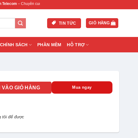
– Chuyên cung cấp thiết bị mạng & camera chính hãng, bảo hành , hỗ trợ nhanh.
GIỎ HÀNG
TIN TỨC
CHÍNH SÁCH
PHẦN MỀM
HỖ TRỢ
B04-I/T số lượng
 VÀO GIỎ HÀNG
Mua ngay
 tôi để được