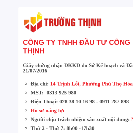
Công suất: <7W
Kích thước: 197.0 mm × 204.3 mm × 41.5 mm
Trọng lượng: 0.54 kg
CÔNG TY TNHH ĐẦU TƯ CÔNG
THỊNH
Giấy chứng nhận ĐKKD do Sở Kế hoạch và Đầ
21/07/2016
Địa chỉ:
14 Trịnh Lỗi, Phường Phú Thọ Hò
MST: 0313 925 980
Điện Thoại: 028 38 10 16 98 - 0911 287 898
Hồ sơ năng lực
Người chịu trách nhiệm sản xuất nội dung:
Thứ 2 - Thứ 7: 8h00 -17h30