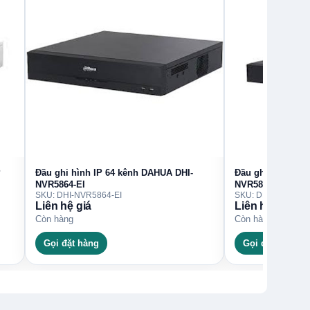
P
Đầu ghi hình IP 64 kênh DAHUA DHI-
Đầu ghi hình IP 
NVR5864-EI
NVR5832-EI
SKU: DHI-NVR5864-EI
SKU: DHI-NVR5832
Liên hệ giá
Liên hệ giá
Còn hàng
Còn hàng
Gọi đặt hàng
Gọi đặt hàng