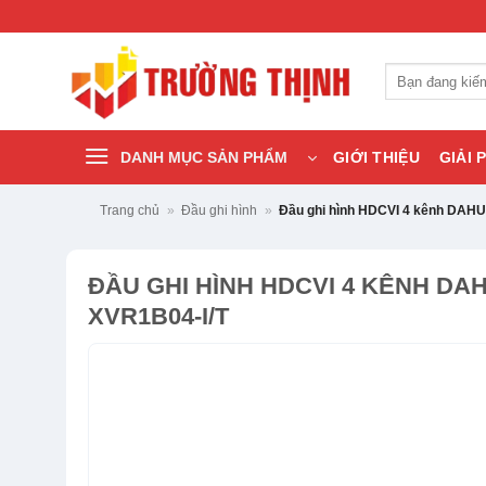
Bỏ
qua
nội
Tìm
dung
kiếm:
DANH MỤC SẢN PHẨM
GIỚI THIỆU
GIẢI 
Trang chủ
»
Đầu ghi hình
»
Đầu ghi hình HDCVI 4 kênh DAH
ĐẦU GHI HÌNH HDCVI 4 KÊNH DA
XVR1B04-I/T