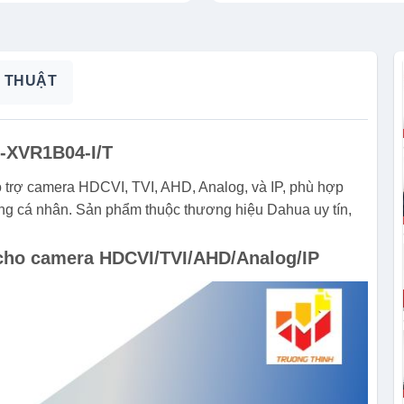
 THUẬT
-XVR1B04-I/T
trợ camera HDCVI, TVI, AHD, Analog, và IP, phù hợp
ng cá nhân. Sản phẩm thuộc thương hiệu Dahua uy tín,
 cho camera HDCVI/TVI/AHD/Analog/IP