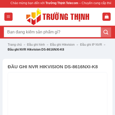
Bỏ
o mừng bạn đến với
Trường Thịnh Telecom
– Chuyên cung cấp thiết bị mạng & ca
qua
nội
dung
Tìm
kiếm:
Trang chủ
»
Đầu ghi hình
»
Đầu ghi Hikvision
»
Đầu ghi IP NVR
»
Đầu ghi NVR Hikvision DS-8616NXI-K8
ĐẦU GHI NVR HIKVISION DS-8616NXI-K8