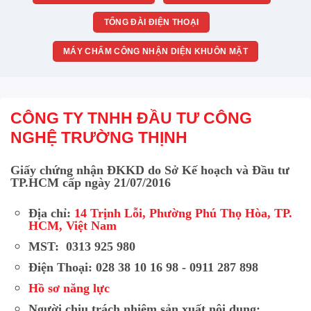
TỔNG ĐÀI ĐIỆN THOẠI
MÁY CHẤM CÔNG NHẬN DIỆN KHUÔN MẶT
CÔNG TY TNHH ĐẦU TƯ CÔNG
NGHỆ TRƯỜNG THỊNH
Giấy chứng nhận ĐKKD do Sở Kế hoạch và Đầu tư
TP.HCM cấp ngày 21/07/2016
Địa chỉ:
14 Trịnh Lỗi, Phường Phú Thọ Hòa, TP.
HCM, Việt Nam
MST: 0313 925 980
Điện Thoại: 028 38 10 16 98 - 0911 287 898
Hồ sơ năng lực
Người chịu trách nhiệm sản xuất nội dung: