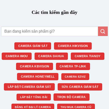
Các tìm kiếm gần đây
Tìm
kiếm:
CAMERA GIÁM SÁT
CAMERA HIKVISION
CAMERA IMOU
CAMERA DAHUA
CAMERA TIANDY
CAMERA KBVISION
CAMERA TP-LINK
CAMERA HONEYWELL
CAMERA EZVIZ
LẮP ĐẶT CAMERA GIÁM SÁT
SỬA CAMERA GIÁM SÁT
TRỌN BỘ CAMERA
LẮP ĐẶT TỔNG ĐÀI
ĐĂNG KÝ ĐẠI LÝ CAMERA
THU MUA CAMERA CŨ