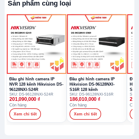
Sản phẩm cùng loại
Đầu ghi hình camera IP
Đầu ghi hình camera IP
Đầu 
NVR 128 kênh Hikvision DS-
Hikvision DS-96128NXI-
Hikv
96128NXI-S24R
S16R 128 kênh
S16R
SKU: DS-96128NXI-S24R
SKU: DS-96128NXI-S16R
SKU:
201,090,000
₫
186,010,000
₫
227
Còn hàng
Còn hàng
Còn 
Xem chi tiết
Xem chi tiết
Xe