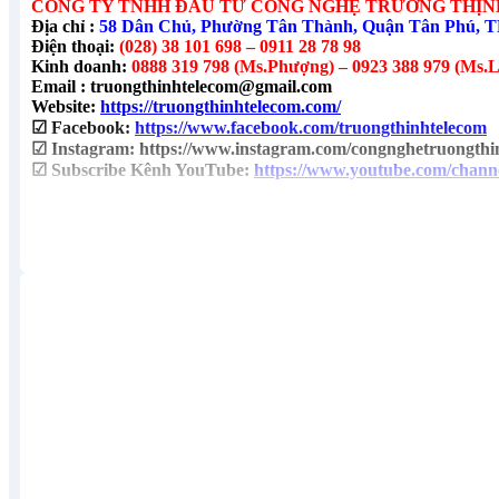
CÔNG TY TNHH ĐẦU TƯ CÔNG NGHỆ TRƯỜNG THỊN
Địa chỉ :
58 Dân Chủ, Phường Tân Thành, Quận Tân Phú, T
Điện thoại:
(028) 38 101 698 – 0911 28 78 98
Kinh doanh:
0888 319 798 (Ms.Phượng) – 0923 388 979 (Ms.L
Email : truongthinhtelecom@gmail.com
Website:
https://truongthinhtelecom.com/
☑ Facebook:
https://www.facebook.com/truongthinhtelecom
☑ Instagram: https://www.instagram.com/congnghetruongthi
☑ Subscribe Kênh YouTube:
https://www.youtube.com/ch