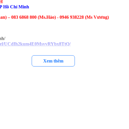
H
P Hồ Chí Minh
an) – 083 6868 800 (Ms.Hảo) - 0946 938228 (Ms Vương)
nh/
annel/UCdIh2kum4E0MsvvRYbx8TtQ/
Xem thêm