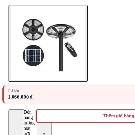
Giá bán
1.066.000 ₫
Đèn
Thêm giỏ hàng
năng
lượng
mặt
trời