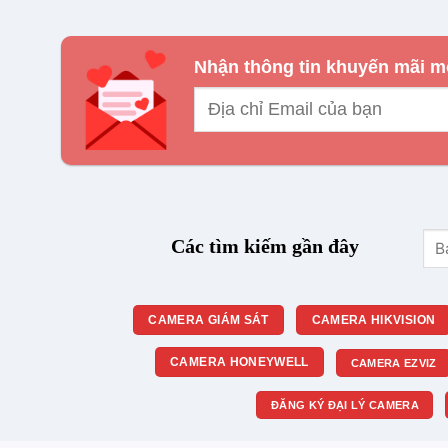
Nhận thông tin khuyến mãi m
Tìm
Các tìm kiếm gần đây
kiế
CAMERA GIÁM SÁT
CAMERA HIKVISION
CAMERA HONEYWELL
CAMERA EZVIZ
ĐĂNG KÝ ĐẠI LÝ CAMERA