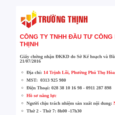
Độ phân giải 2Mp cảm biến CMOS, 25/30fps@
Chống ngược sáng DWDR, Chế độ Ngày Đêm ICR
trắng AWB, Tự động bù tín hiệu ảnh AGC, bù s
Hỗ trợ chuyển đổi CVI/CVBS/AHD/TVI
CÔNG TY TNHH ĐẦU TƯ CÔNG
Độ nhạy sáng 0.01 lux@F2.0
THỊNH
Ống kính 3.6mm, 2.8mm
Hoạt động từ -40°C ~ +60°C
Giấy chứng nhận ĐKKD do Sở Kế hoạch và Đầ
21/07/2016
Tích hợp Mic và loa. Hỗ trợ đàm thoại 2 chiều
Địa chỉ:
14 Trịnh Lỗi, Phường Phú Thọ Hò
Khoảng cách chiếu sáng 40m
MST: 0313 925 980
Nguồn 12VDC
Điện Thoại: 028 38 10 16 98 - 0911 287 898
Chuẩn chống nước IP67
Hồ sơ năng lực
Chất liệu: Kim loại + nhựa
Người chịu trách nhiệm sản xuất nội dung:
Thứ 2 - Thứ 7: 8h00 -17h30