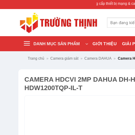
Bỏ
đến với
Trường Thịnh Telecom
– Chuyên cung cấp thiết bị mạng & camera chính h
qua
nội
Tìm
dung
kiếm:
DANH MỤC SẢN PHẨM
GIỚI THIỆU
GIẢI 
Trang chủ
»
Camera giám sát
»
Camera DAHUA
»
Camera 
CAMERA HDCVI 2MP DAHUA DH-H
HDW1200TQP-IL-T