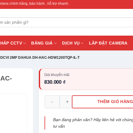
ãng, bảo hành , hỗ trợ nhanh.
PHÁP CCTV
BẢNG GIÁ
DỊCH VỤ
LẮP ĐẶT CAMERA
HDCVI 2MP DAHUA DH-HAC-HDW1200TQP-IL-T
Giá khuyến mãi
AC-
830.000 ₫
Camera HDCVI 2MP DAHUA DH-HAC-HDW120
THÊM GIỎ HÀN
Bạn đang phân vân? Hãy liên hệ với chúng
tư vấn