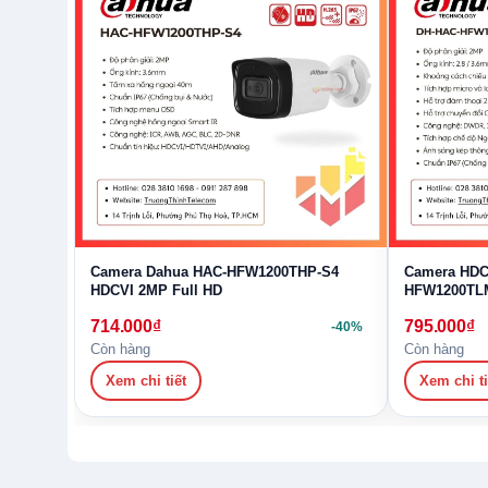
lâu dài. Thiết kế dome gọn gàng, dễ lắp đặt.
Thông số kỹ thuật camera HDCVI 2M
T
Camera Dahua HAC-HFW1200THP-S4
Camera HDC
HDCVI 2MP Full HD
HFW1200TLM
714.000
₫
795.000
₫
-40%
Còn hàng
Còn hàng
Xem chi tiết
Xem chi ti