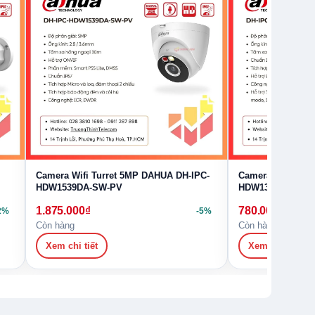
Camera Wifi Turret 5MP DAHUA DH-IPC-
Camera Wifi Tur
HDW1539DA-SW-PV
HDW1339DA-SW-
1.875.000
₫
780.000
₫
2%
-5%
Còn hàng
Còn hàng
Xem chi tiết
Xem chi tiết