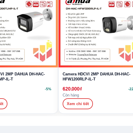
P bán cầu Dahua DH-HAC-HDW1200TQP-IL-
VI 2MP DAHUA DH-HAC-
Camera HDCVI 2MP DAHUA DH-HAC-
P-IL-T
HFW1200RLP-IL-T
620.000
₫
-5%
-2
Còn hàng
ết
Xem chi tiết