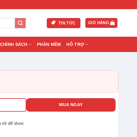
GIỎ HÀNG
TIN TỨC
CHÍNH SÁCH
PHẦN MỀM
HỖ TRỢ
0TQP-IL-T số lượng
G
MUA NGAY
 tôi để được