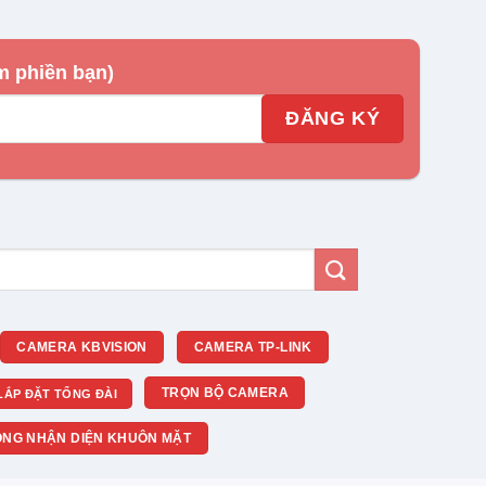
m phiền bạn)
CAMERA KBVISION
CAMERA TP-LINK
TRỌN BỘ CAMERA
LẮP ĐẶT TỔNG ĐÀI
NG NHẬN DIỆN KHUÔN MẶT