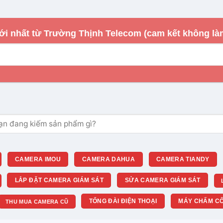
ới nhất từ Trường Thịnh Telecom (cam kết không là
m:
CAMERA IMOU
CAMERA DAHUA
CAMERA TIANDY
LẮP ĐẶT CAMERA GIÁM SÁT
SỬA CAMERA GIÁM SÁT
TỔNG ĐÀI ĐIỆN THOẠI
MÁY CHẤM CÔ
THU MUA CAMERA CŨ