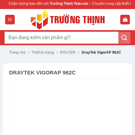
Bỏ
ng bạn đến với
Trường Thịnh Telecom
– Chuyên cung cấp thiết bị mạng & camera 
qua
nội
dung
Tìm
kiếm:
Trang chủ
»
Thiết bị mạng
»
ROUTER
»
DrayTek VigorAP 962C
DRAYTEK VIGORAP 962C