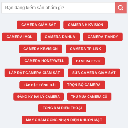
Tìm
kiếm:
CAMERA GIÁM SÁT
CAMERA HIKVISION
CAMERA IMOU
CAMERA DAHUA
CAMERA TIANDY
CAMERA KBVISION
CAMERA TP-LINK
CAMERA HONEYWELL
CAMERA EZVIZ
LẮP ĐẶT CAMERA GIÁM SÁT
SỬA CAMERA GIÁM SÁT
TRỌN BỘ CAMERA
LẮP ĐẶT TỔNG ĐÀI
ĐĂNG KÝ ĐẠI LÝ CAMERA
THU MUA CAMERA CŨ
TỔNG ĐÀI ĐIỆN THOẠI
MÁY CHẤM CÔNG NHẬN DIỆN KHUÔN MẶT