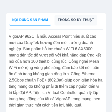
NỘI DUNG SẢN PHẨM
THÔNG SỐ KỸ THUẬT
VigorAP 962C là mẫu Access Point hiệu suất cao
mới của DrayTek hướng đến môi trường doanh
nghiệp. Sản phẩm hỗ trợ chuẩn WiFi 6 AX3000
mang đến tốc độ vượt trội với khả năng đáp ứng kết
nối của hơn 100 thiết bị cùng lúc. Công nghệ Mesh
WiFi mở rộng vùng phủ sóng, đảm bảo kết nối luôn
ổn định trong không gian rộng lớn. Cổng Ethernet
2.5Gbps chuẩn PoE+ (802.3at) giúp đơn giản hóa hạ
tầng mạng do không phải đi thêm cáp nguồn đến vị
trí lắp đặt AP. Tiện ích Virtual Controller quản lý tập
trung hoạt động của tất cả VigorAP trong mạng theo
thời gian thực một cách tiện lợi, hiệu quả.