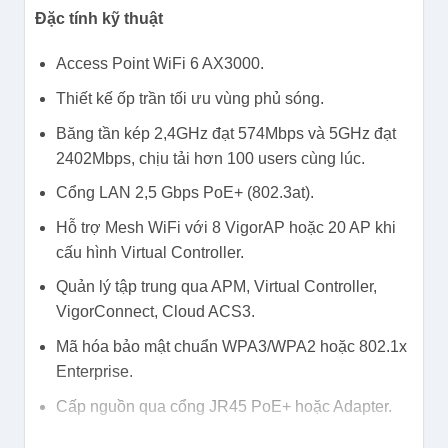
Đặc tính kỹ thuật
Access Point WiFi 6 AX3000.
Thiết kế ốp trần tối ưu vùng phủ sóng.
Băng tần kép 2,4GHz đạt 574Mbps và 5GHz đạt
2402Mbps, chịu tải hơn 100 users cùng lúc.
Cổng LAN 2,5 Gbps PoE+ (802.3at).
Hỗ trợ Mesh WiFi với 8 VigorAP hoặc 20 AP khi
cấu hình Virtual Controller.
Quản lý tập trung qua APM, Virtual Controller,
VigorConnect, Cloud ACS3.
Mã hóa bảo mật chuẩn WPA3/WPA2 hoặc 802.1x
Enterprise.
Cấp nguồn qua cổng JR45 PoE+ hoặc Adapter.