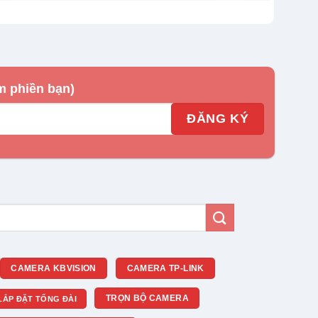
m phiền bạn)
CAMERA KBVISION
CAMERA TP-LINK
TRỌN BỘ CAMERA
LẮP ĐẶT TỔNG ĐÀI