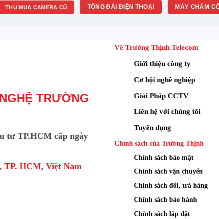
TỔNG ĐÀI ĐIỆN THOẠI
MÁY CHẤM CÔ
THU MUA CAMERA CŨ
Về Trường Thịnh Telecom
Giới thiệu công ty
Cơ hội nghề nghiệp
Giải Pháp CCTV
 NGHỆ TRƯỜNG
Liên hệ với chúng tôi
Tuyển dụng
u tư TP.HCM cấp ngày
Chính sách của Trường Thịnh
oa và đèn chớp của DS-2CD1043G2-LIUF/SL
Chính sách bảo mật
a, TP. HCM, Việt Nam
Chính sách vận chuyển
 2.0 của Hikvision DS-
Chính sách đổi, trả hàng
Chính sách bảo hành
Chính sách lắp đặt
on Detection 2.0 của Camera Hikvision DS-2CD1043G2-