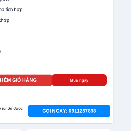
oa tích hợp
 chớp
7
-LIUF/SL đàm thoại 2 chiều số lượng
THÊM GIỎ HÀNG
Mua ngay
 tôi để được
GỌI NGAY: 0911287898