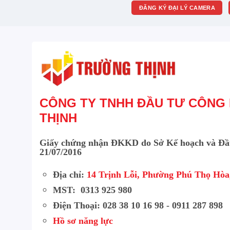
ĐĂNG KÝ ĐẠI LÝ CAMERA
CÔNG TY TNHH ĐẦU TƯ CÔNG
THỊNH
Giấy chứng nhận ĐKKD do Sở Kế hoạch và Đầ
21/07/2016
Khả năng báo động chủ động với l
Địa chỉ:
14 Trịnh Lỗi, Phường Phú Thọ Hò
Phân tích AI Motion Detection
MST: 0313 925 980
2CD1043G2-LIUF/SL
Điện Thoại: 028 38 10 16 98 - 0911 287 898
Hồ sơ năng lực
Trí tuệ nhân tạo AI tích hợp trong công nghệ Moti