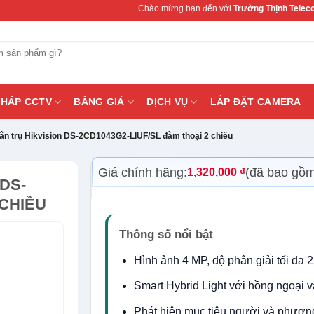
Chào mừng bạn đến với
Trường Thịnh Telecom
– Chuyên 
PHÁP CCTV
BẢNG GIÁ
DỊCH VỤ
LẮP ĐẶT CAMERA
ân trụ Hikvision DS-2CD1043G2-LIUF/SL đàm thoại 2 chiều
Giá chính hãng:
(đã bao gồ
1,320,000
₫
DS-
 CHIỀU
Thông số nổi bật
Hình ảnh 4 MP, độ phân giải tối đa 
Smart Hybrid Light với hồng ngoại 
Phát hiện mục tiêu người và phương