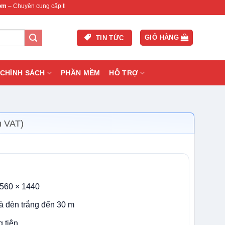
cung cấp thiết bị mạng & camera chính hãng, bảo hành , hỗ trợ nhanh.
GIỎ HÀNG
TIN TỨC
CHÍNH SÁCH
PHẦN MỀM
HỖ TRỢ
m VAT)
2560 × 1440
và đèn trắng đến 30 m
 tiện