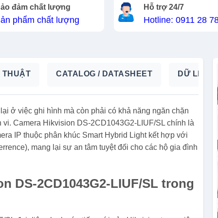
ảo đảm chất lượng
Hỗ trợ 24/7
ản phẩm chất lượng
Hotline: 0911 28 7
 THUẬT
CATALOG / DATASHEET
DỮ LIỆU 
lại ở việc ghi hình mà còn phải có khả năng ngăn chặn
nh vi. Camera Hikvision DS-2CD1043G2-LIUF/SL chính là
mera IP thuộc phân khúc Smart Hybrid Light kết hợp với
rrence), mang lại sự an tâm tuyệt đối cho các hộ gia đình
ion DS-2CD1043G2-LIUF/SL trong