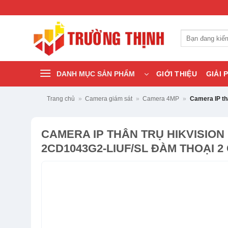
Bỏ
qua
nội
Tìm
dung
kiếm:
DANH MỤC SẢN PHẨM
GIỚI THIỆU
GIẢI 
Trang chủ
»
Camera giám sát
»
Camera 4MP
»
Camera IP th
CAMERA IP THÂN TRỤ HIKVISION 
2CD1043G2-LIUF/SL ĐÀM THOẠI 2