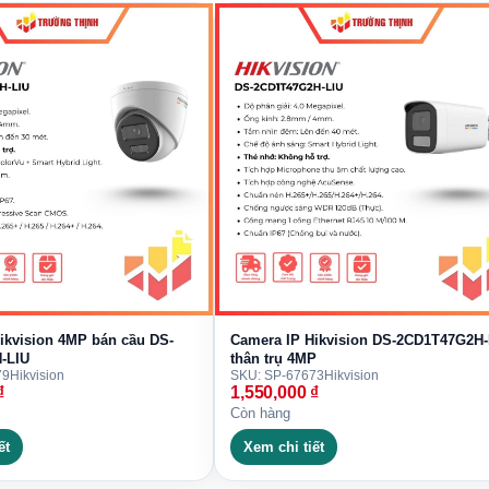
n DS-2CD1043G2-LIUF/SL là sự kết hợp thông minh giữa
Light). Điểm đặc biệt của công nghệ này là khả năng linh
o bối cảnh môi trường và sự kiện đang diễn ra.
chế độ hồng ngoại bí mật trong điều kiện không có sự cố
hàng xóm. Tuy nhiên, ngay khi phát hiện có sự xuất hiện
c kích hoạt ánh sáng trắng để ghi lại hình ảnh có màu
 biển số xe một cách chính xác nhất. Đây là tính năng
này trong phân khúc giám sát thông minh.
với loa và đèn chớp của DS-
ikvision 4MP bán cầu DS-
Camera IP Hikvision DS-2CD1T47G2H-
-LIU
thân trụ 4MP
79
Hikvision
SKU: SP-67673
Hikvision
₫
1,550,000
₫
 giám sát
Hikvision DS-2CD1043G2-LIUF/SL chính là
Còn hàng
 báo về điện thoại một cách thụ động, chiếc camera này
ết
Xem chi tiết
i hiện trường.