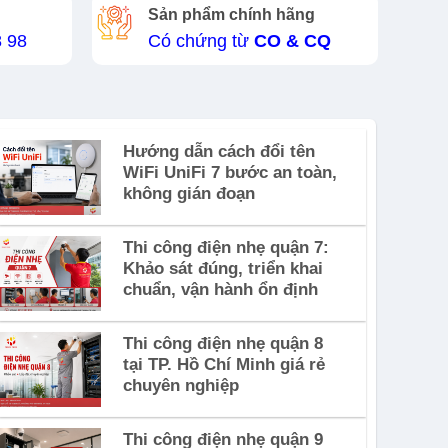
Sản phẩm chính hãng
8 98
Có chứng từ
CO & CQ
Hướng dẫn cách đổi tên
DỰ ÁN
WiFi UniFi 7 bước an toàn,
không gián đoạn
Thi công điện nhẹ quận 7:
Khảo sát đúng, triển khai
chuẩn, vận hành ổn định
Thi công điện nhẹ quận 8
tại TP. Hồ Chí Minh giá rẻ
chuyên nghiệp
Thi công điện nhẹ quận 9