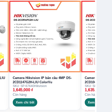
LIU
Camera Hikvision IP bán cầu 4MP DS-
Camera Hikvision
2CD1147G2H-LIU ColorVu
2CD1047G2H-LIU 
SKU: SP-67640
Hikvision
SKU: SP-67631
Hikv
1,645,000
₫
1,635,000
₫
Còn hàng
Còn hàng
Xem chi tiết
Xem chi tiết