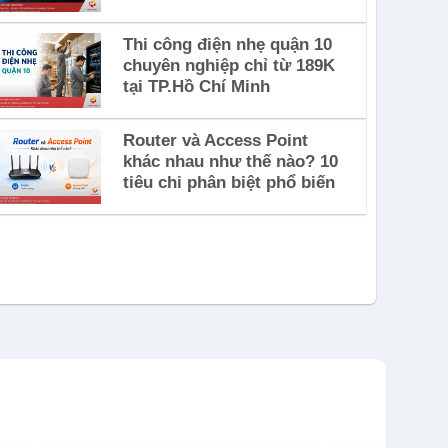
Thi công điện nhẹ quận 10
chuyên nghiệp chỉ từ 189K
tại TP.Hồ Chí Minh
Router và Access Point
khác nhau như thế nào? 10
tiêu chi phân biệt phổ biến