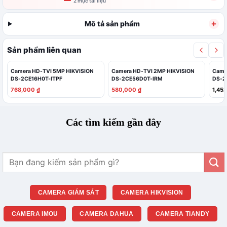
2 mục tài liệu
microSD/microSDHC/microSDXC tối đa 512 GB. Nguồn cấp linh hoạt 12
VDC hoặc PoE IEEE 802.3af giúp thuận tiện triển khai tại nhà ở, cửa hàng,
quầy thu ngân và văn phòng nhỏ.
Mô tả sản phẩm
Sản phẩm liên quan
Camera HD-TVI 5MP HIKVISION
Camera HD-TVI 2MP HIKVISION
Came
DS-2CE16H0T-ITPF
DS-2CE56D0T-IRM
DS-2
Giá
Giá
Giá
Giá
768,000
₫
580,000
₫
1,45
gốc
hiện
gốc
hiện
là:
tại
là:
tại
1,280,000 ₫.
là:
1,160,000 ₫.
là:
Các tìm kiếm gần đây
768,000 ₫.
580,000 ₫.
Tìm
kiếm:
CAMERA GIÁM SÁT
CAMERA HIKVISION
CAMERA IMOU
CAMERA DAHUA
CAMERA TIANDY