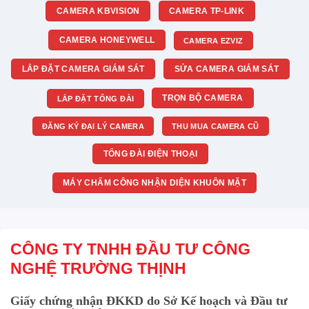
CAMERA KBVISION
CAMERA TP-LINK
CAMERA HONEYWELL
CAMERA EZVIZ
LẮP ĐẶT CAMERA GIÁM SÁT
SỬA CAMERA GIÁM SÁT
TRỌN BỘ CAMERA
LẮP ĐẶT TỔNG ĐÀI
ĐĂNG KÝ ĐẠI LÝ CAMERA
THU MUA CAMERA CŨ
TỔNG ĐÀI ĐIỆN THOẠI
MÁY CHẤM CÔNG NHẬN DIỆN KHUÔN MẶT
CÔNG TY TNHH ĐẦU TƯ CÔNG
NGHỆ TRƯỜNG THỊNH
Giấy chứng nhận ĐKKD do Sở Kế hoạch và Đầu tư