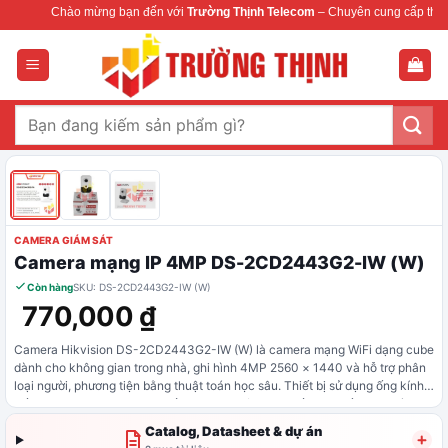
Bỏ
Chào mừng bạn đến với
Trường Thịnh Telecom
– Chuyên cung cấp thiết bị m
qua
nội
dung
Tìm
kiếm:
CAMERA GIÁM SÁT
Camera mạng IP 4MP DS-2CD2443G2-IW (W)
Còn hàng
SKU: DS-2CD2443G2-IW (W)
770,000
₫
Camera Hikvision DS-2CD2443G2-IW (W) là camera mạng WiFi dạng cube
dành cho không gian trong nhà, ghi hình 4MP 2560 × 1440 và hỗ trợ phân
loại người, phương tiện bằng thuật toán học sâu. Thiết bị sử dụng ống kính
cố định 2.8 mm hoặc 4 mm, hồng ngoại thông minh tầm xa đến 10 m và
Camera tích hợp micro, loa cho đàm thoại hai chiều; kết nối WiFi 2.4 GHz
Digital WDR để duy trì hình ảnh rõ hơn khi chênh sáng.
Catalog, Datasheet & dự án
chuẩn 802.11b/g/n hoặc cổng mạng RJ45 10/100 Mbps. Khe thẻ nhớ hỗ trợ