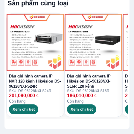
Sản phẩm cùng loại
Đầu ghi hình camera IP
Đầu ghi hình camera IP
Đầu 
NVR 128 kênh Hikvision DS-
Hikvision DS-96128NXI-
Hikv
96128NXI-S24R
S16R 128 kênh
S16R
SKU: DS-96128NXI-S24R
SKU: DS-96128NXI-S16R
SKU:
201,090,000
₫
186,010,000
₫
227
Còn hàng
Còn hàng
Còn 
Xem chi tiết
Xem chi tiết
Xe