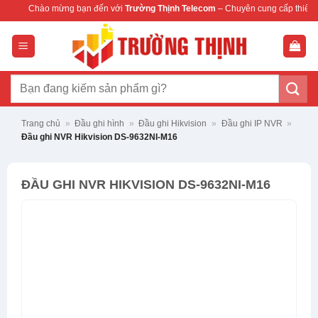
Bỏ
ừng bạn đến với
Trường Thịnh Telecom
– Chuyên cung cấp thiết bị mạng & camer
qua
nội
dung
Tìm
kiếm:
Trang chủ
»
Đầu ghi hình
»
Đầu ghi Hikvision
»
Đầu ghi IP NVR
»
Đầu ghi NVR Hikvision DS-9632NI-M16
ĐẦU GHI NVR HIKVISION DS-9632NI-M16