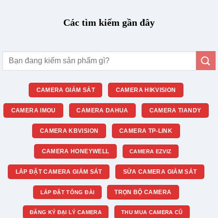
Các tìm kiếm gần đây
Tìm
kiếm:
CAMERA GIÁM SÁT
CAMERA HIKVISION
CAMERA IMOU
CAMERA DAHUA
CAMERA TIANDY
CAMERA KBVISION
CAMERA TP-LINK
CAMERA HONEYWELL
CAMERA EZVIZ
LẮP ĐẶT CAMERA GIÁM SÁT
SỬA CAMERA GIÁM SÁT
TRỌN BỘ CAMERA
LẮP ĐẶT TỔNG ĐÀI
ĐĂNG KÝ ĐẠI LÝ CAMERA
THU MUA CAMERA CŨ