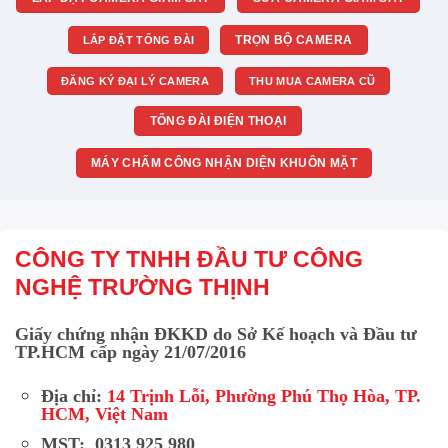
TRỌN BỘ CAMERA
LẮP ĐẶT TỔNG ĐÀI
ĐĂNG KÝ ĐẠI LÝ CAMERA
THU MUA CAMERA CŨ
TỔNG ĐÀI ĐIỆN THOẠI
MÁY CHẤM CÔNG NHẬN DIỆN KHUÔN MẶT
CÔNG TY TNHH ĐẦU TƯ CÔNG
NGHỆ TRƯỜNG THỊNH
Giấy chứng nhận ĐKKD do Sở Kế hoạch và Đầu tư
TP.HCM cấp ngày 21/07/2016
Địa chỉ:
14 Trịnh Lỗi, Phường Phú Thọ Hòa, TP.
HCM, Việt Nam
MST: 0313 925 980