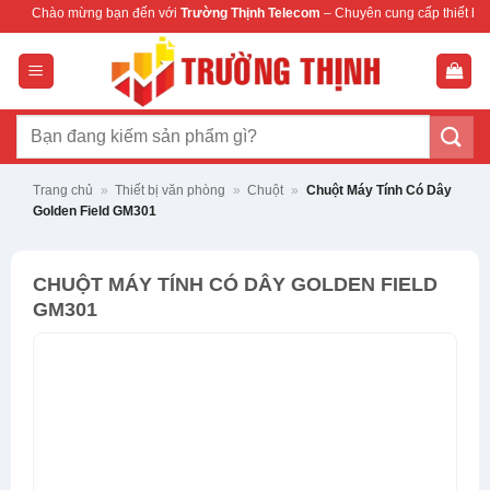
Bỏ
g bạn đến với
Trường Thịnh Telecom
– Chuyên cung cấp thiết bị mạng & camera 
qua
nội
dung
Tìm
kiếm:
Trang chủ
»
Thiết bị văn phòng
»
Chuột
»
Chuột Máy Tính Có Dây
Golden Field GM301
CHUỘT MÁY TÍNH CÓ DÂY GOLDEN FIELD
GM301