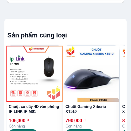
Sản phẩm cùng loại
Chuột có dây 4D văn phòng
Chuột Gaming Xiberia
Chuộ
IP-LINK IP-M01
XT510
XT60
106,000
₫
790,000
₫
890
Còn hàng
Còn hàng
Còn 