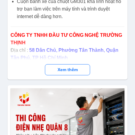
Cuộn bánh xe của chuột GM301 khá linh hoạt hỗ
trợ bạn làm việc trên máy tính và trình duyệt
internet dễ dàng hơn.
CÔNG TY TNHH ĐẦU TƯ CÔNG NGHỆ TRƯỜNG
THỊNH
Địa chỉ :
58 Dân Chủ, Phường Tân Thành, Quận
Tân Phú, TP Hồ Chí Minh
Điện thoại:
(028) 38 101 698 – 0911 28 78 98
Xem thêm
Kinh doanh:
0888 319 798 (Ms.Phượng) – 0923 388
979 (Ms.Thủy) – 083 6868 800 (Ms.Hảo) - 0946 938
228 (Ms Vương) – 0917 392 283 (Ms.Nhàn)
Email : truongthinhtelecom@gmail.com
Website:
https://truongthinhtelecom.com/
☑ Facebook:
https://www.facebook.com/truongthinhtelec
☑ Instagram:
https://www.instagram.com/congnghetruongthinh/
☑ Subscribe Kênh YouTube: