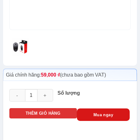
Giá chính hãng:
59,000
₫
(chưa bao gồm VAT)
Chuột Máy Tính Có Dây Golden Field GM301 số lượng
Số lượng
THÊM GIỎ HÀNG
Mua ngay