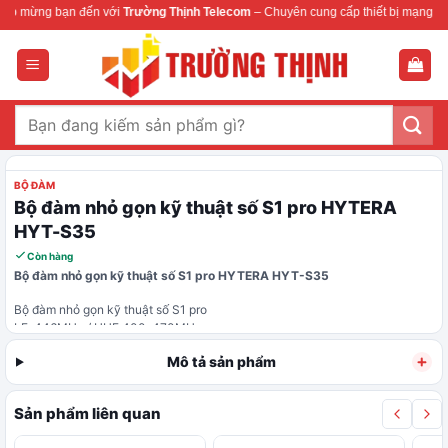
Bỏ
 mừng bạn đến với
Trường Thịnh Telecom
– Chuyên cung cấp thiết bị mạng & ca
qua
nội
dung
Tìm
kiếm:
BỘ ĐÀM
Bộ đàm nhỏ gọn kỹ thuật số S1 pro HYTERA
HYT-S35
Còn hàng
Bộ đàm nhỏ gọn kỹ thuật số S1 pro HYTERA HYT-S35
Bộ đàm nhỏ gọn kỹ thuật số S1 pro
LF: 446MHz / UHF:400-470MHz
Mô tả sản phẩm
Hotline: 0911 28 78 98
Sản phẩm liên quan