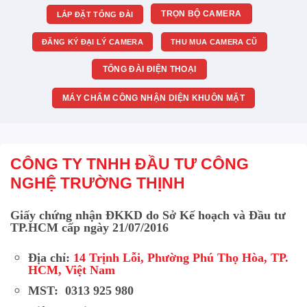
TRỌN BỘ CAMERA
LẮP ĐẶT TỔNG ĐÀI
ĐĂNG KÝ ĐẠI LÝ CAMERA
THU MUA CAMERA CŨ
TỔNG ĐÀI ĐIỆN THOẠI
MÁY CHẤM CÔNG NHẬN DIỆN KHUÔN MẶT
CÔNG TY TNHH ĐẦU TƯ CÔNG
NGHỆ TRƯỜNG THỊNH
Giấy chứng nhận ĐKKD do Sở Kế hoạch và Đầu tư
TP.HCM cấp ngày 21/07/2016
Địa chỉ:
14 Trịnh Lỗi, Phường Phú Thọ Hòa, TP.
HCM, Việt Nam
MST: 0313 925 980