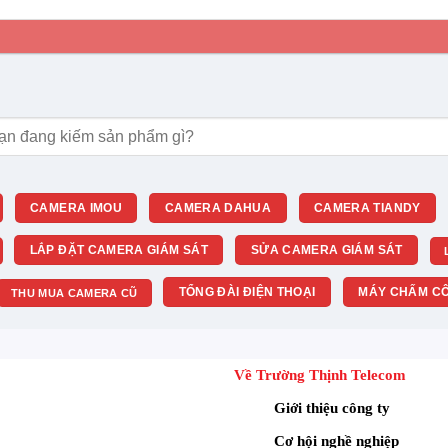
m:
CAMERA IMOU
CAMERA DAHUA
CAMERA TIANDY
LẮP ĐẶT CAMERA GIÁM SÁT
SỬA CAMERA GIÁM SÁT
TỔNG ĐÀI ĐIỆN THOẠI
MÁY CHẤM CÔ
THU MUA CAMERA CŨ
Về Trường Thịnh Telecom
Giới thiệu công ty
Cơ hội nghề nghiệp