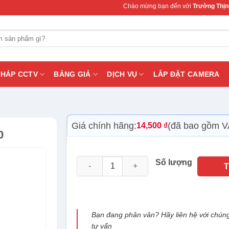
Chào mừng bạn đến với
Trường Thịnh Tele
PHÁP CCTV
BẢNG GIÁ
DỊCH VỤ
LẮP ĐẶT CAMERA
Giá chính hãng:
(đã bao gồm V
14,500
₫
0
Khớp nối trơn Sino D60 E242/60 số lượng
Số lượng
Bạn đang phân vân? Hãy liên hệ với chúng
tư vấn