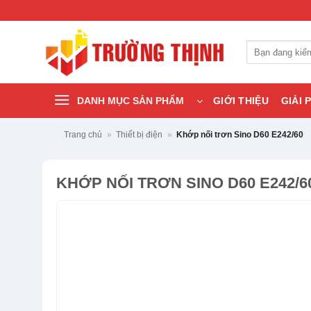
Bỏ
qua
nội
Tìm
dung
kiếm:
DANH MỤC SẢN PHẨM
GIỚI THIỆU
GIẢI 
Trang chủ
»
Thiết bị điện
»
Khớp nối trơn Sino D60 E242/60
KHỚP NỐI TRƠN SINO D60 E242/6