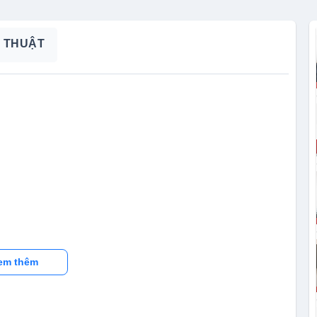
 THUẬT
em thêm