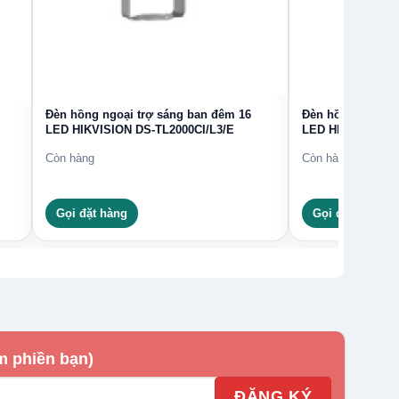
Đèn hồng ngoại trợ sáng ban đêm 16
Đèn hồng ngoại t
LED HIKVISION DS-TL2000CI/L3/E
LED HIKVISION D
Còn hàng
Còn hàng
Gọi đặt hàng
Gọi đặt hàng
m phiền bạn)