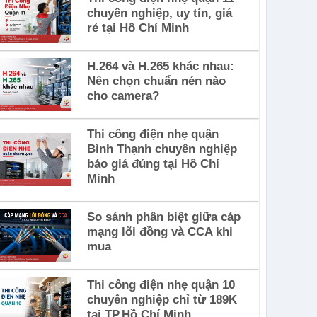
chuyên nghiệp, uy tín, giá
rẻ tại Hồ Chí Minh
H.264 và H.265 khác nhau:
Nên chọn chuẩn nén nào
cho camera?
Thi công điện nhẹ quận
Bình Thạnh chuyên nghiệp
báo giá đúng tại Hồ Chí
Minh
So sánh phân biệt giữa cáp
mạng lõi đồng và CCA khi
mua
Thi công điện nhẹ quận 10
chuyên nghiệp chỉ từ 189K
tại TP.Hồ Chí Minh