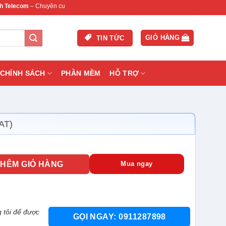
com
– Chuyên cung cấp thiết bị mạng & camera chính hãng, bảo hành , hỗ trợ nhan
GIỎ HÀNG
TIN TỨC
CHÍNH SÁCH
PHẦN MỀM
HỖ TRỢ
AT)
THÊM GIỎ HÀNG
Mua ngay
 tôi để được
GỌI NGAY: 0911287898