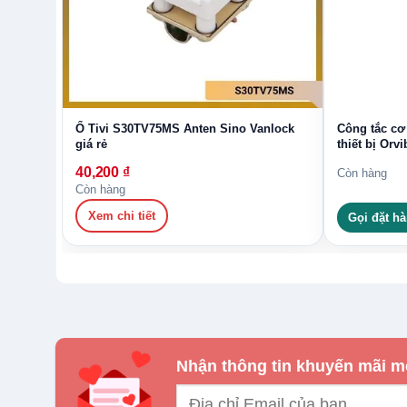
Ổ Tivi S30TV75MS Anten Sino Vanlock
Công tắc cơ
giá rẻ
thiết bị Or
40,200
₫
Còn hàng
Còn hàng
Xem chi tiết
Gọi đặt h
Nhận thông tin khuyến mãi m