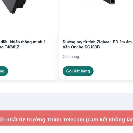
 điều khiển thông minh 1
Đường ray từ tính Zigbee LED 2m âm
vibo T40W1Z
trần Orvibo DG10DB
Còn hàng
àng
Gọi đặt hàng
ới nhất từ Trường Thịnh Telecom (cam kết không là