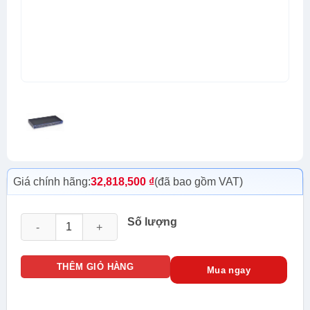
Giá chính hãng:
32,818,500
₫
(đã bao gồm VAT)
License mở rộng RG-LIC-WS-32 thêm 32 Aps quản lý và 64 Wa
Số lượng
THÊM GIỎ HÀNG
Mua ngay