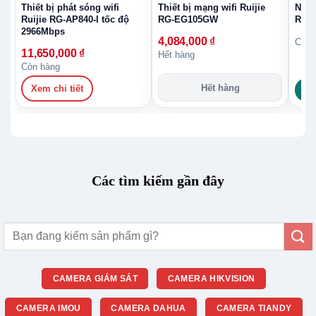
Thiết bị phát sóng wifi
Thiết bị mạng wifi Ruijie
Nguồ
Ruijie RG-AP840-I tốc độ
RG-EG105GW
RUIJ
2966Mbps
4,084,000
₫
Còn 
11,650,000
₫
Hết hàng
Còn hàng
Hết hàng
Xem chi tiết
Gọ
Các tìm kiếm gần đây
Tìm
kiếm:
CAMERA GIÁM SÁT
CAMERA HIKVISION
CAMERA IMOU
CAMERA DAHUA
CAMERA TIANDY