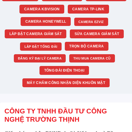
CAMERA KBVISION
CAMERA TP-LINK
CAMERA HONEYWELL
CAMERA EZVIZ
LẮP ĐẶT CAMERA GIÁM SÁT
SỬA CAMERA GIÁM SÁT
TRỌN BỘ CAMERA
LẮP ĐẶT TỔNG ĐÀI
ĐĂNG KÝ ĐẠI LÝ CAMERA
THU MUA CAMERA CŨ
TỔNG ĐÀI ĐIỆN THOẠI
MÁY CHẤM CÔNG NHẬN DIỆN KHUÔN MẶT
CÔNG TY TNHH ĐẦU TƯ CÔNG
NGHỆ TRƯỜNG THỊNH