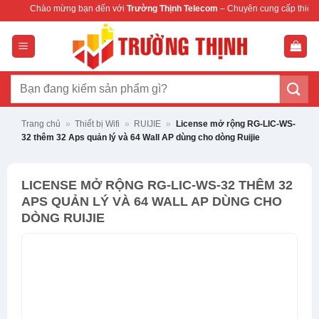
Bỏ
mừng bạn đến với
Trường Thịnh Telecom
– Chuyên cung cấp thiết bị mạng & came
qua
nội
dung
Tìm
kiếm:
Trang chủ
»
Thiết bị Wifi
»
RUIJIE
»
License mở rộng RG-LIC-WS-
32 thêm 32 Aps quản lý và 64 Wall AP dùng cho dòng Ruijie
LICENSE MỞ RỘNG RG-LIC-WS-32 THÊM 32
APS QUẢN LÝ VÀ 64 WALL AP DÙNG CHO
DÒNG RUIJIE