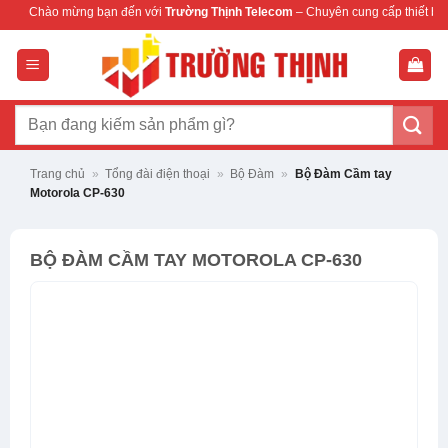
Bỏ
ng bạn đến với
Trường Thịnh Telecom
– Chuyên cung cấp thiết bị mạng & camera
qua
nội
dung
Tìm
kiếm:
Trang chủ
»
Tổng đài điện thoại
»
Bộ Đàm
»
Bộ Đàm Cầm tay
Motorola CP-630
BỘ ĐÀM CẦM TAY MOTOROLA CP-630