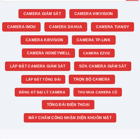
CAMERA GIÁM SÁT
CAMERA HIKVISION
CAMERA IMOU
CAMERA DAHUA
CAMERA TIANDY
CAMERA KBVISION
CAMERA TP-LINK
CAMERA HONEYWELL
CAMERA EZVIZ
LẮP ĐẶT CAMERA GIÁM SÁT
SỬA CAMERA GIÁM SÁT
TRỌN BỘ CAMERA
LẮP ĐẶT TỔNG ĐÀI
ĐĂNG KÝ ĐẠI LÝ CAMERA
THU MUA CAMERA CŨ
TỔNG ĐÀI ĐIỆN THOẠI
MÁY CHẤM CÔNG NHẬN DIỆN KHUÔN MẶT