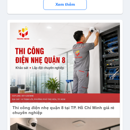
☑ Instagram:
Xem thêm
https://www.instagram.com/congnghetruongthinh/
☑ Subscribe Kênh YouTube:
https://www.youtube.com/channel/UCdIh2kum4E0MsvvRY
Thi công điện nhẹ quận 8 tại TP. Hồ Chí Minh giá rẻ
chuyên nghiệp