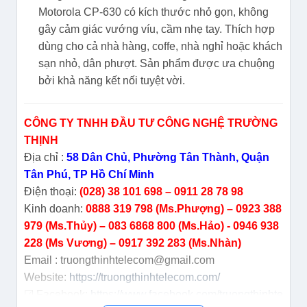
Motorola CP-630 có kích thước nhỏ gọn, không
gây cảm giác vướng víu, cầm nhẹ tay. Thích hợp
dùng cho cả nhà hàng, coffe, nhà nghỉ hoặc khách
sạn nhỏ, dân phượt. Sản phẩm được ưa chuộng
bởi khả năng kết nối tuyệt vời.
CÔNG TY TNHH ĐẦU TƯ CÔNG NGHỆ TRƯỜNG
THỊNH
Địa chỉ :
58 Dân Chủ, Phường Tân Thành, Quận
Tân Phú, TP Hồ Chí Minh
Điện thoại:
(028) 38 101 698 – 0911 28 78 98
Kinh doanh:
0888 319 798 (Ms.Phượng) – 0923 388
979 (Ms.Thủy) – 083 6868 800 (Ms.Hảo) - 0946 938
228 (Ms Vương) – 0917 392 283 (Ms.Nhàn)
Email : truongthinhtelecom@gmail.com
Website:
https://truongthinhtelecom.com/
☑ Facebook:
https://www.facebook.com/truongthinhtelec