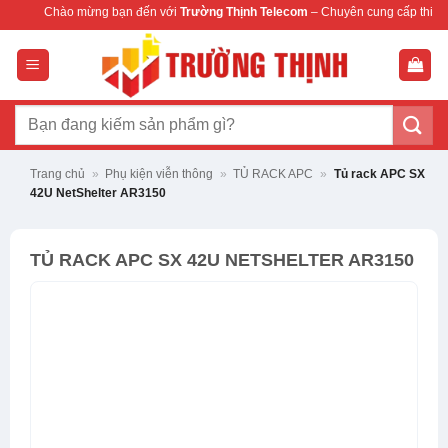
Bỏ
 mừng bạn đến với
Trường Thịnh Telecom
– Chuyên cung cấp thiết bị mạng & cam
qua
nội
dung
Tìm
kiếm:
Trang chủ
»
Phụ kiện viễn thông
»
TỦ RACK APC
»
Tủ rack APC SX
42U NetShelter AR3150
TỦ RACK APC SX 42U NETSHELTER AR3150