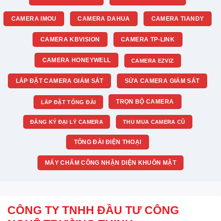
CAMERA IMOU
CAMERA DAHUA
CAMERA TIANDY
CAMERA KBVISION
CAMERA TP-LINK
CAMERA HONEYWELL
CAMERA EZVIZ
LẮP ĐẶT CAMERA GIÁM SÁT
SỬA CAMERA GIÁM SÁT
TRỌN BỘ CAMERA
LẮP ĐẶT TỔNG ĐÀI
ĐĂNG KÝ ĐẠI LÝ CAMERA
THU MUA CAMERA CŨ
TỔNG ĐÀI ĐIỆN THOẠI
MÁY CHẤM CÔNG NHẬN DIỆN KHUÔN MẶT
CÔNG TY TNHH ĐẦU TƯ CÔNG