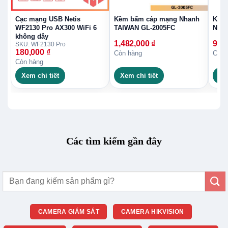
Cạc mạng USB Netis
Kềm bấm cáp mạng Nhanh
Kềm
WF2130 Pro AX300 WiFi 6
TAIWAN GL-2005FC
NĂN
không dây
1,482,000
₫
901
SKU: WF2130 Pro
180,000
₫
Còn hàng
Còn 
Còn hàng
Xem chi tiết
Xem chi tiết
Xe
Các tìm kiếm gần đây
Tìm
kiếm:
CAMERA GIÁM SÁT
CAMERA HIKVISION