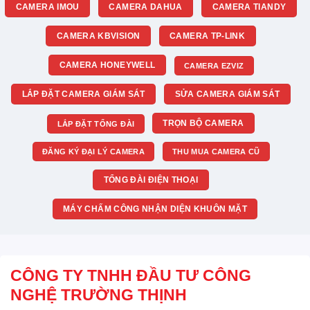
CAMERA IMOU
CAMERA DAHUA
CAMERA TIANDY
CAMERA KBVISION
CAMERA TP-LINK
CAMERA HONEYWELL
CAMERA EZVIZ
LẮP ĐẶT CAMERA GIÁM SÁT
SỬA CAMERA GIÁM SÁT
TRỌN BỘ CAMERA
LẮP ĐẶT TỔNG ĐÀI
ĐĂNG KÝ ĐẠI LÝ CAMERA
THU MUA CAMERA CŨ
TỔNG ĐÀI ĐIỆN THOẠI
MÁY CHẤM CÔNG NHẬN DIỆN KHUÔN MẶT
CÔNG TY TNHH ĐẦU TƯ CÔNG
NGHỆ TRƯỜNG THỊNH