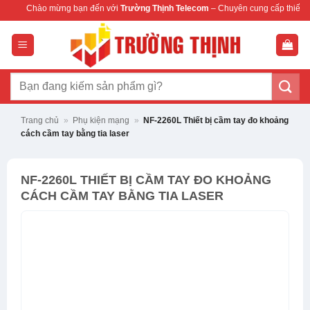
Bỏ
ừng bạn đến với
Trường Thịnh Telecom
– Chuyên cung cấp thiết bị mạng & camer
qua
nội
dung
Tìm
kiếm:
Trang chủ
»
Phụ kiện mạng
»
NF-2260L Thiết bị cầm tay đo khoảng
cách cầm tay bằng tia laser
NF-2260L THIẾT BỊ CẦM TAY ĐO KHOẢNG
CÁCH CẦM TAY BẰNG TIA LASER