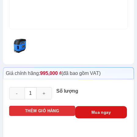
Giá chính hãng:
995,000
₫
(đã bao gồm VAT)
NF-2260L Thiết bị cầm tay đo khoảng cách cầm tay bằng tia 
Số lượng
THÊM GIỎ HÀNG
Mua ngay