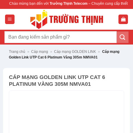
Bỏ
ng bạn đến với
Trường Thịnh Telecom
– Chuyên cung cấp thiết bị mạng & camera 
qua
nội
dung
Tìm
kiếm:
Trang chủ
»
Cáp mạng
»
Cáp mạng GOLDEN LINK
»
Cáp mạng
Golden Link UTP Cat 6 Platinum Vàng 305m NMVA01
CÁP MẠNG GOLDEN LINK UTP CAT 6
PLATINUM VÀNG 305M NMVA01