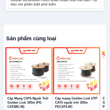
Router và Access Point khác nhau như thế nào? 10
tiêu chi phân biệt phổ biến
Sản phẩm cùng loại
Cáp Mạng CAT6 Ngoài Trời
Cáp mạng Golden Link UTP
Cáp 
Golden Link 305m (PE-
CAT6 ngoài trời 305m
Gold
CAT6BC-M)
PECAT6-BC
PE