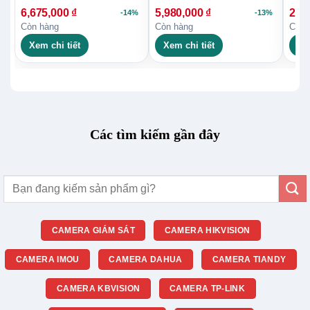
6,675,000
₫
5,980,000
₫
2,9
-14%
-13%
Còn hàng
Còn hàng
Còn 
Xem chi tiết
Xem chi tiết
Xe
Các tìm kiếm gần đây
Tìm
kiếm:
CAMERA GIÁM SÁT
CAMERA HIKVISION
CAMERA IMOU
CAMERA DAHUA
CAMERA TIANDY
CAMERA KBVISION
CAMERA TP-LINK