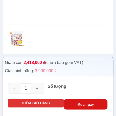
Giảm còn:
2,418,000
₫
(chưa bao gồm VAT)
Giá chính hãng:
3,900,000
₫
Cáp mạng Golden Link UTP Cat 6 Platinum Vàng 305m NMVA
Số lượng
THÊM GIỎ HÀNG
Mua ngay