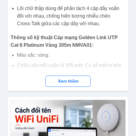
Lõi chữ thập dùng để phân tách 4 cặp dây xoắn
đôi với nhau, chống hiện tượng nhiễu chéo
Cross-Talk giữa các cặp dây với nhau.
Thông số kỹ thuật Cáp mạng Golden Link UTP
Cat 6 Platinum Vàng 305m NMVA01:
Màu sắc: vàng.
Chiều dài mỗi cuộn là 305 mét. Có số mét in trên
dây.
Xem thêm
Đáp ứng tiêu chuẩn CE, ISO/IEC 11801, RoHS,
ANSI/TIA/EIA-568-B.2.
Đạt tiêu chuẩn: PASS FLUKE TEST.
Đường kính lõi: 0.57mm, 23AWG.
Vỏ lõi cáp: HDPE
Vỏ cáp: PVC.