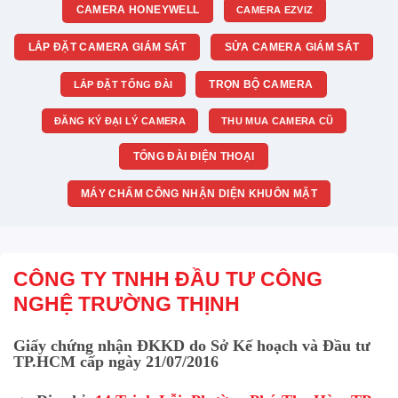
CAMERA HONEYWELL
CAMERA EZVIZ
LẮP ĐẶT CAMERA GIÁM SÁT
SỬA CAMERA GIÁM SÁT
TRỌN BỘ CAMERA
LẮP ĐẶT TỔNG ĐÀI
ĐĂNG KÝ ĐẠI LÝ CAMERA
THU MUA CAMERA CŨ
TỔNG ĐÀI ĐIỆN THOẠI
MÁY CHẤM CÔNG NHẬN DIỆN KHUÔN MẶT
CÔNG TY TNHH ĐẦU TƯ CÔNG
NGHỆ TRƯỜNG THỊNH
Giấy chứng nhận ĐKKD do Sở Kế hoạch và Đầu tư
TP.HCM cấp ngày 21/07/2016