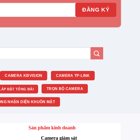
CAMERA KBVISION
CAMERA TP-LINK
TRỌN BỘ CAMERA
LẮP ĐẶT TỔNG ĐÀI
NG NHẬN DIỆN KHUÔN MẶT
Sản phẩm kinh doanh
Camera giám sát