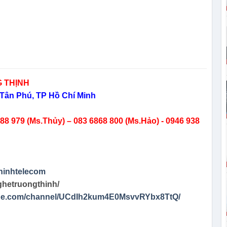
 THỊNH
Tân Phú, TP Hồ Chí Minh
8 979 (Ms.Thủy) – 083 6868 800 (Ms.Hảo) - 0946 938
hinhtelecom
ghetruongthinh/
ube.com/channel/UCdIh2kum4E0MsvvRYbx8TtQ/