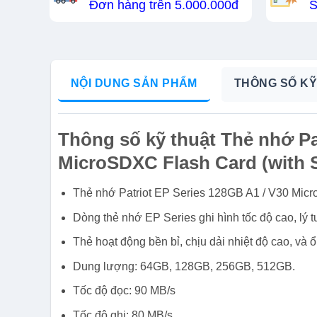
Đơn hàng trên 5.000.000đ
S
NỘI DUNG SẢN PHẨM
THÔNG SỐ KỸ
Thông số kỹ thuật Thẻ nhớ Pa
MicroSDXC Flash Card (with 
Thẻ nhớ Patriot EP Series 128GB A1 / V30 Micr
Dòng thẻ nhớ EP Series ghi hình tốc độ cao, lý tư
Thẻ hoạt động bền bỉ, chịu dải nhiệt độ cao, và ổ
Dung lượng: 64GB, 128GB, 256GB, 512GB.
Tốc độ đọc: 90 MB/s
Tốc độ ghi: 80 MB/s