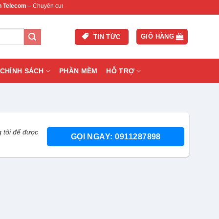
– Chuyên cung cấp thiết bị mạng & camera chính hãng, bảo hành , hỗ trợ nhanh.
GIỎ HÀNG
TIN TỨC
CHÍNH SÁCH
PHẦN MỀM
HỖ TRỢ
 tôi để được
GỌI NGAY: 0911287898