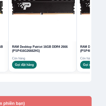
GB
RAM Desktop Patriot 16GB DDR4 2666
RAM Desktop Pat
(PSP416G26662H1)
(PSP48G266681H
Còn hàng
Còn hàng
Gọi đặt hàng
Gọi đặt hàng
m phiền bạn)