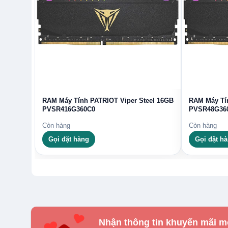
RAM Máy Tính PATRIOT Viper Steel 16GB
RAM Máy Tín
PVSR416G360C0
PVSR48G36
Còn hàng
Còn hàng
Gọi đặt hàng
Gọi đặt h
Nhận thông tin khuyến mãi m