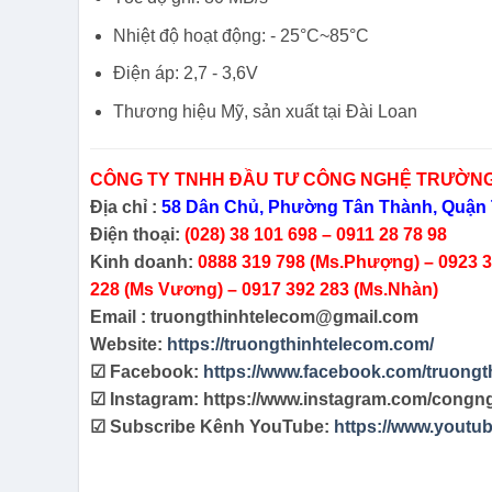
Nhiệt độ hoạt động: - 25°C~85°C
Điện áp: 2,7 - 3,6V
Thương hiệu Mỹ, sản xuất tại Đài Loan
CÔNG TY TNHH ĐẦU TƯ CÔNG NGHỆ TRƯỜNG
Địa chỉ :
58 Dân Chủ, Phường Tân Thành, Quận 
Điện thoại:
(028) 38 101 698 – 0911 28 78 98
Kinh doanh:
0888 319 798 (Ms.Phượng) – 0923 38
228 (Ms Vương) – 0917 392 283 (Ms.Nhàn)
Email : truongthinhtelecom@gmail.com
Website:
https://truongthinhtelecom.com/
☑ Facebook:
https://www.facebook.com/truongt
☑ Instagram: https://www.instagram.com/congn
☑ Subscribe Kênh YouTube:
https://www.yout