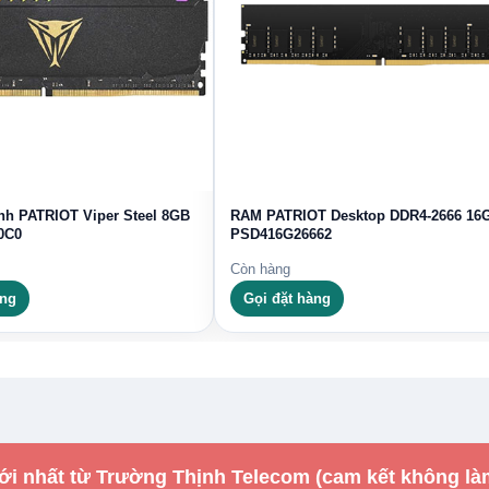
h PATRIOT Viper Steel 8GB
RAM PATRIOT Desktop DDR4-2666 16
0C0
PSD416G26662
Còn hàng
àng
Gọi đặt hàng
ới nhất từ Trường Thịnh Telecom (cam kết không là