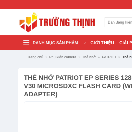
Bỏ
qua
nội
Tìm
dung
kiếm:
DANH MỤC SẢN PHẨM
GIỚI THIỆU
GIẢI 
Trang chủ
»
Phụ kiện camera
»
Thẻ nhớ
»
PATRIOT
»
Thẻ n
THẺ NHỚ PATRIOT EP SERIES 128
V30 MICROSDXC FLASH CARD (W
ADAPTER)