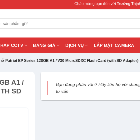
Chào mừng bạn đến với
Trường Thịnh Telecom
PHÁP CCTV
BẢNG GIÁ
DỊCH VỤ
LẮP ĐẶT CAMERA
hớ Patriot EP Series 128GB A1 / V30 MicroSDXC Flash Card (with SD Adapter)
GB A1 /
Bạn đang phân vân? Hãy liên hệ với chúng
ITH SD
tư vấn