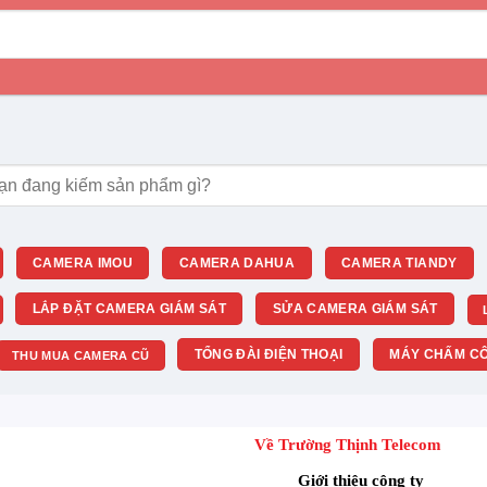
m:
CAMERA IMOU
CAMERA DAHUA
CAMERA TIANDY
LẮP ĐẶT CAMERA GIÁM SÁT
SỬA CAMERA GIÁM SÁT
TỔNG ĐÀI ĐIỆN THOẠI
MÁY CHẤM CÔ
THU MUA CAMERA CŨ
Về Trường Thịnh Telecom
Giới thiệu công ty