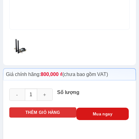
Giá chính hãng:
800,000
₫
(chưa bao gồm VAT)
Card mạng wifi PCI Express Asus PCE-AX3000 BULK số lượn
Số lượng
THÊM GIỎ HÀNG
Mua ngay