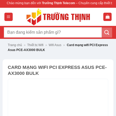
Bỏ
g bạn đến với
Trường Thịnh Telecom
– Chuyên cung cấp thiết bị mạng & camera 
qua
nội
dung
Tìm
kiếm:
Trang chủ
»
Thiết bị Wifi
»
Wifi Asus
»
Card mạng wifi PCI Express
Asus PCE-AX3000 BULK
CARD MẠNG WIFI PCI EXPRESS ASUS PCE-
AX3000 BULK