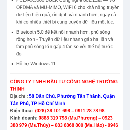
PCE-AX3000 BULK Công nghệ 802.11ax — Với
OFDMA và MU-MIMO, WiFi 6 cho khả năng truyền
dữ liệu hiệu quả, ổn định và nhanh hơn, ngay cả
khi có nhiều thiết bị cùng truyền dữ liệu một lúc.
Bluetooth 5.0 để kết nối nhanh hơn, phủ sóng
rộng hơn - Truyền dữ liệu nhanh gấp hai lần và
tầm phủ sóng lớn gấp 4 lần so với thế hệ trước
đó.
Hỗ trợ Windows 11
CÔNG TY TNHH ĐẦU TƯ CÔNG NGHỆ TRƯỜNG
THỊNH
Địa chỉ :
58 Dân Chủ, Phường Tân Thành, Quận
Tân Phú, TP Hồ Chí Minh
Điện thoại:
(028) 38 101 698 – 0911 28 78 98
Kinh doanh:
0888 319 798 (Ms.Phượng) – 0923
388 979 (Ms.Thủy) – 083 6868 800 (Ms.Hảo) - 0946