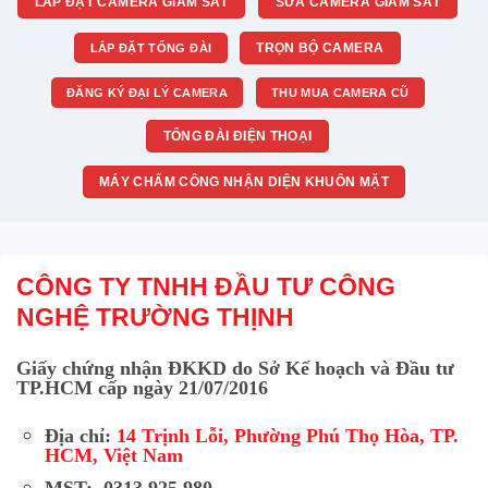
LẮP ĐẶT CAMERA GIÁM SÁT
SỬA CAMERA GIÁM SÁT
TRỌN BỘ CAMERA
LẮP ĐẶT TỔNG ĐÀI
ĐĂNG KÝ ĐẠI LÝ CAMERA
THU MUA CAMERA CŨ
TỔNG ĐÀI ĐIỆN THOẠI
MÁY CHẤM CÔNG NHẬN DIỆN KHUÔN MẶT
CÔNG TY TNHH ĐẦU TƯ CÔNG
NGHỆ TRƯỜNG THỊNH
Giấy chứng nhận ĐKKD do Sở Kế hoạch và Đầu tư
TP.HCM cấp ngày 21/07/2016
Địa chỉ:
14 Trịnh Lỗi, Phường Phú Thọ Hòa, TP.
HCM, Việt Nam
MST: 0313 925 980