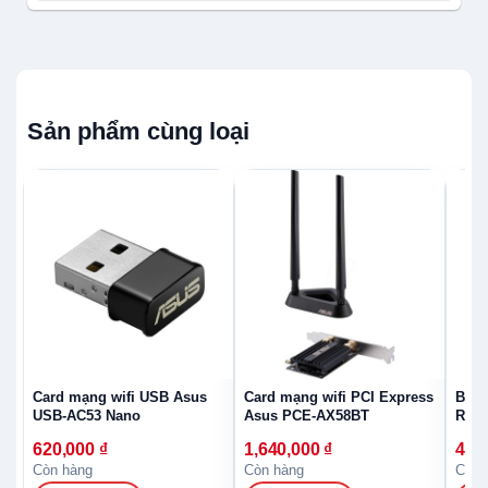
Sản phẩm cùng loại
Card mạng wifi USB Asus
Card mạng wifi PCI Express
Bộ p
USB-AC53 Nano
Asus PCE-AX58BT
RT-N
620,000
₫
1,640,000
₫
460
Còn hàng
Còn hàng
Còn 