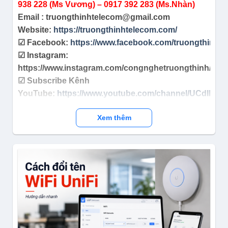
938 228 (Ms Vương) – 0917 392 283 (Ms.Nhàn)
Email : truongthinhtelecom@gmail.com
Website:
https://truongthinhtelecom.com/
☑ Facebook:
https://www.facebook.com/truongthinht
☑ Instagram:
https://www.instagram.com/congnghetruongthinh/
☑ Subscribe Kênh
YouTube:
https://www.youtube.com/channel/UCdIh2
Xem thêm