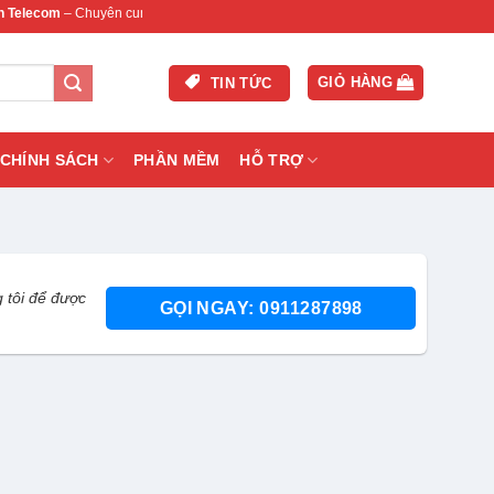
– Chuyên cung cấp thiết bị mạng & camera chính hãng, bảo hành , hỗ trợ nhanh.
GIỎ HÀNG
TIN TỨC
CHÍNH SÁCH
PHẦN MỀM
HỖ TRỢ
 tôi để được
GỌI NGAY: 0911287898