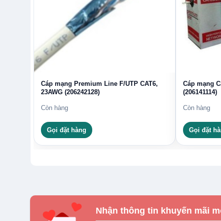
Cáp mạng Premium Line F/UTP CAT6,
Cáp mạng C
23AWG (206242128)
(206141114)
Còn hàng
Còn hàng
Gọi đặt hàng
Gọi đặt h
Nhận thông tin khuyến mãi m