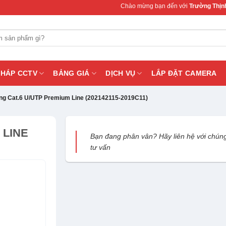
Chào mừng bạn đến với
Trường Thịnh Telecom
PHÁP CCTV
BẢNG GIÁ
DỊCH VỤ
LẮP ĐẶT CAMERA
g Cat.6 U/UTP Premium Line (202142115-2019C11)
 LINE
Bạn đang phân vân? Hãy liên hệ với chúng
tư vấn