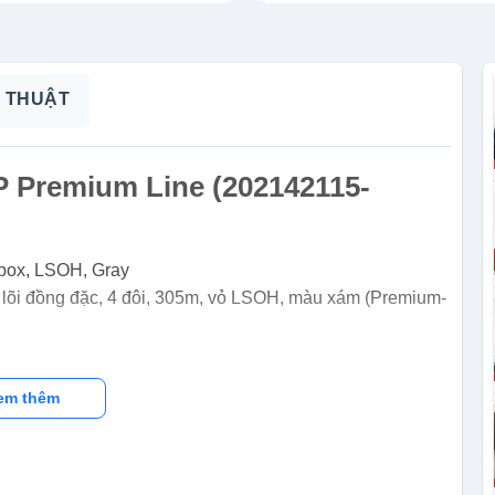
 THUẬT
P Premium Line (202142115-
/box, LSOH, Gray
 đồng đặc, 4 đôi, 305m, vỏ LSOH, màu xám (Premium-
em thêm