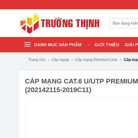
Bỏ
qua
nội
Tìm
dung
kiếm:
DANH MỤC SẢN PHẨM
GIỚI THIỆU
GIẢI 
Trang chủ
»
Cáp mạng
»
Cáp mạng Premium-Line
»
Cáp mạn
CÁP MẠNG CAT.6 U/UTP PREMIUM
(202142115-2019C11)