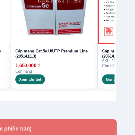
e
Cáp mạng Cat.5e U/UTP Premium Line
Cáp mạng Cat.6 
(205141113)
(206141113)
SKU: 206141113
1,650,000
₫
Còn hàng
Còn hàng
Xem chi tiết
Gọi đặt hàng
m phiền bạn)