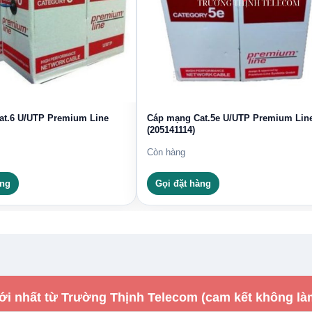
at.6 U/UTP Premium Line
Cáp mạng Cat.5e U/UTP Premium Lin
(205141114)
Còn hàng
àng
Gọi đặt hàng
ới nhất từ Trường Thịnh Telecom (cam kết không là