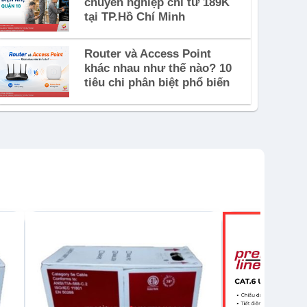
chuyên nghiệp chỉ từ 189K
tại TP.Hồ Chí Minh
Router và Access Point
khác nhau như thế nào? 10
tiêu chi phân biệt phổ biến