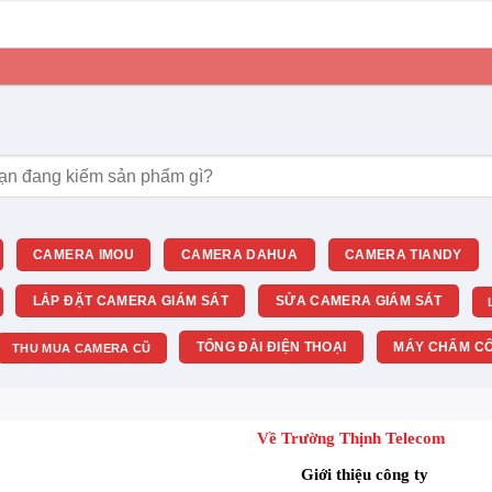
m:
CAMERA IMOU
CAMERA DAHUA
CAMERA TIANDY
LẮP ĐẶT CAMERA GIÁM SÁT
SỬA CAMERA GIÁM SÁT
TỔNG ĐÀI ĐIỆN THOẠI
MÁY CHẤM CÔ
THU MUA CAMERA CŨ
Về Trường Thịnh Telecom
Giới thiệu công ty