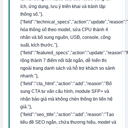
ích, ứng dụng, lưu ý triển khai và tránh lặp
thông số."},
{"field":"technical_specs","action":"update","reason"
hóa thông số theo model, sửa CPU thành 4
nhân và bổ sung nguồn, USB, console, công
suất, kích thước."},
{"field":"featured_specs","action":"update","reason":
rộng thành 7 điểm nổi bật ngắn, dễ hiển thị
ngoài trang danh sách và hỗ trợ khách so sánh
nhanh."},
{"field":"cta_html","action":"add","reason":"Bổ
sung CTA tư vấn cấu hình, module SFP+ và
nhận báo giá mà không chèn thông tin liên hệ
giả."},
{"field":"seo_title","action":"add","reason":"Tạo
tiêu đề SEO ngắn, chứa thương hiệu, model và