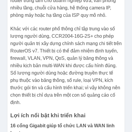
router trung tâm cho doanh nghiệp vừa, văn phòng
nhiều tầng, chuỗi cửa hàng, hệ thống camera IP,
phòng máy hoặc hạ tầng của ISP quy mô nhỏ.
Khác với các router phổ thông chỉ tập trung vào số
lượng người dùng, CCR2004-16G-2S+ cho phép
người quản trị xây dựng chính sách mạng chi tiết trên
RouterOS v7. Thiết bị có thể đảm nhiệm định tuyến,
firewall, VLAN, VPN, QoS, quản lý băng thông và
nhiều kịch bản multi-WAN khi được cấu hình đúng.
Số lượng người dùng hoặc đường truyền thực tế
phụ thuộc vào băng thông, số rule, loại VPN, kích
thước gói tin và cấu hình triển khai; vì vậy không nên
chọn thiết bị chỉ dựa trên một con số quảng cáo cố
định.
Lợi ích nổi bật khi triển khai
16 cổng Gigabit giúp tổ chức LAN và WAN linh