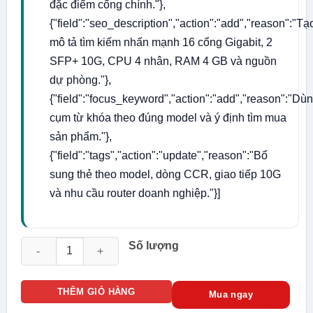
đặc điểm cổng chính."},
{"field":"seo_description","action":"add","reason":"Tạ
mô tả tìm kiếm nhấn mạnh 16 cổng Gigabit, 2
SFP+ 10G, CPU 4 nhân, RAM 4 GB và nguồn
dự phòng."},
{"field":"focus_keyword","action":"add","reason":"Dù
cụm từ khóa theo đúng model và ý định tìm mua
sản phẩm."},
{"field":"tags","action":"update","reason":"Bổ
sung thẻ theo model, dòng CCR, giao tiếp 10G
và nhu cầu router doanh nghiệp."}]
Router MikroTik CCR2004-16G-2S+ 16 cổng Gigabit, 2 SFP+ 
Số lượng
THÊM GIỎ HÀNG
Mua ngay