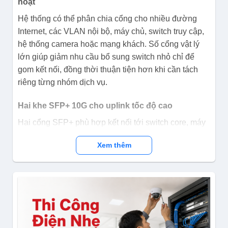
hoạt
Hệ thống có thể phân chia cổng cho nhiều đường
Internet, các VLAN nội bộ, máy chủ, switch truy cập,
hệ thống camera hoặc mạng khách. Số cổng vật lý
lớn giúp giảm nhu cầu bổ sung switch nhỏ chỉ để
gom kết nối, đồng thời thuận tiện hơn khi cần tách
riêng từng nhóm dịch vụ.
Hai khe SFP+ 10G cho uplink tốc độ cao
Hai cổng SFP+ phù hợp kết nối tới switch core, máy
chủ, NAS hoặc tuyến quang giữa các tủ mạng.
Xem thêm
Người dùng có thể lựa chọn module quang hoặc cáp
DAC tương thích theo khoảng cách và loại hạ tầng.
Module SFP/SFP+ và cáp DAC cần được kiểm tra
theo cấu hình thực tế và thường không mặc định đi
kèm thiết bị.
Nền tảng ARM 64-bit, RAM 4 GB