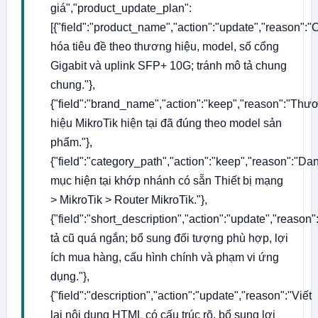
giá","product_update_plan":
[{"field":"product_name","action":"update","reason":
hóa tiêu đề theo thương hiệu, model, số cổng
Gigabit và uplink SFP+ 10G; tránh mô tả chung
chung."},
{"field":"brand_name","action":"keep","reason":"Thư
hiệu MikroTik hiện tại đã đúng theo model sản
phẩm."},
{"field":"category_path","action":"keep","reason":"Da
mục hiện tại khớp nhánh có sẵn Thiết bị mạng
> MikroTik > Router MikroTik."},
{"field":"short_description","action":"update","reason
tả cũ quá ngắn; bổ sung đối tượng phù hợp, lợi
ích mua hàng, cấu hình chính và phạm vi ứng
dụng."},
{"field":"description","action":"update","reason":"Viết
lại nội dung HTML có cấu trúc rõ, bổ sung lợi