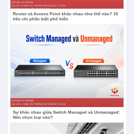
rule firewall, loại VPN và nhu cầu QoS trước khi
cấu hình.
Router và Access Point khác nhau như thế nào? 10
tiêu chi phân biệt phổ biến
Chọn module SFP+ hoặc cáp DAC đúng chuẩn,
đúng khoảng cách và tương thích với thiết bị ở
đầu bên kia.
Bố trí tủ rack khô ráo, thông thoáng; không che
luồng gió của quạt làm mát.
Nên cấp hai nguồn AC từ hai nhánh điện hoặc
UPS khác nhau để tận dụng khả năng dự phòng.
Cập nhật RouterOS v7 ổn định, đổi mật khẩu quản
trị, giới hạn dịch vụ truy cập và sao lưu cấu hình
sau khi hoàn tất.
Với mạng quan trọng, nên để kỹ thuật viên có kinh
Sự khác nhau giữa Switch Managed và Unmanaged:
nghiệm MikroTik khảo sát và tối ưu rule thay vì
Nên chọn loại nào?
dùng cấu hình mẫu chung.