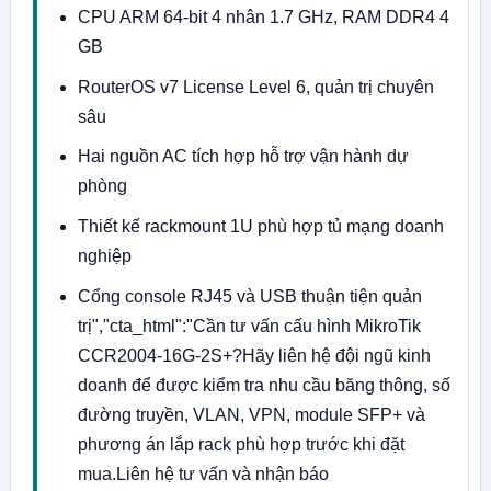
CPU ARM 64-bit 4 nhân 1.7 GHz, RAM DDR4 4
GB
RouterOS v7 License Level 6, quản trị chuyên
sâu
Hai nguồn AC tích hợp hỗ trợ vận hành dự
phòng
Thiết kế rackmount 1U phù hợp tủ mạng doanh
nghiệp
Cổng console RJ45 và USB thuận tiện quản
trị","cta_html":"Cần tư vấn cấu hình MikroTik
CCR2004-16G-2S+?Hãy liên hệ đội ngũ kinh
doanh để được kiểm tra nhu cầu băng thông, số
đường truyền, VLAN, VPN, module SFP+ và
phương án lắp rack phù hợp trước khi đặt
mua.Liên hệ tư vấn và nhận báo