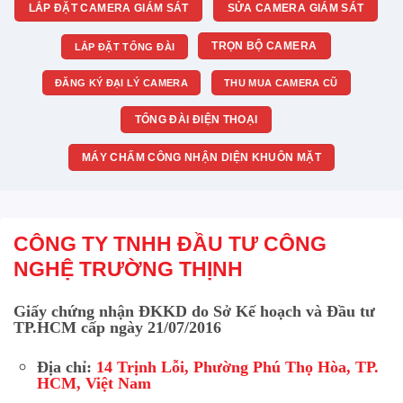
LẮP ĐẶT CAMERA GIÁM SÁT
SỬA CAMERA GIÁM SÁT
TRỌN BỘ CAMERA
LẮP ĐẶT TỔNG ĐÀI
ĐĂNG KÝ ĐẠI LÝ CAMERA
THU MUA CAMERA CŨ
TỔNG ĐÀI ĐIỆN THOẠI
MÁY CHẤM CÔNG NHẬN DIỆN KHUÔN MẶT
CÔNG TY TNHH ĐẦU TƯ CÔNG
NGHỆ TRƯỜNG THỊNH
Giấy chứng nhận ĐKKD do Sở Kế hoạch và Đầu tư
TP.HCM cấp ngày 21/07/2016
Địa chỉ:
14 Trịnh Lỗi, Phường Phú Thọ Hòa, TP.
HCM, Việt Nam