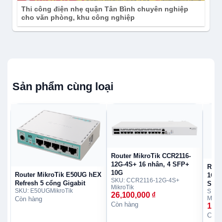
Thi công điện nhẹ quận Tân Bình chuyên nghiệp
cho văn phòng, khu công nghiệp
Sản phẩm cùng loại
Router MikroTik CCR2116-
12G-4S+ 16 nhân, 4 SFP+
Rout
10G
Router MikroTik E50UG hEX
1G-1
SKU: CCR2116-12G-4S+
Refresh 5 cổng Gigabit
SFP
MikroTik
SKU: E50UG
MikroTik
SKU:
26,100,000
₫
Mikro
Còn hàng
Còn hàng
15,
Còn 