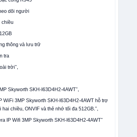
heo dõi người
i chiều
 512GB
ng thông và lưu trữ
n tra
ài trời",
fi 3MP Skyworth SKH-I63D4H2-4AWT",
 IP WiFi 3MP Skyworth SKH-I63D4H2-4AWT hỗ trợ
i hai chiều, ONVIF và thẻ nhớ tối đa 512GB.",
era IP Wifi 3MP Skyworth SKH-I63D4H2-4AWT"