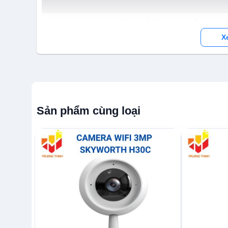
Thông số kỹ thuật của Camera I
X
Dome 3 MP（2304*1296)@25fps_1/2.8”Cảm biến
Giao thức SKYWORTH/Onvif 12V/1A DC
Thẻ SD tối đa 512GB, Lưu trữ 7 ngày free trên c
Tích hợp Mic & loa , âm thanh G711A (mặc định)
Sản phẩm cùng loại
Hình ảnh lật : Bình thường,Dọc,Ngang,Chéo;
Chế độ ánh sáng: Tự động, Chế độ ban đêm, Chế
Tự động tuần tra, Phát hiện và theo dõi con ng
tư
Phát hiện & Theo dõi Con người- Phát hiện Chu
Xem trên TV