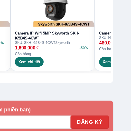
Camera IP Wifi 5MP Skyworth SKH-
Camera Wifi 3MP
SKU: H30P
Skywort
I65B4S-4CWT
480,000
₫
SKU: SKH-I65B4S-4CWT
Skyworth
0%
1,690,000
₫
-50%
Còn hàng
Còn hàng
Xem chi tiết
Xem chi tiết
m phiền bạn)