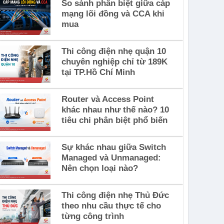
So sánh phân biệt giữa cáp
mạng lõi đồng và CCA khi
mua
Thi công điện nhẹ quận 10
chuyên nghiệp chỉ từ 189K
tại TP.Hồ Chí Minh
Router và Access Point
khác nhau như thế nào? 10
tiêu chi phân biệt phổ biến
Sự khác nhau giữa Switch
Managed và Unmanaged:
Nên chọn loại nào?
Thi công điện nhẹ Thủ Đức
theo nhu cầu thực tế cho
từng công trình