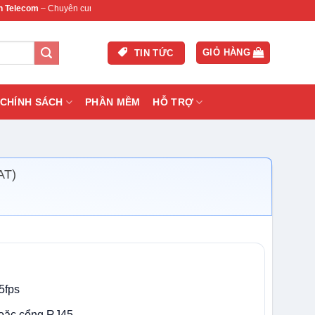
 Chuyên cung cấp thiết bị mạng & camera chính hãng, bảo hành , hỗ trợ nhanh.
GIỎ HÀNG
TIN TỨC
CHÍNH SÁCH
PHẦN MỀM
HỖ TRỢ
AT)
5fps
hoặc cổng RJ45