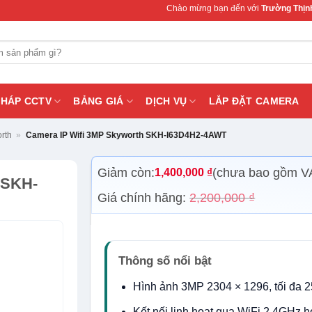
Chào mừng bạn đến với
Trường Thịnh Telecom
–
PHÁP CCTV
BẢNG GIÁ
DỊCH VỤ
LẮP ĐẶT CAMERA
rth
»
Camera IP Wifi 3MP Skyworth SKH-I63D4H2-4AWT
Giảm còn:
(chưa bao gồm V
1,400,000
₫
 SKH-
Giá chính hãng:
2,200,000
₫
Thông số nổi bật
Hình ảnh 3MP 2304 × 1296, tối đa 2
Kết nối linh hoạt qua WiFi 2.4GHz 