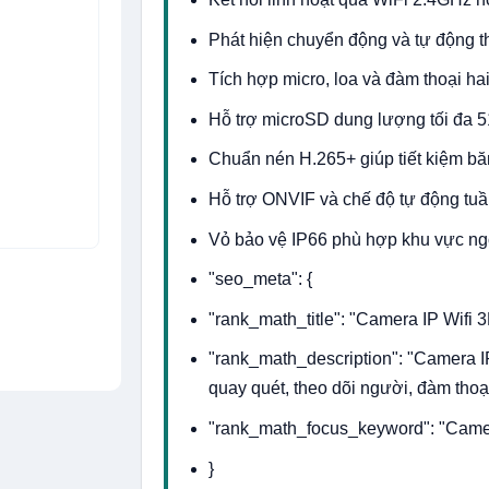
Phát hiện chuyển động và tự động t
Tích hợp micro, loa và đàm thoại ha
Hỗ trợ microSD dung lượng tối đa
Chuẩn nén H.265+ giúp tiết kiệm bă
Hỗ trợ ONVIF và chế độ tự động tuầ
Vỏ bảo vệ IP66 phù hợp khu vực ngo
"seo_meta": {
"rank_math_title": "Camera IP Wi
"rank_math_description": "Camera
quay quét, theo dõi người, đàm thoạ
"rank_math_focus_keyword": "Cam
}