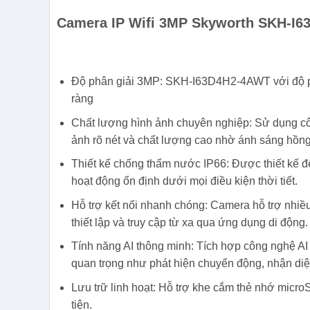
Camera IP Wifi 3MP Skyworth SKH-I
Độ phân giải 3MP: SKH-I63D4H2-4AWT với độ phâ
ràng
Chất lượng hình ảnh chuyên nghiệp: Sử dụng cô
ảnh rõ nét và chất lượng cao nhờ ánh sáng hồng
Thiết kế chống thấm nước IP66: Được thiết kế để 
hoạt động ổn định dưới mọi điều kiện thời tiết.
Hỗ trợ kết nối nhanh chóng: Camera hỗ trợ nhiều
thiết lập và truy cập từ xa qua ứng dụng di động.
Tính năng AI thông minh: Tích hợp công nghệ AI
quan trọng như phát hiện chuyển động, nhận diệ
Lưu trữ linh hoạt: Hỗ trợ khe cắm thẻ nhớ micro
tiện.