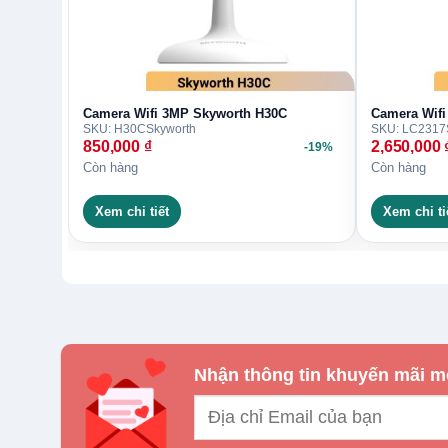
Sản phẩm và nội dung liên quan
Camera Wifi 3MP Skyworth H30C
Camera Wifi 5MP Skyworth A50
Camera Wifi 3MP Skyworth H30C
Camera Wifi
SKU: H30C
Skyworth
SKU: LC2317
850,000
₫
2,650,000
-19%
Lắp camera nhà vườn trọn gói giá rẻ chỉ t
Còn hàng
Còn hàng
Lắp đặt camera quan sát cho salon tóc gi
Xem chi tiết
Xem chi ti
Cần tư vấn Camera IP Wifi 3MP S
Liên hệ Trường Thịnh để được kiểm tra tồn kho,
khi đặt mua.
Nhận thông tin khuyến mãi m