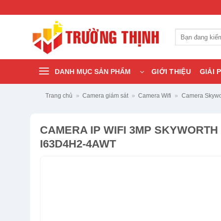
Bỏ
qua
nội
Tìm
dung
kiếm:
DANH MỤC SẢN PHẨM
GIỚI THIỆU
GIẢI 
Trang chủ
»
Camera giám sát
»
Camera Wifi
»
Camera Skywo
CAMERA IP WIFI 3MP SKYWORTH
I63D4H2-4AWT