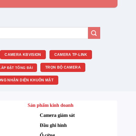
CAMERA KBVISION
CAMERA TP-LINK
TRỌN BỘ CAMERA
LẮP ĐẶT TỔNG ĐÀI
NG NHẬN DIỆN KHUÔN MẶT
Sản phẩm kinh doanh
Camera giám sát
Đầu ghi hình
Ổ cứng