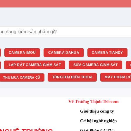
 HÀNG:
HỊNH
M, Việt Nam
m:
CAMERA IMOU
CAMERA DAHUA
CAMERA TIANDY
LẮP ĐẶT CAMERA GIÁM SÁT
SỬA CAMERA GIÁM SÁT
TỔNG ĐÀI ĐIỆN THOẠI
MÁY CHẤM CÔ
THU MUA CAMERA CŨ
Về Trường Thịnh Telecom
Giới thiệu công ty
Cơ hội nghề nghiệp
Giải Pháp CCTV