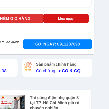
-4AWT số lượng
THÊM GIỎ HÀNG
Mua ngay
 tôi để được
GỌI NGAY: 0911287898
Sản phẩm chính hãng
8 98
Có chứng từ
CO & CQ
Thi công điện nhẹ quận 8
tại TP. Hồ Chí Minh giá rẻ
chuyên nghiệp