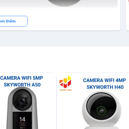
P Wifi 3MP Skyworth SKH-I63D4H2-4AWT
em thêm
 CMOS, ống kính 4mm F1.6, WIFI/RJ45 2.4G
loud H.265+/H.265/H.264, tốc độ truyền phát thích ứng
 & G711U Điều chỉnh hình ảnh tự động;
 độ ban ngày, Tùy chỉnh;
ười, Phát hiện chuyển động, Đánh dấu người, Chế độ riêng
yển động- Tin nhắn Cảnh báo; – Âm thanh hai chiều –