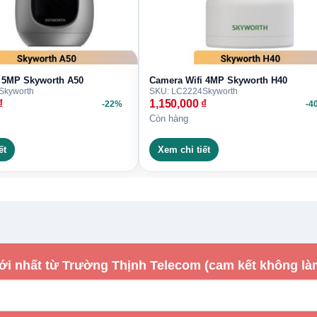
 5MP Skyworth A50
Camera Wifi 4MP Skyworth H40
Skyworth
SKU: LC2224
Skyworth
₫
1,150,000
₫
-22%
-4
ừ 249k
Còn hàng
á rẻ tại TPHCM
ết
Xem chi tiết
kyworth SKH-I63D4H2-4AWT?
 tư vấn cấu hình phù hợp và báo giá chính xác trước
ới nhất từ Trường Thịnh Telecom (cam kết không là