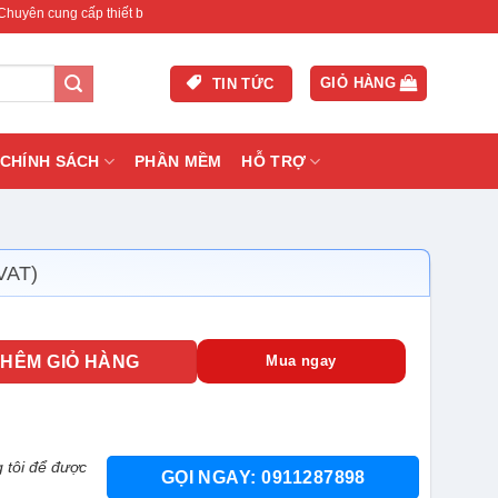
 cấp thiết bị mạng & camera chính hãng, bảo hành , hỗ trợ nhanh.
GIỎ HÀNG
TIN TỨC
CHÍNH SÁCH
PHẦN MỀM
HỖ TRỢ
VAT)
NV số lượng
THÊM GIỎ HÀNG
Mua ngay
 tôi để được
GỌI NGAY: 0911287898