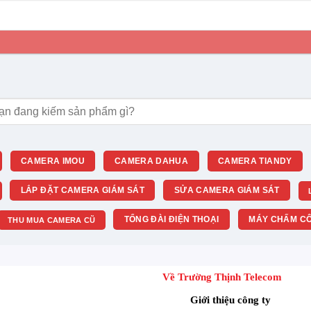
m:
CAMERA IMOU
CAMERA DAHUA
CAMERA TIANDY
LẮP ĐẶT CAMERA GIÁM SÁT
SỬA CAMERA GIÁM SÁT
TỔNG ĐÀI ĐIỆN THOẠI
MÁY CHẤM CÔ
THU MUA CAMERA CŨ
Về Trường Thịnh Telecom
Giới thiệu công ty