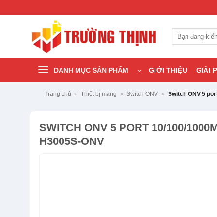
Bỏ
qua
nội
Tìm
dung
kiếm:
DANH MỤC SẢN PHẨM
GIỚI THIỆU
GIẢI 
Trang chủ
»
Thiết bị mạng
»
Switch ONV
»
Switch ONV 5 po
SWITCH ONV 5 PORT 10/100/1000
H3005S-ONV