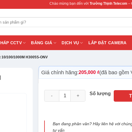
Chào mừng bạn đến với
Trường Thịnh Telecom
– Chuyên cung
PHÁP CCTV
BẢNG GIÁ
DỊCH VỤ
LẮP ĐẶT CAMERA
rt 10/100/1000M H3005S-ONV
Giá chính hãng:
(đã bao gồm 
205,000
₫
M
Switch ONV 5 port 10/100/1000M H3005S-O
Số lượng
Bạn đang phân vân? Hãy liên hệ với chúng
tư vấn