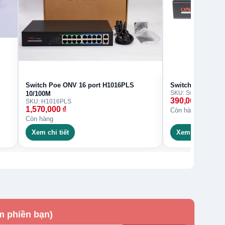
Switch Poe ONV 16 port H1016PLS
Switch Poe ONV 
10/100M
390,000
₫
SKU: H1016PLS
1,570,000
₫
Còn hàng
Còn hàng
Xem chi tiết
Xem chi tiết
m phiền bạn)