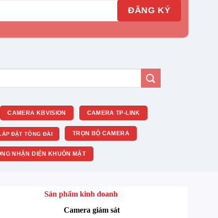
CAMERA KBVISION
CAMERA TP-LINK
TRỌN BỘ CAMERA
LẮP ĐẶT TỔNG ĐÀI
NG NHẬN DIỆN KHUÔN MẶT
Sản phẩm kinh doanh
Camera giám sát