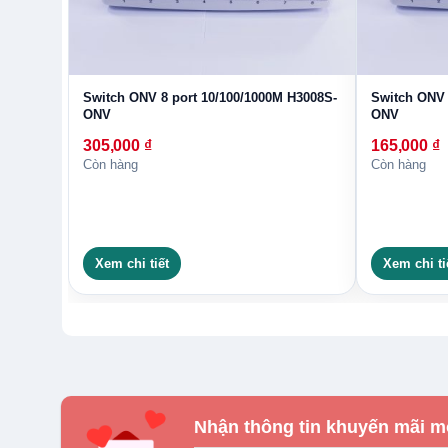
Switch ONV 8 port 10/100/1000M H3008S-
Switch ONV 
ONV
ONV
305,000
₫
165,000
₫
Còn hàng
Còn hàng
Xem chi tiết
Xem chi ti
Nhận thông tin khuyến mãi m