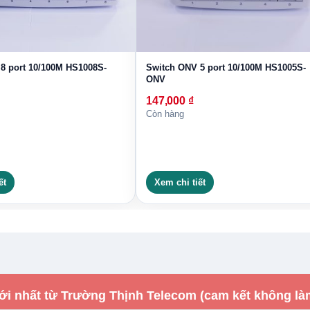
8 port 10/100M HS1008S-
Switch ONV 5 port 10/100M HS1005S-
ONV
147,000
₫
Còn hàng
ết
Xem chi tiết
ới nhất từ Trường Thịnh Telecom (cam kết không là