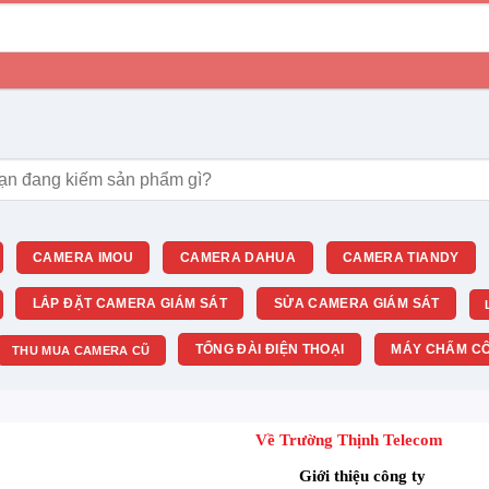
m:
CAMERA IMOU
CAMERA DAHUA
CAMERA TIANDY
LẮP ĐẶT CAMERA GIÁM SÁT
SỬA CAMERA GIÁM SÁT
TỔNG ĐÀI ĐIỆN THOẠI
MÁY CHẤM CÔ
THU MUA CAMERA CŨ
Về Trường Thịnh Telecom
Giới thiệu công ty