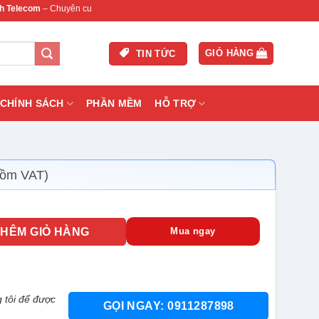
m
– Chuyên cung cấp thiết bị mạng & camera chính hãng, bảo hành , hỗ trợ nhanh.
GIỎ HÀNG
TIN TỨC
CHÍNH SÁCH
PHẦN MỀM
HỖ TRỢ
gồm VAT)
số lượng
THÊM GIỎ HÀNG
Mua ngay
 tôi để được
GỌI NGAY: 0911287898