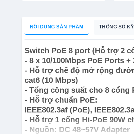
NỘI DUNG SẢN PHẨM
THÔNG SỐ KỸ
Switch PoE 8 port (Hỗ trợ 2 
- 8 x 10/100Mbps PoE Ports +
- Hỗ trợ chế độ mở rộng đườ
cat6 (10 Mbps)
- Tổng công suất cho 8 cổng
- Hỗ trợ chuẩn PoE:
IEEE802.3af (PoE), IEEE802.3a
- Hỗ trợ 1 cổng Hi-PoE 90W 
- Nguồn: DC 48~57V Adapter