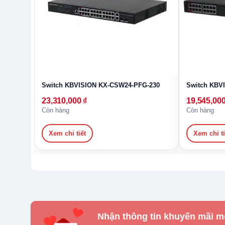
Switch KBVISION KX-CSW24-PFG-230
Switch KBV
23,310,000
₫
19,545,00
Còn hàng
Còn hàng
Xem chi tiết
Xem chi ti
Nhận thông tin khuyến mãi m