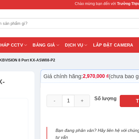
Chào mừng bạn đến với
Trường Thịnh Teleco
PHÁP CCTV
BẢNG GIÁ
DỊCH VỤ
LẮP ĐẶT CAMERA
 KBVISION 8 Port KX-ASW08-P2
Giá chính hãng:
(chưa bao 
2,970,000
₫
X-
Switch POE KBVISION 8 Port KX-ASW08-P2 
Số lượng
Bạn đang phân vân? Hãy liên hệ với chúng
tư vấn