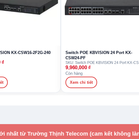
ISION KX-CSW16-2F2G-240
Switch POE KBVISION 24 Port KX-
CSW24-PF
0
₫
SKU
9,960,000
₫
Còn hàng
ết
Xem chi tiết
ới nhất từ Trường Thịnh Telecom (cam kết không là