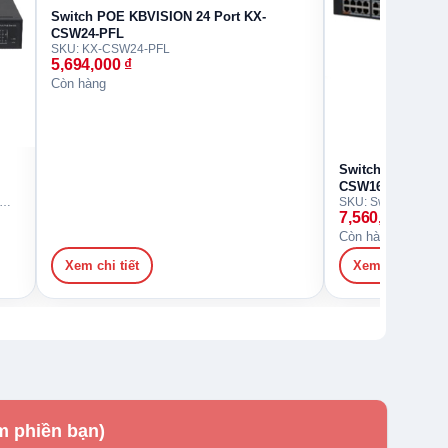
Switch POE KBVISION 24 Port KX-
CSW24-PFL
SKU: KX-CSW24-PFL
5,694,000
₫
Còn hàng
Switch POE KBVI
CSW16-PFL
: Switch POE KBVISION 24 Port KX-CSW24-PF
7,560,000
₫
Còn hàng
Xem chi tiết
Xem chi tiết
m phiền bạn)