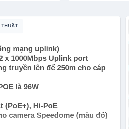
 THUẬT
cổng mạng uplink)
 2 x 1000Mbps Uplink port
ng truyền lên đế 250m cho cáp
 POE là 96W
t (PoE+), Hi-PoE
cho camera Speedome (màu đỏ)