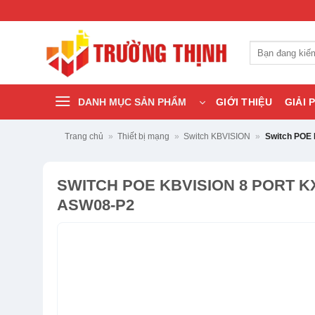
Bỏ
qua
nội
Tìm
dung
kiếm:
DANH MỤC SẢN PHẨM
GIỚI THIỆU
GIẢI 
Trang chủ
»
Thiết bị mạng
»
Switch KBVISION
»
Switch POE
SWITCH POE KBVISION 8 PORT K
ASW08-P2