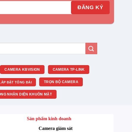
CAMERA KBVISION
CAMERA TP-LINK
TRỌN BỘ CAMERA
LẮP ĐẶT TỔNG ĐÀI
NG NHẬN DIỆN KHUÔN MẶT
Sản phẩm kinh doanh
Camera giám sát