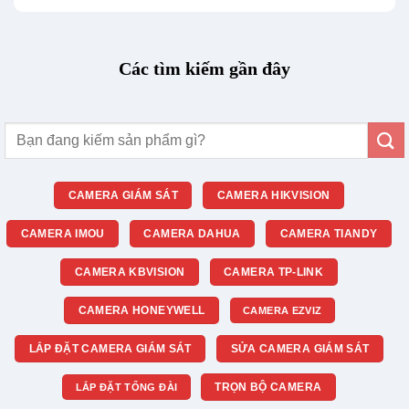
Các tìm kiếm gần đây
Tìm
kiếm:
CAMERA GIÁM SÁT
CAMERA HIKVISION
CAMERA IMOU
CAMERA DAHUA
CAMERA TIANDY
CAMERA KBVISION
CAMERA TP-LINK
CAMERA HONEYWELL
CAMERA EZVIZ
LẮP ĐẶT CAMERA GIÁM SÁT
SỬA CAMERA GIÁM SÁT
TRỌN BỘ CAMERA
LẮP ĐẶT TỔNG ĐÀI