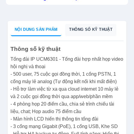
NỘI DUNG SẢN PHẨM
THÔNG SỐ KỸ THUẬT
Thông số kỹ thuật
Tổng đài IP UCM6301 - Tổng đài hợp nhất họp video
hội nghị và thoại
- 500 user, 75 cuộc gọi đồng thời, 1 cổng PSTN, 1
cổng máy lẻ analog (Tự động kết nối khi mất điện)
- Hỗ trợ làm việc từ xa qua cloud internet 10 máy lẻ
và 2 cuộc gọi đồng thời qua app/web/phần mềm
- 4 phòng họp 20 điểm cầu, chia sẻ trình chiếu tài
liệu, chat; Họp audio 75 điểm cầu
- Màn hình LCD hiển thị thông tin tổng đài
- 3 cổng mạng Gigabit (PoE), 1 cổng USB, Khe SD
- Hỗ trợ HA backup tự động, Full tính năng: Hiển thị