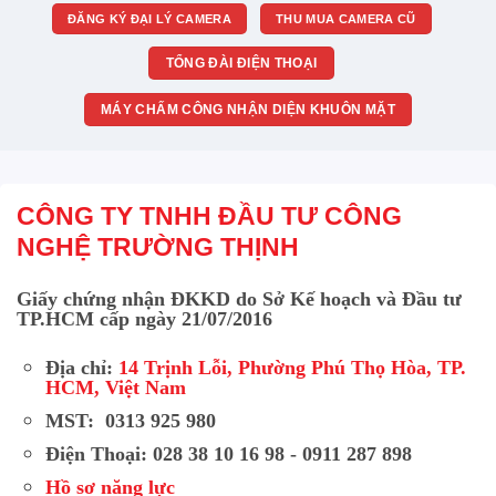
ĐĂNG KÝ ĐẠI LÝ CAMERA
THU MUA CAMERA CŨ
TỔNG ĐÀI ĐIỆN THOẠI
MÁY CHẤM CÔNG NHẬN DIỆN KHUÔN MẶT
CÔNG TY TNHH ĐẦU TƯ CÔNG
NGHỆ TRƯỜNG THỊNH
Giấy chứng nhận ĐKKD do Sở Kế hoạch và Đầu tư
TP.HCM cấp ngày 21/07/2016
Địa chỉ:
14 Trịnh Lỗi, Phường Phú Thọ Hòa, TP.
HCM, Việt Nam
MST: 0313 925 980
Điện Thoại: 028 38 10 16 98 - 0911 287 898
Hồ sơ năng lực