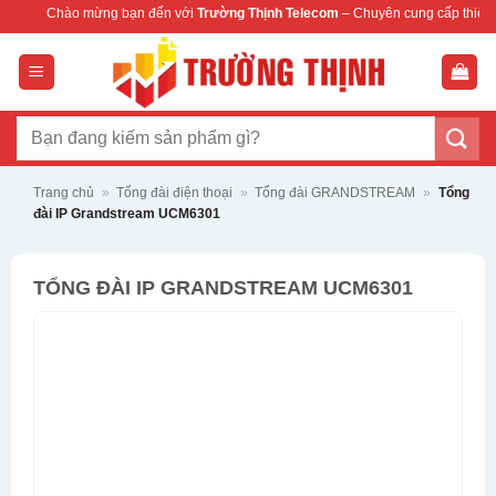
Bỏ
mừng bạn đến với
Trường Thịnh Telecom
– Chuyên cung cấp thiết bị mạng & came
qua
nội
dung
Tìm
kiếm:
Trang chủ
»
Tổng đài điện thoại
»
Tổng đài GRANDSTREAM
»
Tổng
đài IP Grandstream UCM6301
TỔNG ĐÀI IP GRANDSTREAM UCM6301