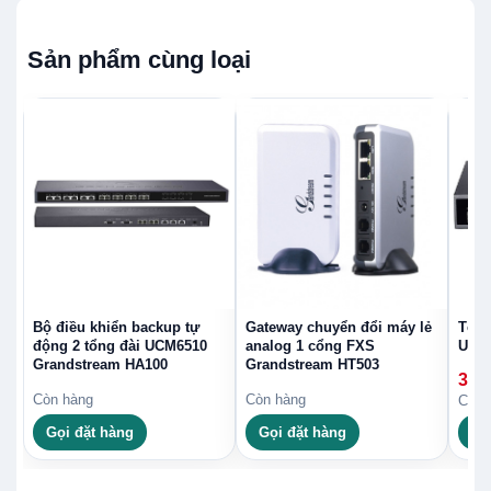
Sản phẩm cùng loại
Bộ điều khiển backup tự
Gateway chuyển đổi máy lẻ
Tổng
động 2 tổng đài UCM6510
analog 1 cổng FXS
UCM
Grandstream HA100
Grandstream HT503
39,
Còn hàng
Còn hàng
Còn 
Gọi đặt hàng
Gọi đặt hàng
Xe