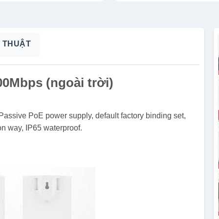
 THUẬT
00Mbps (ngoài trời)
Passive PoE power supply, default factory binding set,
ion way, IP65 waterproof.