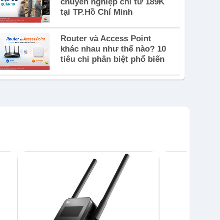
chuyên nghiệp chỉ từ 189K
tại TP.Hồ Chí Minh
Router và Access Point
khác nhau như thế nào? 10
tiêu chi phân biệt phổ biến