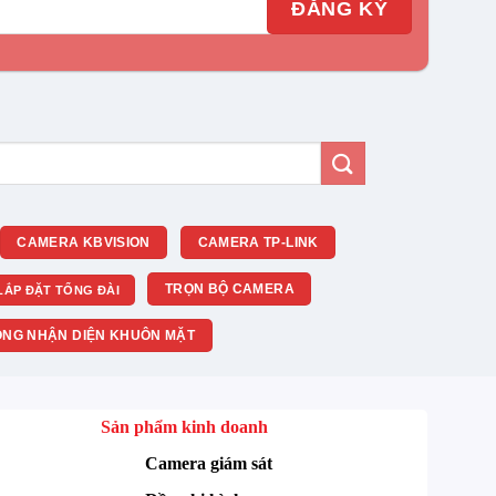
CAMERA KBVISION
CAMERA TP-LINK
TRỌN BỘ CAMERA
LẮP ĐẶT TỔNG ĐÀI
NG NHẬN DIỆN KHUÔN MẶT
Sản phẩm kinh doanh
Camera giám sát