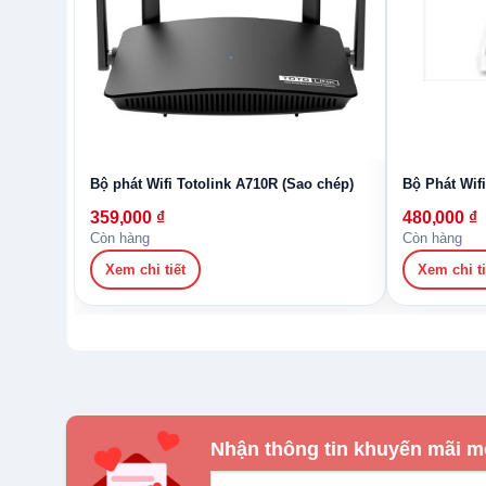
Bộ phát Wifi Totolink A710R (Sao chép)
Bộ Phát Wif
359,000
₫
480,000
₫
Còn hàng
Còn hàng
Xem chi tiết
Xem chi ti
Nhận thông tin khuyến mãi m