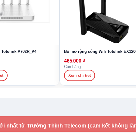
i Totolink A702R_V4
Bộ mở rộng sóng Wifi Totolink EX120
465,000
₫
Còn hàng
ết
Xem chi tiết
ới nhất từ Trường Thịnh Telecom (cam kết không là