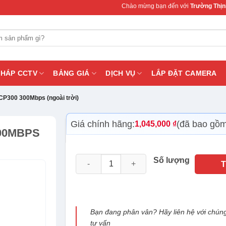
Chào mừng bạn đến với
Trường Thịnh Teleco
PHÁP CCTV
BẢNG GIÁ
DỊCH VỤ
LẮP ĐẶT CAMERA
 CP300 300Mbps (ngoài trời)
Giá chính hãng:
(đã bao gồ
1,045,000
₫
00MBPS
Bộ thu phát Totolink CP300 300Mbps (ngoài
Số lượng
Bạn đang phân vân? Hãy liên hệ với chúng
tư vấn