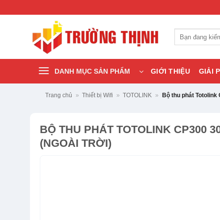
Bỏ
qua
nội
Tìm
dung
kiếm:
DANH MỤC SẢN PHẨM
GIỚI THIỆU
GIẢI 
Trang chủ
»
Thiết bị Wifi
»
TOTOLINK
»
Bộ thu phát Totolink
BỘ THU PHÁT TOTOLINK CP300 3
(NGOÀI TRỜI)