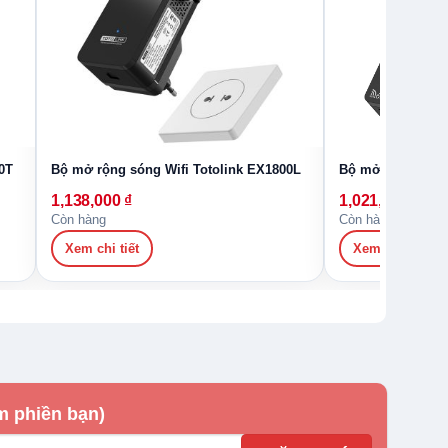
0T
Bộ mở rộng sóng Wifi Totolink EX1800L
Bộ mở rộng sóng 
1,138,000
₫
1,021,000
₫
Còn hàng
Còn hàng
Xem chi tiết
Xem chi tiết
m phiền bạn)