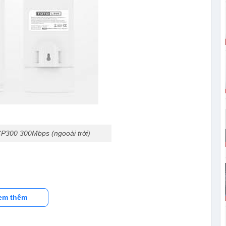
 CP300 300Mbps (ngooài trời)
em thêm