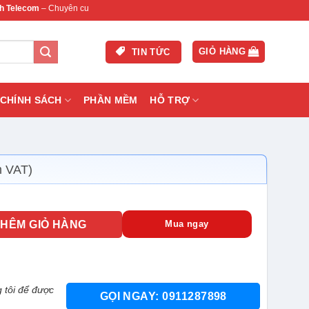
m
– Chuyên cung cấp thiết bị mạng & camera chính hãng, bảo hành , hỗ trợ nhanh.
GIỎ HÀNG
TIN TỨC
CHÍNH SÁCH
PHẦN MỀM
HỖ TRỢ
m VAT)
 trời) số lượng
THÊM GIỎ HÀNG
Mua ngay
 tôi để được
GỌI NGAY: 0911287898