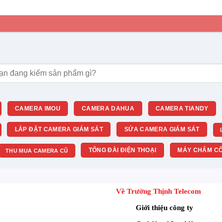
m:
CAMERA IMOU
CAMERA DAHUA
CAMERA TIANDY
LẮP ĐẶT CAMERA GIÁM SÁT
SỬA CAMERA GIÁM SÁT
TỔNG ĐÀI ĐIỆN THOẠI
MÁY CHẤM CÔ
THU MUA CAMERA CŨ
Về Trường Thịnh Telecom
Giới thiệu công ty