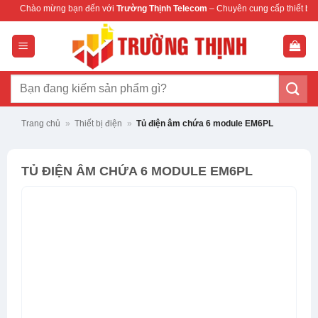
Bỏ
g bạn đến với
Trường Thịnh Telecom
– Chuyên cung cấp thiết bị mạng & camera 
qua
nội
dung
Tìm
kiếm:
Trang chủ
»
Thiết bị điện
»
Tủ điện âm chứa 6 module EM6PL
TỦ ĐIỆN ÂM CHỨA 6 MODULE EM6PL