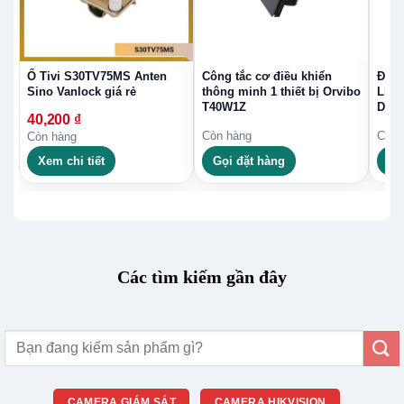
Ổ Tivi S30TV75MS Anten
Công tắc cơ điều khiển
Đườn
Sino Vanlock giá rẻ
thông minh 1 thiết bị Orvibo
LED 
T40W1Z
DG1
40,200
₫
Còn hàng
Còn 
Còn hàng
Xem chi tiết
Gọi đặt hàng
Gọ
Các tìm kiếm gần đây
Tìm
kiếm:
CAMERA GIÁM SÁT
CAMERA HIKVISION