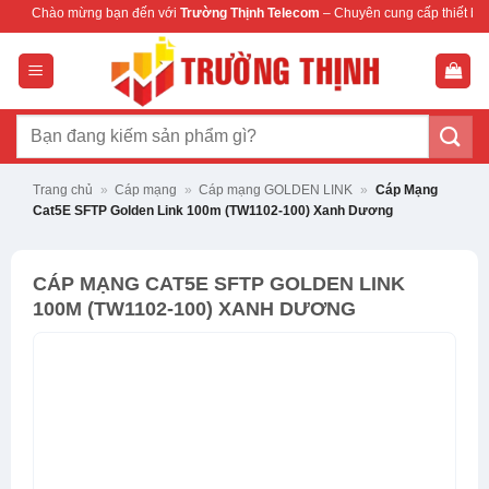
Bỏ
g bạn đến với
Trường Thịnh Telecom
– Chuyên cung cấp thiết bị mạng & camera 
qua
nội
dung
Tìm
kiếm:
Trang chủ
»
Cáp mạng
»
Cáp mạng GOLDEN LINK
»
Cáp Mạng
Cat5E SFTP Golden Link 100m (TW1102-100) Xanh Dương
CÁP MẠNG CAT5E SFTP GOLDEN LINK
100M (TW1102-100) XANH DƯƠNG