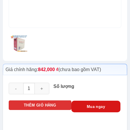
Giá chính hãng:
842,000
₫
(chưa bao gồm VAT)
Cáp Mạng Cat5E SFTP Golden Link 100m (TW1102-100) Xanh
Số lượng
THÊM GIỎ HÀNG
Mua ngay