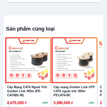
Sản phẩm cùng loại
Cáp Mạng CAT6 Ngoài Trời
Cáp mạng Golden Link UTP
Cáp 
Golden Link 305m (PE-
CAT6 ngoài trời 305m
Gold
CAT6BC-M)
PECAT6-BC
PE
6,675,000
₫
5,980,000
₫
2,9
-14%
-13%