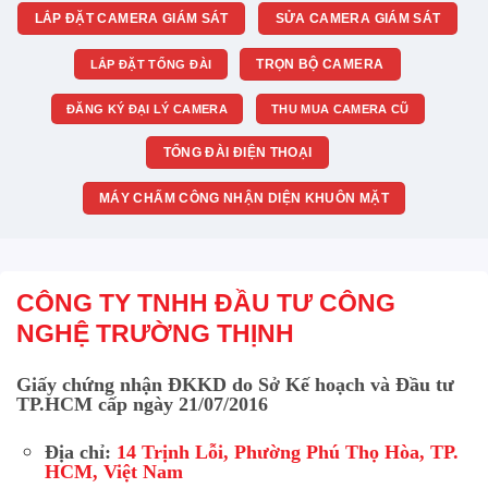
LẮP ĐẶT CAMERA GIÁM SÁT
SỬA CAMERA GIÁM SÁT
TRỌN BỘ CAMERA
LẮP ĐẶT TỔNG ĐÀI
ĐĂNG KÝ ĐẠI LÝ CAMERA
THU MUA CAMERA CŨ
TỔNG ĐÀI ĐIỆN THOẠI
MÁY CHẤM CÔNG NHẬN DIỆN KHUÔN MẶT
CÔNG TY TNHH ĐẦU TƯ CÔNG
NGHỆ TRƯỜNG THỊNH
Giấy chứng nhận ĐKKD do Sở Kế hoạch và Đầu tư
TP.HCM cấp ngày 21/07/2016
Địa chỉ:
14 Trịnh Lỗi, Phường Phú Thọ Hòa, TP.
HCM, Việt Nam