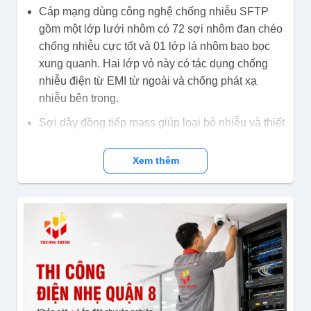
Cáp mạng dùng công nghệ chống nhiễu SFTP
gồm một lớp lưới nhôm có 72 sợi nhôm đan chéo
chống nhiễu cực tốt và 01 lớp lá nhôm bao bọc
xung quanh. Hai lớp vỏ này có tác dụng chống
nhiễu điện từ EMI từ ngoài và chống phát xạ
nhiễu bên trong.
Sợi dây đồng tiếp mass giúp loại bỏ nhiễu và thiết
bị hoạt động ổn định hơn.
Xem thêm
Dây cáp mạng Golden Link PLATINUM TW1102-
100 thích hợp dùng cho máy vi tính, camera quan
sát, LED, hệ thống điều khiển, công trình dân
dụng.
Thông số kỹ thuật Cáp mạng Golden Link
Platinum SFTP Cat5E TAIWAN Xanh dương 100m
TW1102-100:
Màu sắc: Xanh dương.