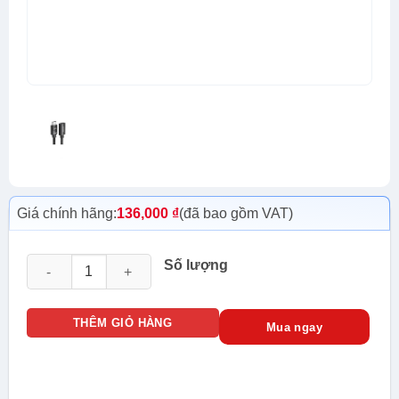
Giá chính hãng:
136,000
₫
(đã bao gồm VAT)
Cáp dữ liệu VIDEO HDMI 2.0 nối dài dài 0.5M Ugreen 40400 s
Số lượng
THÊM GIỎ HÀNG
Mua ngay