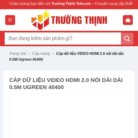
Bỏ
ng bạn đến với
Trường Thịnh Telecom
– Chuyên cung cấp thiết bị mạng & camera
qua
nội
dung
Tìm
kiếm:
Trang chủ
»
Cáp mạng
»
Cáp dữ liệu VIDEO HDMI 2.0 nối dài dài
0.5M Ugreen 40400
CÁP DỮ LIỆU VIDEO HDMI 2.0 NỐI DÀI DÀI
0.5M UGREEN 40400