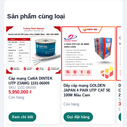
Sản phẩm cùng loại
Cáp mạng Cat6A DINTEK
UTP 23AWG 1101-06009
Dây cáp mạng GOLDEN
Dây 
SKU: 1101-06009
JAPAN 4 PAIR UTP CAT 5E
Com
5,950,000
₫
100M Màu Cam
2194
Còn hàng
SKU:
3,5
Còn hàng
Còn 
Xem chi tiết
Gọi đặt hàng
Xe