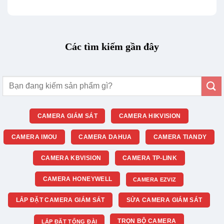
Các tìm kiếm gần đây
Tìm
kiếm:
CAMERA GIÁM SÁT
CAMERA HIKVISION
CAMERA IMOU
CAMERA DAHUA
CAMERA TIANDY
CAMERA KBVISION
CAMERA TP-LINK
CAMERA HONEYWELL
CAMERA EZVIZ
LẮP ĐẶT CAMERA GIÁM SÁT
SỬA CAMERA GIÁM SÁT
TRỌN BỘ CAMERA
LẮP ĐẶT TỔNG ĐÀI