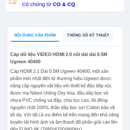
Có chứng từ
CO & CQ
NỘI DUNG SẢN PHẨM
THÔNG SỐ KỸ THUẬT
Cáp dữ liệu VIDEO HDMI 2.0 nối dài dài 0.5M
Ugreen 40400
Cáp HDMI 2.1 Dài 0.5M Ugreen 40400, một sản
phẩm mới nhất đến từ thương hiệu Ugreen được
nâng cấp nguyên vật liệu với thiết kế đầu tiếp xúc
được mạ Niken chống Oxy hóa, đầu dây bọc vỏ
nhựa PVC chống va đập, chịu lực cao, lõi đồng
nguyên chất 100%, thân dây bọc sợi Cotton bảo vệ
tối đa. Với tất cả ưu điểm kể trên mang đến khả năng
truyền tải hình ảnh và âm thanh độ phân giải cao lên
đến FUHD 8K (7680*4320@60Hz).