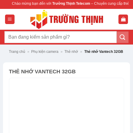
Bỏ
mừng bạn đến với
Trường Thịnh Telecom
– Chuyên cung cấp thiết bị mạng & came
qua
nội
dung
Tìm
kiếm:
Trang chủ
»
Phụ kiện camera
»
Thẻ nhớ
»
Thẻ nhớ Vantech 32GB
THẺ NHỚ VANTECH 32GB