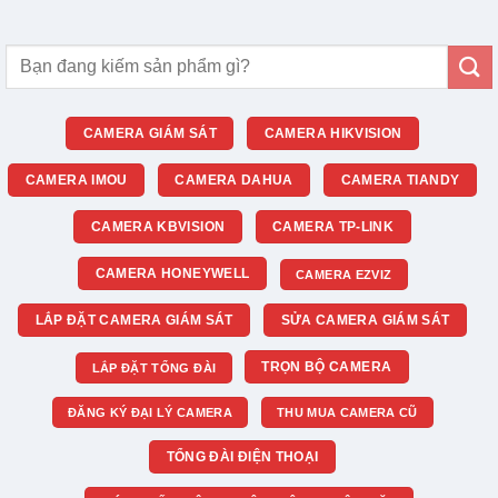
Tìm
kiếm:
CAMERA GIÁM SÁT
CAMERA HIKVISION
CAMERA IMOU
CAMERA DAHUA
CAMERA TIANDY
CAMERA KBVISION
CAMERA TP-LINK
CAMERA HONEYWELL
CAMERA EZVIZ
LẮP ĐẶT CAMERA GIÁM SÁT
SỬA CAMERA GIÁM SÁT
TRỌN BỘ CAMERA
LẮP ĐẶT TỔNG ĐÀI
ĐĂNG KÝ ĐẠI LÝ CAMERA
THU MUA CAMERA CŨ
TỔNG ĐÀI ĐIỆN THOẠI