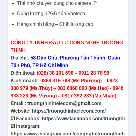
Thẻ nhớ chuyên dùng cho camera IP
Dung lượng 32GB của Vantech
Hàng chính hãng – Chất lượng cao
CÔNG TY TNHH ĐẦU TƯ CÔNG NGHỆ TRƯỜNG
THỊNH
Địa chỉ :
58 Dân Chủ, Phường Tân Thành, Quận
Tân Phú, TP Hồ Chí Minh
Điện thoại:
(028) 38 101 698 – 0911 28 78 98
Kinh doanh:
0888 319 798 (Ms.Phượng) – 0923
388 979 (Ms.Thủy) – 083 6868 800 (Ms.Hảo) - 0946
938 228 (Ms Vương) – 0917 392 283 (Ms.Nhàn)
Email : truongthinhtelecom@gmail.com
Website:
https://truongthinhtelecom.com/
☑ Facebook:
https://www.facebook.com/truongthinht
☑ Instagram:
https://www.instagram.com/congnghetruongthinh/