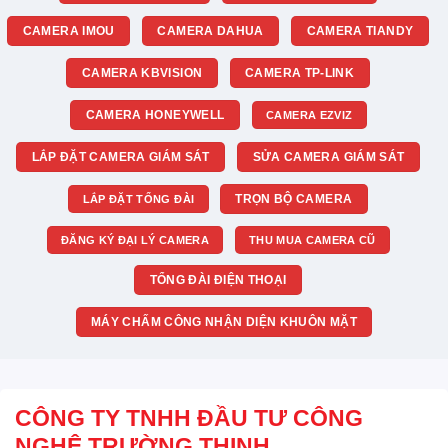
CAMERA IMOU
CAMERA DAHUA
CAMERA TIANDY
CAMERA KBVISION
CAMERA TP-LINK
CAMERA HONEYWELL
CAMERA EZVIZ
LẮP ĐẶT CAMERA GIÁM SÁT
SỬA CAMERA GIÁM SÁT
TRỌN BỘ CAMERA
LẮP ĐẶT TỔNG ĐÀI
ĐĂNG KÝ ĐẠI LÝ CAMERA
THU MUA CAMERA CŨ
TỔNG ĐÀI ĐIỆN THOẠI
MÁY CHẤM CÔNG NHẬN DIỆN KHUÔN MẶT
CÔNG TY TNHH ĐẦU TƯ CÔNG
NGHỆ TRƯỜNG THỊNH