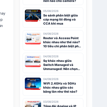
nén nào cho camera?
05/08/2026
 hay
So sánh phân biệt giữa
úp
cáp mạng lõi đồng và
CCA khi mua
ân
04/08/2026
Router và Access Point
khác nhau như thế nào?
10 tiêu chi phân biệt phổ
biến
04/08/2026
Sự khác nhau giữa
Switch Managed và
Unmanaged: Nên chọn
loại nào?
04/08/2026
i
WiFi 2.4GHz và 5GHz
khác nhau giữa các
băng tần như thế nào?
03/08/2026
Tổng đài Analog và IP