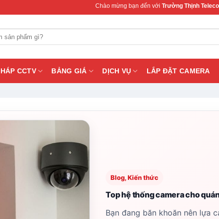
Chào mừng bạn đến với
Trường Thịnh Telecom
– Chuyên cung
PHÁP CCTV
BẢNG GIÁ
DỊCH VỤ
LẮP ĐẶT CAMERA
Blog, Kiến thức
Top hệ thống camera cho quán 
Bạn đang băn khoăn nên lựa c