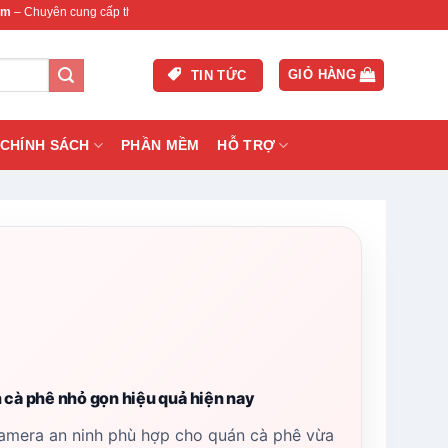
 cấp thiết bị mạng & camera chính hãng, bảo hành , hỗ trợ nhanh.
GIỎ HÀNG
TIN TỨC
CHÍNH SÁCH
PHẦN MỀM
HỖ TRỢ
cà phê nhỏ gọn hiệu quả hiện nay
amera an ninh phù hợp cho quán cà phê vừa