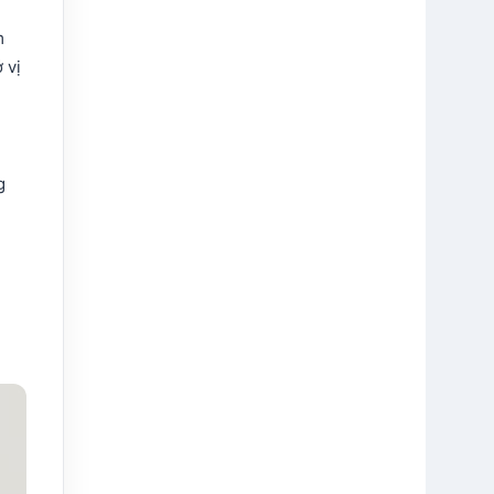
m
 vị
g