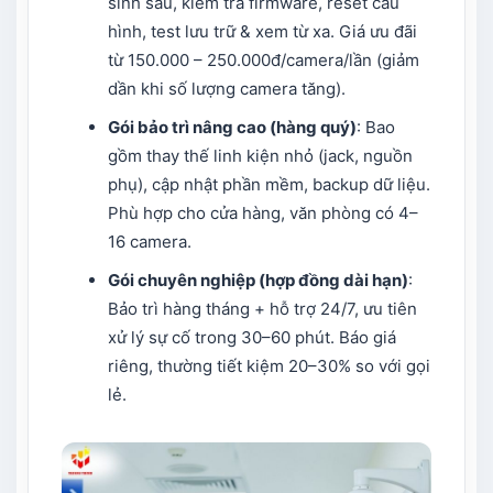
sinh sâu, kiểm tra firmware, reset cấu
hình, test lưu trữ & xem từ xa. Giá ưu đãi
từ 150.000 – 250.000đ/camera/lần (giảm
dần khi số lượng camera tăng).
Gói bảo trì nâng cao (hàng quý)
: Bao
gồm thay thế linh kiện nhỏ (jack, nguồn
phụ), cập nhật phần mềm, backup dữ liệu.
Phù hợp cho cửa hàng, văn phòng có 4–
16 camera.
Gói chuyên nghiệp (hợp đồng dài hạn)
:
Bảo trì hàng tháng + hỗ trợ 24/7, ưu tiên
xử lý sự cố trong 30–60 phút. Báo giá
riêng, thường tiết kiệm 20–30% so với gọi
lẻ.