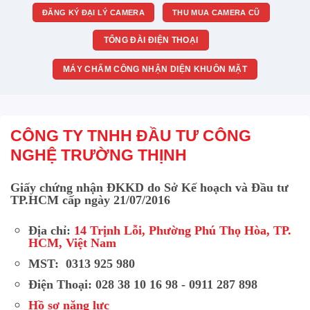
ĐĂNG KÝ ĐẠI LÝ CAMERA
THU MUA CAMERA CŨ
TỔNG ĐÀI ĐIỆN THOẠI
MÁY CHẤM CÔNG NHẬN DIỆN KHUÔN MẶT
CÔNG TY TNHH ĐẦU TƯ CÔNG
NGHỆ TRƯỜNG THỊNH
Giấy chứng nhận ĐKKD do Sở Kế hoạch và Đầu tư
TP.HCM cấp ngày 21/07/2016
Địa chỉ:
14 Trịnh Lỗi, Phường Phú Thọ Hòa, TP.
HCM, Việt Nam
MST: 0313 925 980
Điện Thoại: 028 38 10 16 98 - 0911 287 898
Hồ sơ năng lực