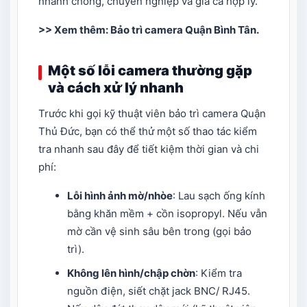
nhanh chóng, chuyên nghiệp và giá cả hợp lý.
>> Xem thêm:
Bảo trì camera Quận Bình Tân
.
Một số lỗi camera thường gặp
và cách xử lý nhanh
Trước khi gọi kỹ thuật viên bảo trì camera Quận
Thủ Đức, bạn có thể thử một số thao tác kiểm
tra nhanh sau đây để tiết kiệm thời gian và chi
phí:
Lỗi hình ảnh mờ/nhòe
: Lau sạch ống kính
bằng khăn mềm + cồn isopropyl. Nếu vẫn
mờ cần vệ sinh sâu bên trong (gọi bảo
trì).
Không lên hình/chập chờn
: Kiểm tra
nguồn điện, siết chặt jack BNC/ RJ45.