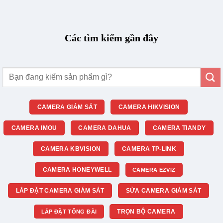
Các tìm kiếm gần đây
Tìm
kiếm:
CAMERA GIÁM SÁT
CAMERA HIKVISION
CAMERA IMOU
CAMERA DAHUA
CAMERA TIANDY
CAMERA KBVISION
CAMERA TP-LINK
CAMERA HONEYWELL
CAMERA EZVIZ
LẮP ĐẶT CAMERA GIÁM SÁT
SỬA CAMERA GIÁM SÁT
TRỌN BỘ CAMERA
LẮP ĐẶT TỔNG ĐÀI