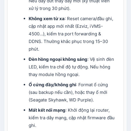
Nếu dây đứt thay dây mới (kỹ thuật viên
xử lý trong 30 phút).
Không xem từ xa
: Reset camera/đầu ghi,
cập nhật app mới nhất (Ezviz, iVMS-
4500…), kiểm tra port forwarding &
DDNS. Thường khắc phục trong 15–30
phút.
Đèn hồng ngoại không sáng
: Vệ sinh đèn
LED, kiểm tra chế độ tự động. Nếu hỏng
thay module hồng ngoại.
Ổ cứng đầy/không ghi
: Format ổ cứng
(sau backup nếu cần), hoặc thay ổ mới
(Seagate Skyhawk, WD Purple).
Mất kết nối mạng
: Khởi động lại router,
kiểm tra dây mạng, cập nhật firmware đầu
ghi.